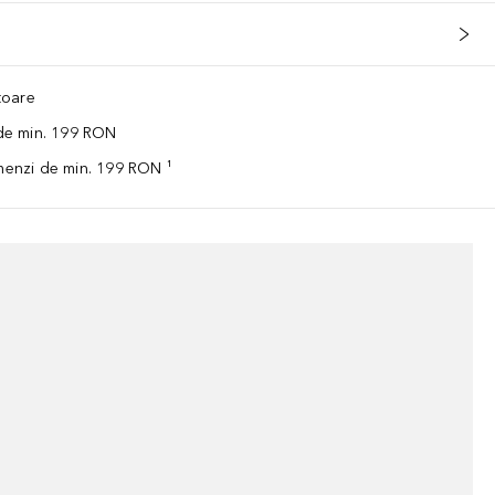
ătoare
 de min. 199 RON
omenzi de min. 199 RON ¹