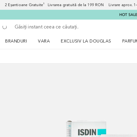
2 Eșantioane Gratuite¹ Livrarea gratuită de la 199 RON Livrare aprox. 1–3
HOT SALE:
Înapoi
Executați căutarea
BRANDURI
VARA
EXCLUSIV LA DOUGLAS
PARFU
Deschidere meniu BRANDURI
Deschidere meniu VARA
Deschi