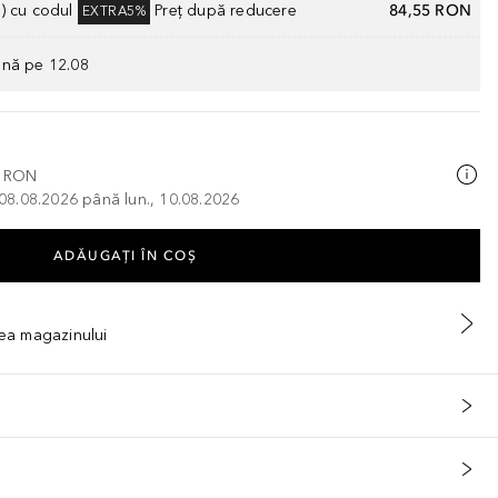
) cu codul
Preț după reducere
84,55 RON
EXTRA5%
ână pe 12.08
0 RON
, 08.08.2026 până lun., 10.08.2026
ADĂUGAȚI ÎN COŞ
tea magazinului