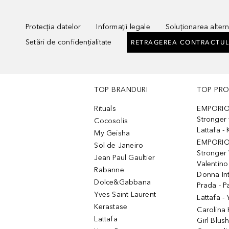
Protecția datelor
Informații legale
Soluționarea alterna
Setări de confidențialitate
RETRAGEREA CONTRACTUL
TOP BRANDURI
TOP PR
Rituals
EMPORIO
Stronger 
Cocosolis
Lattafa 
My Geisha
EMPORIO
Sol de Janeiro
Stronger 
Jean Paul Gaultier
Valentino
Rabanne
Donna In
Dolce&Gabbana
Prada - P
Yves Saint Laurent
Lattafa -
Kerastase
Carolina
Lattafa
Girl Blus