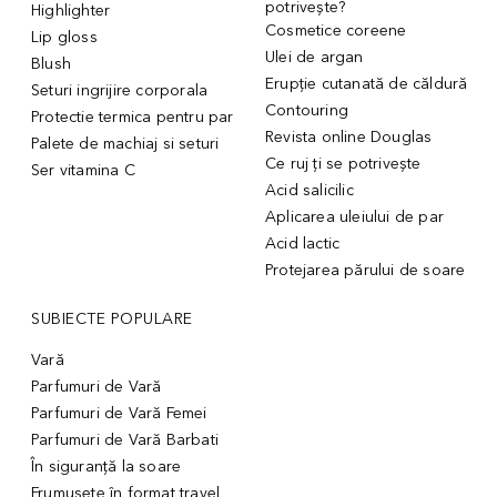
potrivește?
Highlighter
Cosmetice coreene
Lip gloss
Ulei de argan
Blush
Erupție cutanată de căldură
Seturi ingrijire corporala
Contouring
Protectie termica pentru par
Revista online Douglas
Palete de machiaj si seturi
Ce ruj ți se potrivește
Ser vitamina C
Acid salicilic
Aplicarea uleiului de par
Acid lactic
Protejarea părului de soare
SUBIECTE POPULARE
Vară
Parfumuri de Vară
Parfumuri de Vară Femei
Parfumuri de Vară Barbati
În siguranță la soare
Frumusețe în format travel