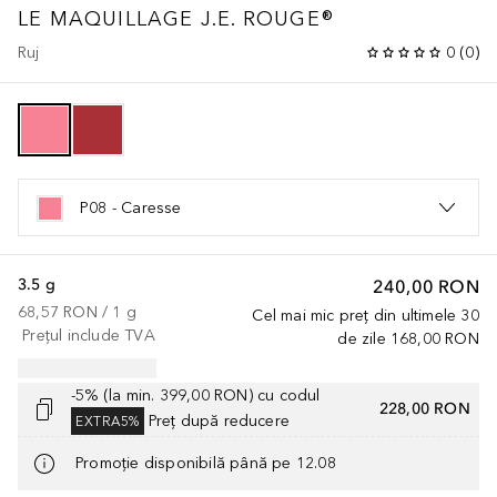
LE MAQUILLAGE
J.E. ROUGE®
Ruj
0
(
0
)
P08 - Caresse
3.5 g
240,00 RON
68,57 RON
 / 
1
g
Cel mai mic preț din ultimele 30
Prețul include TVA
de zile
168,00 RON
-5% (la min. 399,00 RON) cu codul
228,00 RON
Preț după reducere
EXTRA5%
Promoție disponibilă până pe 12.08