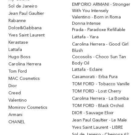
EMPORIO ARMANI - Stronger
Sol de Janeiro
With You Intensely
Jean Paul Gaultier
Valentino - Born in Roma
Rabanne
Donna Intense
Dolce&Gabbana
Prada - Paradoxe Refillable
Yves Saint Laurent
Lattafa - Yara
Kerastase
Carolina Herrera - Good Girl
Lattafa
Blush
Hugo Boss
Cocosolis - Choco Sun Tan
Body Oil
Carolina Herrera
Lattafa - Eclaire
Tom Ford
Casamorati - Erba Pura
MAC Cosmetics
TOM FORD - Tobacco Vanille
Dior
TOM FORD - Lost Cherry
Creed
Carolina Herrera - La Bomba
Valentino
TOM FORD - Black Orchid
Momirov Cosmetics
DIOR - Sauvage Elixir
Armani
Jean Paul Gaultier - Le Male
CHANEL
Yves Saint Laurent - LIBRE
Sol de Janeiro - Cheirosa 62