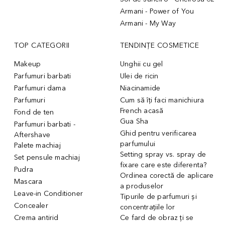
Armani - Power of You
Armani - My Way
TOP CATEGORII
TENDINȚE COSMETICE
Makeup
Unghii cu gel
Parfumuri barbati
Ulei de ricin
Parfumuri dama
Niacinamide
Parfumuri
Cum să îți faci manichiura
French acasă
Fond de ten
Gua Sha
Parfumuri barbati -
Ghid pentru verificarea
Aftershave
parfumului
Palete machiaj
Setting spray vs. spray de
Set pensule machiaj
fixare care este diferenta?
Pudra
Ordinea corectă de aplicare
Mascara
a produselor
Leave-in Conditioner
Tipurile de parfumuri și
Concealer
concentrațiile lor
Crema antirid
Ce fard de obraz ți se