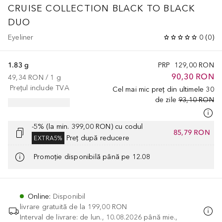
CRUISE COLLECTION
BLACK TO BLACK
DUO
Eyeliner
0
(
0
)
1.83 g
PRP
129,00 RON
90,30 RON
49,34 RON
 / 
1
g
Prețul include TVA
Cel mai mic preț din ultimele 30
de zile
93,10 RON
-5% (la min. 399,00 RON) cu codul
85,79 RON
Preț după reducere
EXTRA5%
Promoție disponibilă până pe 12.08
Online
:
Disponibil
livrare gratuită de la
199,00 RON
Interval de livrare: de lun., 10.08.2026 până mie.,