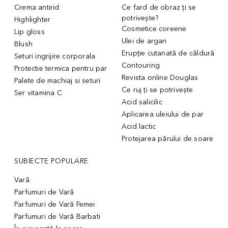
Crema antirid
Ce fard de obraz ți se
potrivește?
Highlighter
Cosmetice coreene
Lip gloss
Ulei de argan
Blush
Erupție cutanată de căldură
Seturi ingrijire corporala
Contouring
Protectie termica pentru par
Revista online Douglas
Palete de machiaj si seturi
Ce ruj ți se potrivește
Ser vitamina C
Acid salicilic
Aplicarea uleiului de par
Acid lactic
Protejarea părului de soare
SUBIECTE POPULARE
Vară
Parfumuri de Vară
Parfumuri de Vară Femei
Parfumuri de Vară Barbati