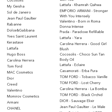
Cocosolis
Lattafa - Khamrah Qahwa
My Geisha
EMPORIO ARMANI - Stronger
Sol de Janeiro
With You Intensely
Jean Paul Gaultier
Valentino - Born in Roma
Rabanne
Donna Intense
Dolce&Gabbana
Prada - Paradoxe Refillable
Yves Saint Laurent
Lattafa - Yara
Kerastase
Carolina Herrera - Good Girl
Lattafa
Blush
Hugo Boss
Cocosolis - Choco Sun Tan
Body Oil
Carolina Herrera
Lattafa - Eclaire
Tom Ford
Casamorati - Erba Pura
MAC Cosmetics
TOM FORD - Tobacco Vanille
Dior
TOM FORD - Lost Cherry
Creed
Carolina Herrera - La Bomba
Valentino
TOM FORD - Black Orchid
Momirov Cosmetics
DIOR - Sauvage Elixir
Armani
Jean Paul Gaultier - Le Male
CHANEL