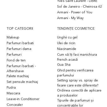
Yves Saint Laurent - LIBRE
Sol de Janeiro - Cheirosa 62
Armani - Power of You
Armani - My Way
TOP CATEGORII
TENDINȚE COSMETICE
Makeup
Unghii cu gel
Parfumuri barbati
Ulei de ricin
Parfumuri dama
Niacinamide
Parfumuri
Cum să îți faci manichiura
French acasă
Fond de ten
Gua Sha
Parfumuri barbati -
Ghid pentru verificarea
Aftershave
parfumului
Palete machiaj
Setting spray vs. spray de
Set pensule machiaj
fixare care este diferenta?
Pudra
Ordinea corectă de aplicare
Mascara
a produselor
Leave-in Conditioner
Tipurile de parfumuri și
Concealer
concentrațiile lor