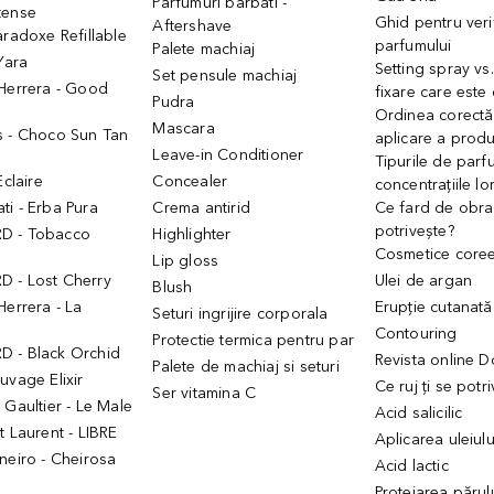
Parfumuri barbati -
tense
Ghid pentru veri
Aftershave
aradoxe Refillable
parfumului
Palete machiaj
 Yara
Setting spray vs
Set pensule machiaj
 Herrera - Good
fixare care este
Pudra
h
Ordinea corectă
Mascara
s - Choco Sun Tan
aplicare a prod
Leave-in Conditioner
Tipurile de parfu
Eclaire
Concealer
concentrațiile lo
i - Erba Pura
Crema antirid
Ce fard de obraz
potrivește?
D - Tobacco
Highlighter
Cosmetice core
Lip gloss
 - Lost Cherry
Ulei de argan
Blush
Herrera - La
Erupție cutanată
Seturi ingrijire corporala
Contouring
Protectie termica pentru par
 - Black Orchid
Revista online 
Palete de machiaj si seturi
uvage Elixir
Ce ruj ți se potr
Ser vitamina C
 Gaultier - Le Male
Acid salicilic
t Laurent - LIBRE
Aplicarea uleiul
neiro - Cheirosa
Acid lactic
Protejarea părul