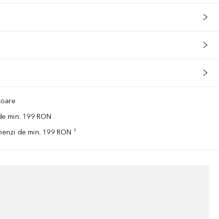
ătoare
 de min. 199 RON
omenzi de min. 199 RON ¹