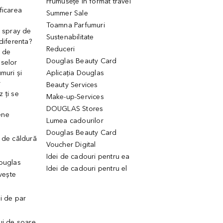
Frumusețe în format travel
ficarea
Summer Sale
Toamna Parfumuri
. spray de
Sustenabilitate
 diferenta?
Reduceri
 de
Douglas Beauty Card
uselor
muri și
Aplicația Douglas
r
Beauty Services
 ți se
Make-up-Services
DOUGLAS Stores
ene
Lumea cadourilor
Douglas Beauty Card
 de căldură
Voucher Digital
Idei de cadouri pentru ea
Douglas
Idei de cadouri pentru el
ivește
ui de par
ui de soare