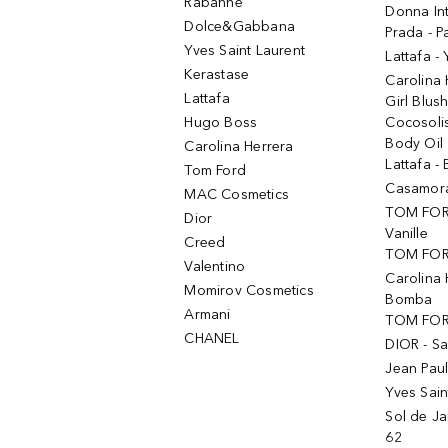
Rabanne
Donna In
Dolce&Gabbana
Prada - P
Yves Saint Laurent
Lattafa -
Kerastase
Carolina
Lattafa
Girl Blus
Hugo Boss
Cocosoli
Body Oil
Carolina Herrera
Lattafa - 
Tom Ford
Casamorat
MAC Cosmetics
TOM FOR
Dior
Vanille
Creed
TOM FORD
Valentino
Carolina 
Momirov Cosmetics
Bomba
Armani
TOM FORD
CHANEL
DIOR - Sa
Jean Paul
Yves Sain
Sol de Ja
62