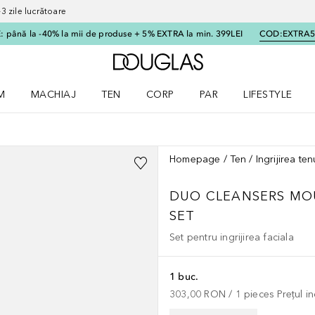
 zile lucrătoare
 până la -40% la mii de produse + 5% EXTRA la min. 399LEI
COD:
EXTRA
Către pagina principală
M
MACHIAJ
TEN
CORP
PAR
LIFESTYLE
dere meniu Parfum
Deschidere meniu Machiaj
Deschidere meniu Ten
Deschidere meniu Corp
Deschidere meniu Par
Deschidere meni
Homepage
Ten
Ingrijirea ten
DUO CLEANSERS MOU
SET
Set pentru ingrijirea faciala
1 buc.
303,00 RON
 / 
1
pieces
Prețul i