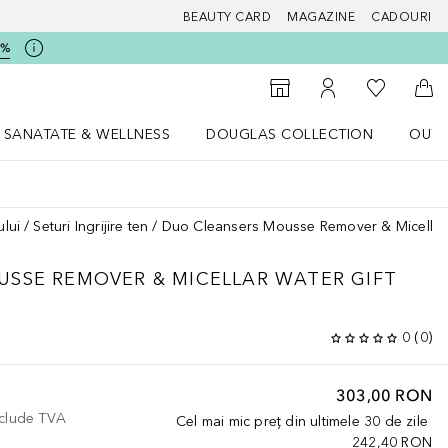
BEAUTY CARD
MAGAZINE
CADOURI
5%
 Douglas
Către List
Către Găsire magazin
Către Contul meu
Căt
SANATATE & WELLNESS
DOUGLAS COLLECTION
OUTL
u Lifestyle
Deschidere meniu SANATATE & WELLNESS
Deschidere meniu Douglas Collectio
ului
Seturi Ingrijire ten
Duo Cleansers Mousse Remover & Micellar 
SSE REMOVER & MICELLAR WATER GIFT
0
(
0
)
303,00 RON
nclude TVA
Cel mai mic preț din ultimele 30 de zile
242,40 RON