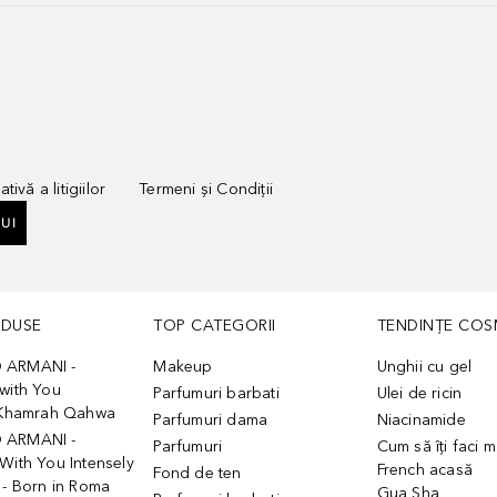
tivă a litigiilor
Termeni și Condiții
UI
ODUSE
TOP CATEGORII
TENDINȚE COS
 ARMANI -
Makeup
Unghii cu gel
with You
Parfumuri barbati
Ulei de ricin
- Khamrah Qahwa
Parfumuri dama
Niacinamide
 ARMANI -
Parfumuri
Cum să îți faci 
With You Intensely
French acasă
Fond de ten
 - Born in Roma
Gua Sha