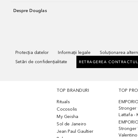
Despre Douglas
Protecția datelor
Informații legale
Soluționarea alterna
Setări de confidențialitate
RETRAGEREA CONTRACTUL
TOP BRANDURI
TOP PR
Rituals
EMPORIO
Stronger 
Cocosolis
Lattafa 
My Geisha
EMPORIO
Sol de Janeiro
Stronger 
Jean Paul Gaultier
Valentino