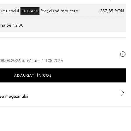
) cu codul
Preț după reducere
287,85 RON
EXTRA5%
ână pe 12.08
, 08.08.2026 până lun., 10.08.2026
ADĂUGAȚI ÎN COŞ
tea magazinului