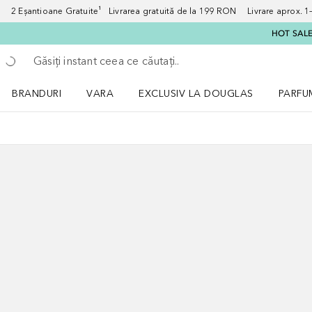
2 Eșantioane Gratuite¹ Livrarea gratuită de la 199 RON Livrare aprox. 1–3
HOT SALE:
Înapoi
Executați căutarea
BRANDURI
VARA
EXCLUSIV LA DOUGLAS
PARFU
Deschidere meniu BRANDURI
Deschidere meniu VARA
Deschi