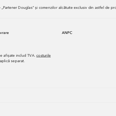
artener Douglas” și comenzilor alcătuite exclusiv din astfel de pr
vrare
ANPC
le afișate includ TVA.
costurile
aplică separat.