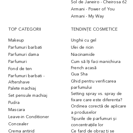
Sol de Janeiro - Cheirosa 62
Armani - Power of You
Armani - My Way
TOP CATEGORII
TENDINȚE COSMETICE
Makeup
Unghii cu gel
Parfumuri barbati
Ulei de ricin
Parfumuri dama
Niacinamide
Parfumuri
Cum să îți faci manichiura
French acasă
Fond de ten
Gua Sha
Parfumuri barbati -
Ghid pentru verificarea
Aftershave
parfumului
Palete machiaj
Setting spray vs. spray de
Set pensule machiaj
fixare care este diferenta?
Pudra
Ordinea corectă de aplicare
Mascara
a produselor
Leave-in Conditioner
Tipurile de parfumuri și
Concealer
concentrațiile lor
Crema antirid
Ce fard de obraz ți se