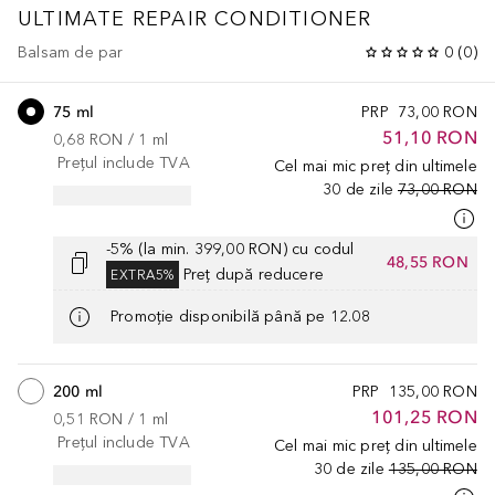
ULTIMATE REPAIR
CONDITIONER
Balsam de par
0
(
0
)
75 ml
PRP
73,00 RON
51,10 RON
0,68 RON
 / 
1
ml
Prețul include TVA
Cel mai mic preț din ultimele
30 de zile
73,00 RON
-5% (la min. 399,00 RON) cu codul
48,55 RON
Preț după reducere
EXTRA5%
Promoție disponibilă până pe 12.08
200 ml
PRP
135,00 RON
101,25 RON
0,51 RON
 / 
1
ml
Prețul include TVA
Cel mai mic preț din ultimele
30 de zile
135,00 RON