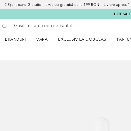
2 Eșantioane Gratuite¹ Livrarea gratuită de la 199 RON Livrare aprox. 1–3
HOT SALE:
Înapoi
Executați căutarea
BRANDURI
VARA
EXCLUSIV LA DOUGLAS
PARFU
Deschidere meniu BRANDURI
Deschidere meniu VARA
Deschi