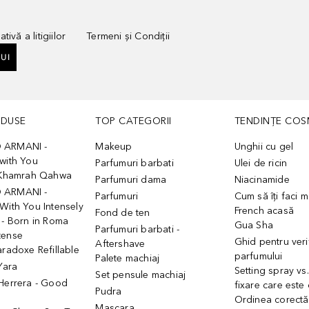
tivă a litigiilor
Termeni și Condiții
UI
ODUSE
TOP CATEGORII
TENDINȚE COS
 ARMANI -
Makeup
Unghii cu gel
with You
Parfumuri barbati
Ulei de ricin
- Khamrah Qahwa
Parfumuri dama
Niacinamide
 ARMANI -
Parfumuri
Cum să îți faci 
With You Intensely
French acasă
Fond de ten
 - Born in Roma
Gua Sha
Parfumuri barbati -
tense
Ghid pentru veri
Aftershave
aradoxe Refillable
parfumului
Palete machiaj
 Yara
Setting spray vs
Set pensule machiaj
 Herrera - Good
fixare care este
Pudra
h
Ordinea corectă
Mascara