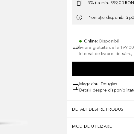
-5% (la min. 399,00 RON
Promoție disponibilă p
Online
:
Disponibil
livrare gratuită de la
199,0
Interval de livrare: de sâm.
Magazinul Douglas
Detalii despre disponibilita
DETALII DESPRE PRODUS
MOD DE UTILIZARE