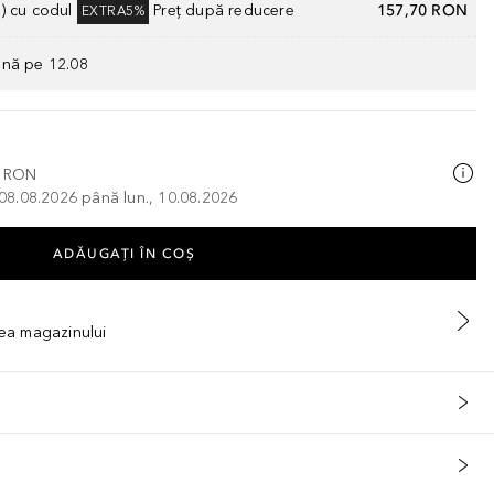
) cu codul
Preț după reducere
157,70 RON
EXTRA5%
ână pe 12.08
0 RON
, 08.08.2026 până lun., 10.08.2026
ADĂUGAȚI ÎN COŞ
tea magazinului