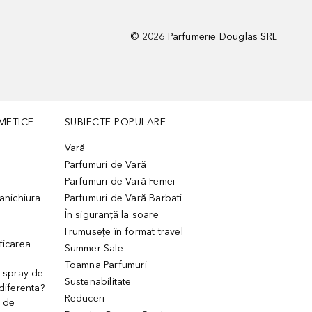
©
2026
Parfumerie Douglas SRL
METICE
SUBIECTE POPULARE
Vară
Parfumuri de Vară
Parfumuri de Vară Femei
manichiura
Parfumuri de Vară Barbati
În siguranță la soare
Frumusețe în format travel
ficarea
Summer Sale
Toamna Parfumuri
. spray de
Sustenabilitate
 diferenta?
Reduceri
 de