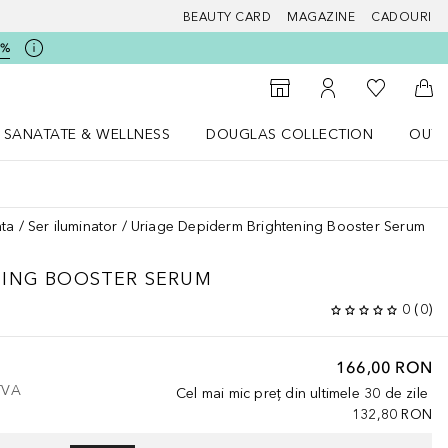
BEAUTY CARD
MAGAZINE
CADOURI
5%
 Douglas
Către List
Către Găsire magazin
Către Contul meu
Căt
SANATATE & WELLNESS
DOUGLAS COLLECTION
OUTL
u Lifestyle
Deschidere meniu SANATATE & WELLNESS
Deschidere meniu Douglas Collectio
ata
Ser iluminator
Uriage Depiderm Brightening Booster Serum
NING BOOSTER SERUM
0
(
0
)
166,00 RON
 TVA
Cel mai mic preț din ultimele 30 de zile
132,80 RON