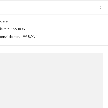
ătoare
 de min. 199 RON
omenzi de min. 199 RON ¹