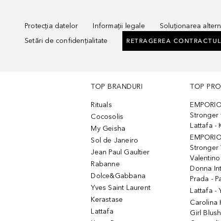
Protecția datelor
Informații legale
Soluționarea alterna
Setări de confidențialitate
RETRAGEREA CONTRACTUL
TOP BRANDURI
TOP PR
Rituals
EMPORIO
Stronger 
Cocosolis
Lattafa 
My Geisha
EMPORIO
Sol de Janeiro
Stronger 
Jean Paul Gaultier
Valentino
Rabanne
Donna In
Dolce&Gabbana
Prada - P
Yves Saint Laurent
Lattafa -
Kerastase
Carolina
Lattafa
Girl Blus