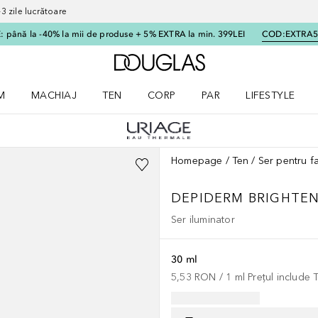
 zile lucrătoare
 până la -40% la mii de produse + 5% EXTRA la min. 399LEI
COD:
EXTRA
Către pagina principală
M
MACHIAJ
TEN
CORP
PAR
LIFESTYLE
dere meniu Parfum
Deschidere meniu Machiaj
Deschidere meniu Ten
Deschidere meniu Corp
Deschidere meniu Par
Deschidere meni
Homepage
Ten
Ser pentru f
DEPIDERM BRIGHTE
Ser iluminator
30 ml
5,53 RON
 / 
1
ml
Prețul include