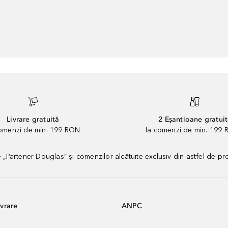
Livrare gratuită
2 Eșantioane gratui
comenzi de min. 199 RON
la comenzi de min. 199 
artener Douglas” și comenzilor alcătuite exclusiv din astfel de pr
vrare
ANPC