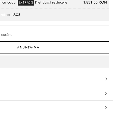
) cu codul
Preț după reducere
1.851,55 RON
EXTRA5%
ână pe 12.08
n curând
ANUNȚĂ-MĂ