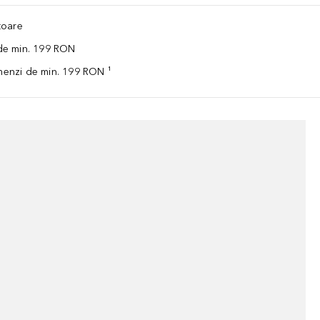
ătoare
 de min. 199 RON
omenzi de min. 199 RON ¹