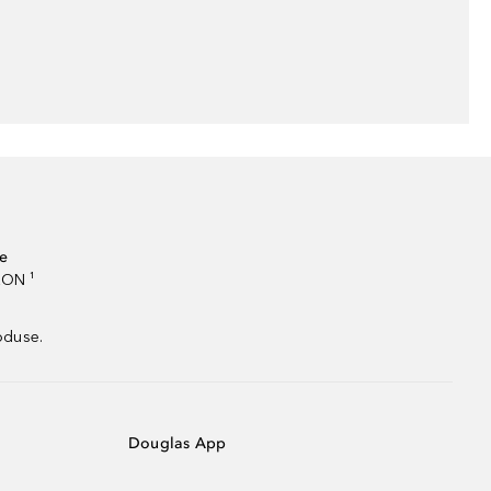
te
RON ¹
oduse.
Douglas App