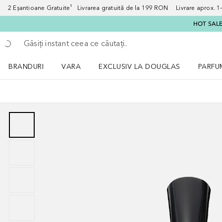
2 Eșantioane Gratuite¹ Livrarea gratuită de la 199 RON Livrare aprox. 1–3
HOT SALE:
Înapoi
Executați căutarea
BRANDURI
VARA
EXCLUSIV LA DOUGLAS
PARFU
Deschidere meniu BRANDURI
Deschidere meniu VARA
Deschi