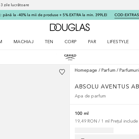
 zile lucrătoare
 până la -40% la mii de produse + 5% EXTRA la min. 399LEI
COD:
EXTRA
Către pagina principală
M
MACHIAJ
TEN
CORP
PAR
LIFESTYLE
dere meniu Parfum
Deschidere meniu Machiaj
Deschidere meniu Ten
Deschidere meniu Corp
Deschidere meniu Par
Deschidere meni
Homepage
Parfum
Parfumuri
ABSOLU AVENTUS
A
Apa de parfum
100 ml
19,49 RON
 / 
1
ml
Prețul includ