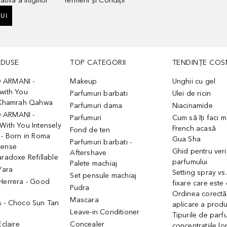
tivă a litigiilor
Termeni și Condiții
UI
ODUSE
TOP CATEGORII
TENDINȚE COS
 ARMANI -
Makeup
Unghii cu gel
with You
Parfumuri barbati
Ulei de ricin
- Khamrah Qahwa
Parfumuri dama
Niacinamide
 ARMANI -
Parfumuri
Cum să îți faci 
With You Intensely
French acasă
Fond de ten
 - Born in Roma
Gua Sha
Parfumuri barbati -
tense
Ghid pentru veri
Aftershave
aradoxe Refillable
parfumului
Palete machiaj
 Yara
Setting spray vs
Set pensule machiaj
 Herrera - Good
fixare care este
Pudra
h
Ordinea corectă
Mascara
s - Choco Sun Tan
aplicare a prod
Leave-in Conditioner
Tipurile de parfu
Eclaire
Concealer
concentrațiile lo