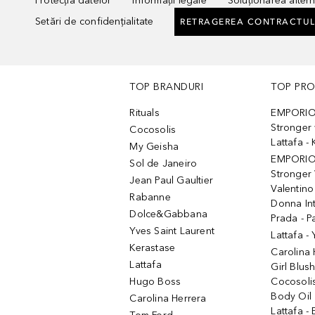
Protecția datelor
Informații legale
Soluționarea alterna
Setări de confidențialitate
RETRAGEREA CONTRACTUL
TOP BRANDURI
TOP PR
Rituals
EMPORIO
Stronger 
Cocosolis
Lattafa 
My Geisha
EMPORIO
Sol de Janeiro
Stronger 
Jean Paul Gaultier
Valentino
Rabanne
Donna In
Dolce&Gabbana
Prada - P
Yves Saint Laurent
Lattafa -
Kerastase
Carolina
Lattafa
Girl Blus
Hugo Boss
Cocosoli
Body Oil
Carolina Herrera
Lattafa - 