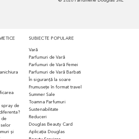
©
2026
Parfumerie Douglas SRL
METICE
SUBIECTE POPULARE
Vară
Parfumuri de Vară
Parfumuri de Vară Femei
manichiura
Parfumuri de Vară Barbati
În siguranță la soare
Frumusețe în format travel
ficarea
Summer Sale
Toamna Parfumuri
. spray de
Sustenabilitate
 diferenta?
Reduceri
 de
Douglas Beauty Card
uselor
muri și
Aplicația Douglas
r