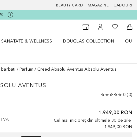
BEAUTY CARD
MAGAZINE
CADOURI
5%
 Douglas
Către List
Către Găsire magazin
Către Contul meu
Căt
SANATATE & WELLNESS
DOUGLAS COLLECTION
OUTL
u Lifestyle
Deschidere meniu SANATATE & WELLNESS
Deschidere meniu Douglas Collectio
 barbati
Parfum
Creed Absolu Aventus Absolu Aventus
BSOLU AVENTUS
0
(
0
)
1.949,00 RON
e TVA
Cel mai mic preț din ultimele 30 de zile
1.949,00 RON