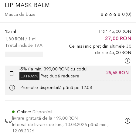
LIP MASK BALM
Masca de buze
0
(
0
)
15 ml
PRP
45,00 RON
27,00 RON
1,80 RON
 / 
1
ml
Prețul include TVA
Cel mai mic preț din ultimele 30
de zile
45,00 RON
-5% (la min. 399,00 RON) cu codul
25,65 RON
Preț după reducere
EXTRA5%
Promoție disponibilă până pe 12.08
Online
:
Disponibil
livrare gratuită de la
199,00 RON
Interval de livrare: de lun., 10.08.2026 până mie.,
12.08.2026