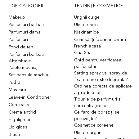
TOP CATEGORII
TENDINȚE COSMETICE
Makeup
Unghii cu gel
Parfumuri barbati
Ulei de ricin
Parfumuri dama
Niacinamide
Parfumuri
Cum să îți faci manichiura
French acasă
Fond de ten
Gua Sha
Parfumuri barbati -
Ghid pentru verificarea
Aftershave
parfumului
Palete machiaj
Setting spray vs. spray de
Set pensule machiaj
fixare care este diferenta?
Pudra
Ordinea corectă de aplicare
Mascara
a produselor
Leave-in Conditioner
Tipurile de parfumuri și
Concealer
concentrațiile lor
Crema antirid
Ce fard de obraz ți se
potrivește?
Highlighter
Cosmetice coreene
Lip gloss
Ulei de argan
Blush