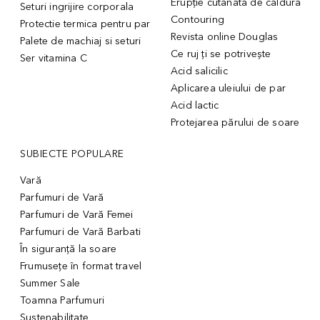
Erupție cutanată de căldură
Seturi ingrijire corporala
Contouring
Protectie termica pentru par
Revista online Douglas
Palete de machiaj si seturi
Ce ruj ți se potrivește
Ser vitamina C
Acid salicilic
Aplicarea uleiului de par
Acid lactic
Protejarea părului de soare
SUBIECTE POPULARE
Vară
Parfumuri de Vară
Parfumuri de Vară Femei
Parfumuri de Vară Barbati
În siguranță la soare
Frumusețe în format travel
Summer Sale
Toamna Parfumuri
Sustenabilitate