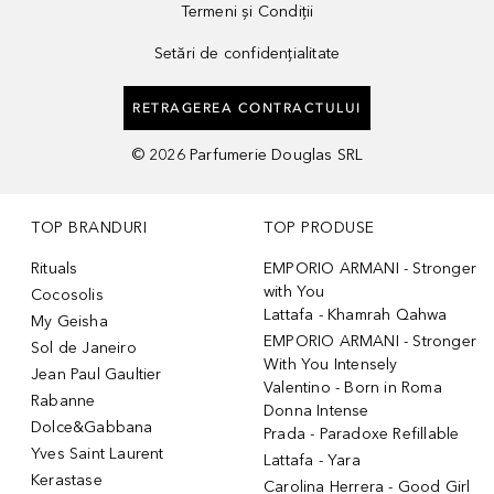
Termeni și Condiții
Setări de confidențialitate
RETRAGEREA CONTRACTULUI
©
2026
Parfumerie Douglas SRL
TOP BRANDURI
TOP PRODUSE
Rituals
EMPORIO ARMANI - Stronger
with You
Cocosolis
Lattafa - Khamrah Qahwa
My Geisha
EMPORIO ARMANI - Stronger
Sol de Janeiro
With You Intensely
Jean Paul Gaultier
Valentino - Born in Roma
Rabanne
Donna Intense
Dolce&Gabbana
Prada - Paradoxe Refillable
Yves Saint Laurent
Lattafa - Yara
Kerastase
Carolina Herrera - Good Girl