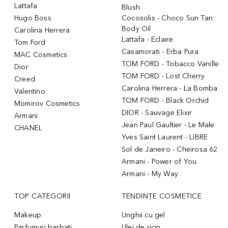
Lattafa
Blush
Hugo Boss
Cocosolis - Choco Sun Tan
Body Oil
Carolina Herrera
Lattafa - Eclaire
Tom Ford
Casamorati - Erba Pura
MAC Cosmetics
TOM FORD - Tobacco Vanille
Dior
TOM FORD - Lost Cherry
Creed
Carolina Herrera - La Bomba
Valentino
TOM FORD - Black Orchid
Momirov Cosmetics
DIOR - Sauvage Elixir
Armani
Jean Paul Gaultier - Le Male
CHANEL
Yves Saint Laurent - LIBRE
Sol de Janeiro - Cheirosa 62
Armani - Power of You
Armani - My Way
TOP CATEGORII
TENDINȚE COSMETICE
Makeup
Unghii cu gel
Parfumuri barbati
Ulei de ricin