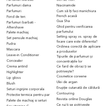
Parfumuri dama
Niacinamide
Parfumuri
Cum să îți faci manichiura
French acasă
Fond de ten
Gua Sha
Parfumuri barbati -
Ghid pentru verificarea
Aftershave
parfumului
Palete machiaj
Setting spray vs. spray de
Set pensule machiaj
fixare care este diferenta?
Pudra
Ordinea corectă de aplicare
Mascara
a produselor
Leave-in Conditioner
Tipurile de parfumuri și
Concealer
concentrațiile lor
Crema antirid
Ce fard de obraz ți se
potrivește?
Highlighter
Cosmetice coreene
Lip gloss
Ulei de argan
Blush
Erupție cutanată de căldură
Seturi ingrijire corporala
Contouring
Protectie termica pentru par
Revista online Douglas
Palete de machiaj si seturi
Ce ruj ți se potrivește