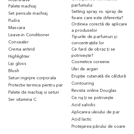
parfumului
Palete machiaj
Setting spray vs. spray de
Set pensule machiaj
fixare care este diferenta?
Pudra
Ordinea corectă de aplicare
Mascara
a produselor
Leave-in Conditioner
Tipurile de parfumuri și
Concealer
concentrațiile lor
Crema antirid
Ce fard de obraz ți se
potrivește?
Highlighter
Cosmetice coreene
Lip gloss
Ulei de argan
Blush
Erupție cutanată de căldură
Seturi ingrijire corporala
Contouring
Protectie termica pentru par
Revista online Douglas
Palete de machiaj si seturi
Ce ruj ți se potrivește
Ser vitamina C
Acid salicilic
Aplicarea uleiului de par
Acid lactic
Protejarea părului de soare