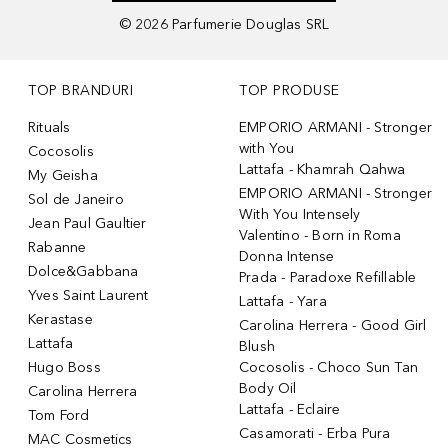
©
2026
Parfumerie Douglas SRL
TOP BRANDURI
TOP PRODUSE
Rituals
EMPORIO ARMANI - Stronger
with You
Cocosolis
Lattafa - Khamrah Qahwa
My Geisha
EMPORIO ARMANI - Stronger
Sol de Janeiro
With You Intensely
Jean Paul Gaultier
Valentino - Born in Roma
Rabanne
Donna Intense
Dolce&Gabbana
Prada - Paradoxe Refillable
Yves Saint Laurent
Lattafa - Yara
Kerastase
Carolina Herrera - Good Girl
Lattafa
Blush
Hugo Boss
Cocosolis - Choco Sun Tan
Body Oil
Carolina Herrera
Lattafa - Eclaire
Tom Ford
Casamorati - Erba Pura
MAC Cosmetics