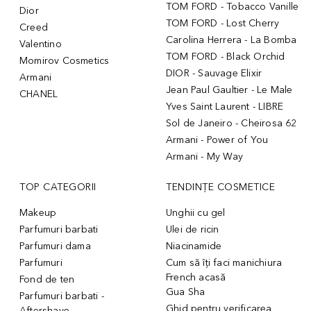
TOM FORD - Tobacco Vanille
Dior
TOM FORD - Lost Cherry
Creed
Carolina Herrera - La Bomba
Valentino
TOM FORD - Black Orchid
Momirov Cosmetics
DIOR - Sauvage Elixir
Armani
Jean Paul Gaultier - Le Male
CHANEL
Yves Saint Laurent - LIBRE
Sol de Janeiro - Cheirosa 62
Armani - Power of You
Armani - My Way
TOP CATEGORII
TENDINȚE COSMETICE
Makeup
Unghii cu gel
Parfumuri barbati
Ulei de ricin
Parfumuri dama
Niacinamide
Parfumuri
Cum să îți faci manichiura
French acasă
Fond de ten
Gua Sha
Parfumuri barbati -
Ghid pentru verificarea
Aftershave