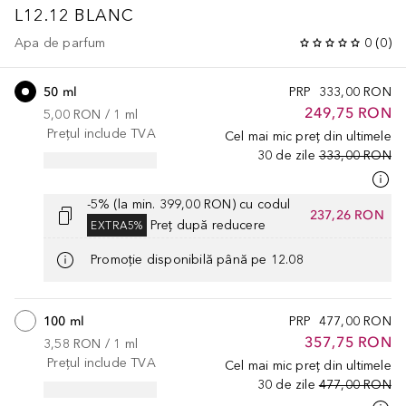
L12.12 BLANC
Apa de parfum
0
(
0
)
50 ml
PRP
333,00 RON
249,75 RON
5,00 RON
 / 
1
ml
Prețul include TVA
Cel mai mic preț din ultimele
30 de zile
333,00 RON
-5% (la min. 399,00 RON) cu codul
237,26 RON
Preț după reducere
EXTRA5%
Promoție disponibilă până pe 12.08
100 ml
PRP
477,00 RON
357,75 RON
3,58 RON
 / 
1
ml
Prețul include TVA
Cel mai mic preț din ultimele
30 de zile
477,00 RON