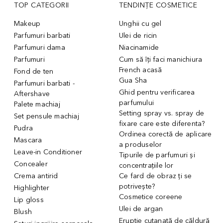
TOP CATEGORII
TENDINȚE COSMETICE
Makeup
Unghii cu gel
Parfumuri barbati
Ulei de ricin
Parfumuri dama
Niacinamide
Parfumuri
Cum să îți faci manichiura
French acasă
Fond de ten
Gua Sha
Parfumuri barbati -
Ghid pentru verificarea
Aftershave
parfumului
Palete machiaj
Setting spray vs. spray de
Set pensule machiaj
fixare care este diferenta?
Pudra
Ordinea corectă de aplicare
Mascara
a produselor
Leave-in Conditioner
Tipurile de parfumuri și
Concealer
concentrațiile lor
Crema antirid
Ce fard de obraz ți se
potrivește?
Highlighter
Cosmetice coreene
Lip gloss
Ulei de argan
Blush
Erupție cutanată de căldură