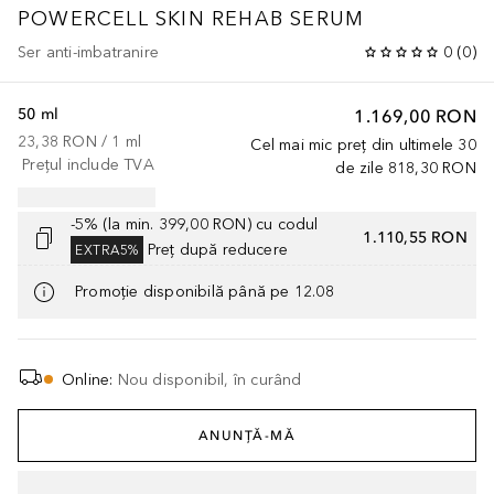
POWERCELL
SKIN REHAB SERUM
Ser anti-imbatranire
0
(
0
)
50 ml
1.169,00 RON
23,38 RON
 / 
1
ml
Cel mai mic preț din ultimele 30
Prețul include TVA
de zile
818,30 RON
-5% (la min. 399,00 RON) cu codul
1.110,55 RON
Preț după reducere
EXTRA5%
Promoție disponibilă până pe 12.08
Online
:
Nou disponibil, în curând
ANUNȚĂ-MĂ