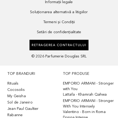
Informații legale
Soluționarea alternativă a litigiilor
Termeni și Condiții
Setări de confidențialitate
RETRAGEREA CONTRACTULUI
©
2026
Parfumerie Douglas SRL
TOP BRANDURI
TOP PRODUSE
Rituals
EMPORIO ARMANI - Stronger
with You
Cocosolis
Lattafa - Khamrah Qahwa
My Geisha
EMPORIO ARMANI - Stronger
Sol de Janeiro
With You Intensely
Jean Paul Gaultier
Valentino - Born in Roma
Rabanne
Donna Intense