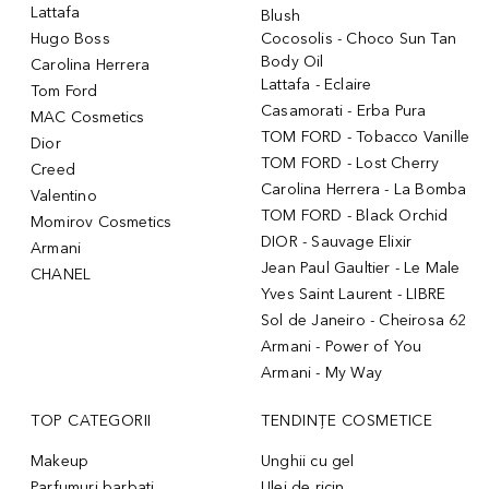
Lattafa
Blush
Hugo Boss
Cocosolis - Choco Sun Tan
Body Oil
Carolina Herrera
Lattafa - Eclaire
Tom Ford
Casamorati - Erba Pura
MAC Cosmetics
TOM FORD - Tobacco Vanille
Dior
TOM FORD - Lost Cherry
Creed
Carolina Herrera - La Bomba
Valentino
TOM FORD - Black Orchid
Momirov Cosmetics
DIOR - Sauvage Elixir
Armani
Jean Paul Gaultier - Le Male
CHANEL
Yves Saint Laurent - LIBRE
Sol de Janeiro - Cheirosa 62
Armani - Power of You
Armani - My Way
TOP CATEGORII
TENDINȚE COSMETICE
Makeup
Unghii cu gel
Parfumuri barbati
Ulei de ricin