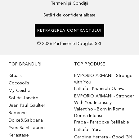
Termeni și Condiții
Setări de confidențialitate
RETRAGEREA CONTRACTULUI
©
2026
Parfumerie Douglas SRL
TOP BRANDURI
TOP PRODUSE
Rituals
EMPORIO ARMANI - Stronger
with You
Cocosolis
Lattafa - Khamrah Qahwa
My Geisha
EMPORIO ARMANI - Stronger
Sol de Janeiro
With You Intensely
Jean Paul Gaultier
Valentino - Born in Roma
Rabanne
Donna Intense
Dolce&Gabbana
Prada - Paradoxe Refillable
Yves Saint Laurent
Lattafa - Yara
Kerastase
Carolina Herrera - Good Girl