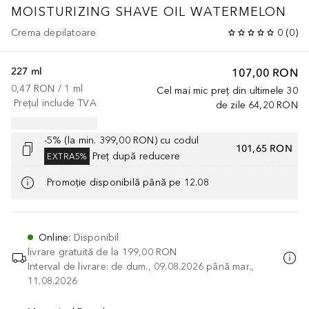
MOISTURIZING SHAVE OIL WATERMELON
Crema depilatoare
0
(
0
)
227 ml
107,00 RON
0,47 RON
 / 
1
ml
Cel mai mic preț din ultimele 30
Prețul include TVA
de zile
64,20 RON
-5% (la min. 399,00 RON) cu codul
101,65 RON
Preț după reducere
EXTRA5%
Promoție disponibilă până pe 12.08
Online
:
Disponibil
livrare gratuită de la
199,00 RON
Interval de livrare: de dum., 09.08.2026 până mar.,
11.08.2026