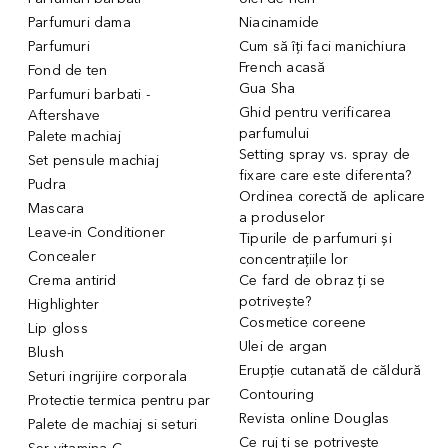
Parfumuri dama
Niacinamide
Parfumuri
Cum să îți faci manichiura
French acasă
Fond de ten
Gua Sha
Parfumuri barbati -
Ghid pentru verificarea
Aftershave
parfumului
Palete machiaj
Setting spray vs. spray de
Set pensule machiaj
fixare care este diferenta?
Pudra
Ordinea corectă de aplicare
Mascara
a produselor
Leave-in Conditioner
Tipurile de parfumuri și
Concealer
concentrațiile lor
Crema antirid
Ce fard de obraz ți se
potrivește?
Highlighter
Cosmetice coreene
Lip gloss
Ulei de argan
Blush
Erupție cutanată de căldură
Seturi ingrijire corporala
Contouring
Protectie termica pentru par
Revista online Douglas
Palete de machiaj si seturi
Ce ruj ți se potrivește