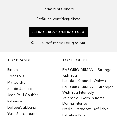
Termeni și Condiții
Setări de confidențialitate
RETRAGEREA CONTRACTULUI
©
2026
Parfumerie Douglas SRL
TOP BRANDURI
TOP PRODUSE
Rituals
EMPORIO ARMANI - Stronger
with You
Cocosolis
Lattafa - Khamrah Qahwa
My Geisha
EMPORIO ARMANI - Stronger
Sol de Janeiro
With You Intensely
Jean Paul Gaultier
Valentino - Born in Roma
Rabanne
Donna Intense
Dolce&Gabbana
Prada - Paradoxe Refillable
Yves Saint Laurent
Lattafa - Yara