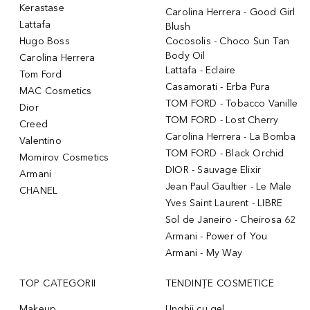
Kerastase
Carolina Herrera - Good Girl
Lattafa
Blush
Hugo Boss
Cocosolis - Choco Sun Tan
Body Oil
Carolina Herrera
Lattafa - Eclaire
Tom Ford
Casamorati - Erba Pura
MAC Cosmetics
TOM FORD - Tobacco Vanille
Dior
TOM FORD - Lost Cherry
Creed
Carolina Herrera - La Bomba
Valentino
TOM FORD - Black Orchid
Momirov Cosmetics
DIOR - Sauvage Elixir
Armani
Jean Paul Gaultier - Le Male
CHANEL
Yves Saint Laurent - LIBRE
Sol de Janeiro - Cheirosa 62
Armani - Power of You
Armani - My Way
TOP CATEGORII
TENDINȚE COSMETICE
Makeup
Unghii cu gel