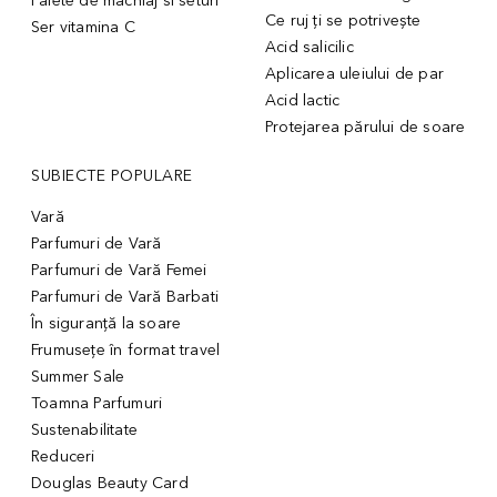
Palete de machiaj si seturi
Ce ruj ți se potrivește
Ser vitamina C
Acid salicilic
Aplicarea uleiului de par
Acid lactic
Protejarea părului de soare
SUBIECTE POPULARE
Vară
Parfumuri de Vară
Parfumuri de Vară Femei
Parfumuri de Vară Barbati
În siguranță la soare
Frumusețe în format travel
Summer Sale
Toamna Parfumuri
Sustenabilitate
Reduceri
Douglas Beauty Card