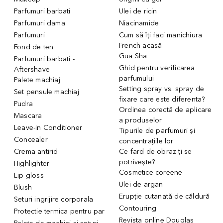
Parfumuri barbati
Ulei de ricin
Parfumuri dama
Niacinamide
Parfumuri
Cum să îți faci manichiura
French acasă
Fond de ten
Gua Sha
Parfumuri barbati -
Ghid pentru verificarea
Aftershave
parfumului
Palete machiaj
Setting spray vs. spray de
Set pensule machiaj
fixare care este diferenta?
Pudra
Ordinea corectă de aplicare
Mascara
a produselor
Leave-in Conditioner
Tipurile de parfumuri și
Concealer
concentrațiile lor
Crema antirid
Ce fard de obraz ți se
potrivește?
Highlighter
Cosmetice coreene
Lip gloss
Ulei de argan
Blush
Erupție cutanată de căldură
Seturi ingrijire corporala
Contouring
Protectie termica pentru par
Revista online Douglas