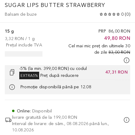
SUGAR LIPS BUTTER STRAWBERRY
Balsam de buze
0
(
0
)
15 g
PRP
86,00 RON
49,80 RON
3,32 RON
 / 
1
g
Prețul include TVA
Cel mai mic preț din ultimele 30
de zile
83,00 RON
-5% (la min. 399,00 RON) cu codul
47,31 RON
Preț după reducere
EXTRA5%
Promoție disponibilă până pe 12.08
Online
:
Disponibil
livrare gratuită de la
199,00 RON
Interval de livrare: de sâm., 08.08.2026 până lun.,
10.08.2026