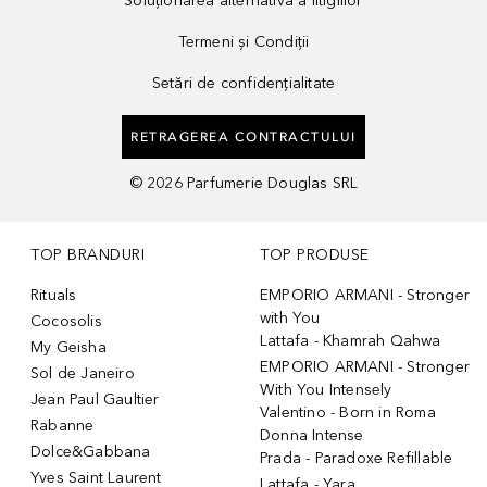
Soluționarea alternativă a litigiilor
Termeni și Condiții
Setări de confidențialitate
RETRAGEREA CONTRACTULUI
©
2026
Parfumerie Douglas SRL
TOP BRANDURI
TOP PRODUSE
Rituals
EMPORIO ARMANI - Stronger
with You
Cocosolis
Lattafa - Khamrah Qahwa
My Geisha
EMPORIO ARMANI - Stronger
Sol de Janeiro
With You Intensely
Jean Paul Gaultier
Valentino - Born in Roma
Rabanne
Donna Intense
Dolce&Gabbana
Prada - Paradoxe Refillable
Yves Saint Laurent
Lattafa - Yara