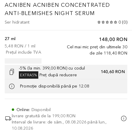
ACNIBEN
ACNIBEN CONCENTRATED
ANTI-BLEMISHES NIGHT SERUM
Ser hidratant
0
(
0
)
27 ml
148,00 RON
5,48 RON
 / 
1
ml
Cel mai mic preț din ultimele 30
Prețul include TVA
de zile
118,40 RON
-5% (la min. 399,00 RON) cu codul
140,60 RON
Preț după reducere
EXTRA5%
Promoție disponibilă până pe 12.08
Online
:
Disponibil
livrare gratuită de la
199,00 RON
Interval de livrare: de sâm., 08.08.2026 până lun.,
10.08.2026