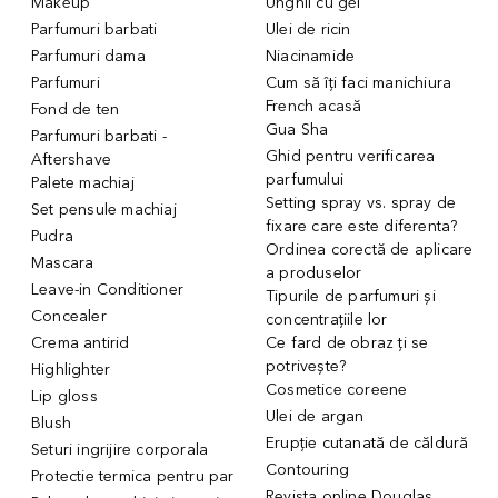
Makeup
Unghii cu gel
Parfumuri barbati
Ulei de ricin
Parfumuri dama
Niacinamide
Parfumuri
Cum să îți faci manichiura
French acasă
Fond de ten
Gua Sha
Parfumuri barbati -
Ghid pentru verificarea
Aftershave
parfumului
Palete machiaj
Setting spray vs. spray de
Set pensule machiaj
fixare care este diferenta?
Pudra
Ordinea corectă de aplicare
Mascara
a produselor
Leave-in Conditioner
Tipurile de parfumuri și
Concealer
concentrațiile lor
Crema antirid
Ce fard de obraz ți se
potrivește?
Highlighter
Cosmetice coreene
Lip gloss
Ulei de argan
Blush
Erupție cutanată de căldură
Seturi ingrijire corporala
Contouring
Protectie termica pentru par
Revista online Douglas