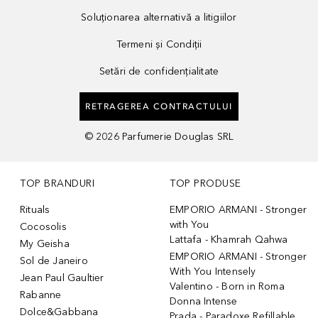
Soluționarea alternativă a litigiilor
Termeni și Condiții
Setări de confidențialitate
RETRAGEREA CONTRACTULUI
©
2026
Parfumerie Douglas SRL
TOP BRANDURI
TOP PRODUSE
Rituals
EMPORIO ARMANI - Stronger
with You
Cocosolis
Lattafa - Khamrah Qahwa
My Geisha
EMPORIO ARMANI - Stronger
Sol de Janeiro
With You Intensely
Jean Paul Gaultier
Valentino - Born in Roma
Rabanne
Donna Intense
Dolce&Gabbana
Prada - Paradoxe Refillable