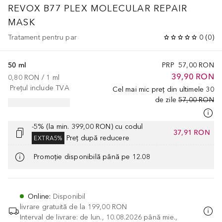
REVOX B77 PLEX MOLECULAR REPAIR
MASK
Tratament pentru par
0
(
0
)
50 ml
PRP
57,00 RON
39,90 RON
0,80 RON
 / 
1
ml
Prețul include TVA
Cel mai mic preț din ultimele 30
de zile
57,00 RON
-5% (la min. 399,00 RON) cu codul
37,91 RON
Preț după reducere
EXTRA5%
Promoție disponibilă până pe 12.08
Online
:
Disponibil
livrare gratuită de la
199,00 RON
Interval de livrare: de lun., 10.08.2026 până mie.,