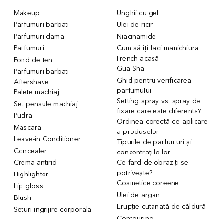
Makeup
Unghii cu gel
Parfumuri barbati
Ulei de ricin
Parfumuri dama
Niacinamide
Parfumuri
Cum să îți faci manichiura
French acasă
Fond de ten
Gua Sha
Parfumuri barbati -
Ghid pentru verificarea
Aftershave
parfumului
Palete machiaj
Setting spray vs. spray de
Set pensule machiaj
fixare care este diferenta?
Pudra
Ordinea corectă de aplicare
Mascara
a produselor
Leave-in Conditioner
Tipurile de parfumuri și
Concealer
concentrațiile lor
Crema antirid
Ce fard de obraz ți se
potrivește?
Highlighter
Cosmetice coreene
Lip gloss
Ulei de argan
Blush
Erupție cutanată de căldură
Seturi ingrijire corporala
Contouring