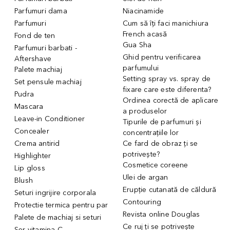
Parfumuri dama
Niacinamide
Parfumuri
Cum să îți faci manichiura
French acasă
Fond de ten
Gua Sha
Parfumuri barbati -
Ghid pentru verificarea
Aftershave
parfumului
Palete machiaj
Setting spray vs. spray de
Set pensule machiaj
fixare care este diferenta?
Pudra
Ordinea corectă de aplicare
Mascara
a produselor
Leave-in Conditioner
Tipurile de parfumuri și
Concealer
concentrațiile lor
Crema antirid
Ce fard de obraz ți se
potrivește?
Highlighter
Cosmetice coreene
Lip gloss
Ulei de argan
Blush
Erupție cutanată de căldură
Seturi ingrijire corporala
Contouring
Protectie termica pentru par
Revista online Douglas
Palete de machiaj si seturi
Ce ruj ți se potrivește
Ser vitamina C