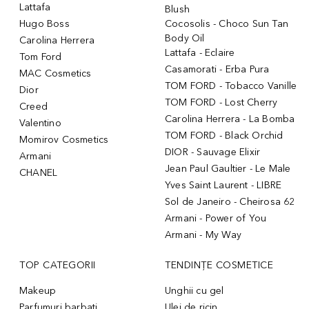
Lattafa
Blush
Hugo Boss
Cocosolis - Choco Sun Tan
Body Oil
Carolina Herrera
Lattafa - Eclaire
Tom Ford
Casamorati - Erba Pura
MAC Cosmetics
TOM FORD - Tobacco Vanille
Dior
TOM FORD - Lost Cherry
Creed
Carolina Herrera - La Bomba
Valentino
TOM FORD - Black Orchid
Momirov Cosmetics
DIOR - Sauvage Elixir
Armani
Jean Paul Gaultier - Le Male
CHANEL
Yves Saint Laurent - LIBRE
Sol de Janeiro - Cheirosa 62
Armani - Power of You
Armani - My Way
TOP CATEGORII
TENDINȚE COSMETICE
Makeup
Unghii cu gel
Parfumuri barbati
Ulei de ricin