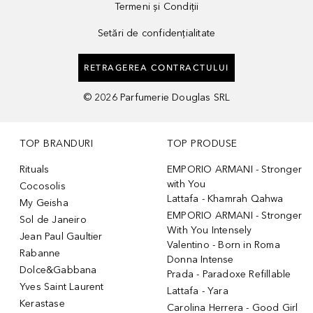
Termeni și Condiții
Setări de confidențialitate
RETRAGEREA CONTRACTULUI
©
2026
Parfumerie Douglas SRL
TOP BRANDURI
TOP PRODUSE
Rituals
EMPORIO ARMANI - Stronger
with You
Cocosolis
Lattafa - Khamrah Qahwa
My Geisha
EMPORIO ARMANI - Stronger
Sol de Janeiro
With You Intensely
Jean Paul Gaultier
Valentino - Born in Roma
Rabanne
Donna Intense
Dolce&Gabbana
Prada - Paradoxe Refillable
Yves Saint Laurent
Lattafa - Yara
Kerastase
Carolina Herrera - Good Girl