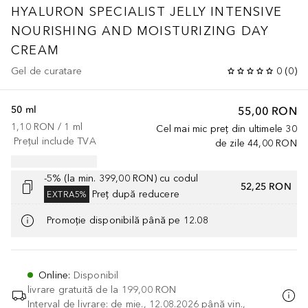
HYALURON SPECIALIST
JELLY INTENSIVE
NOURISHING AND MOISTURIZING DAY
CREAM
Gel de curatare
0
(
0
)
50 ml
55,00 RON
1,10 RON
 / 
1
ml
Cel mai mic preț din ultimele 30
Prețul include TVA
de zile
44,00 RON
-5% (la min. 399,00 RON) cu codul
52,25 RON
Preț după reducere
EXTRA5%
Promoție disponibilă până pe 12.08
Online
:
Disponibil
livrare gratuită de la
199,00 RON
Interval de livrare: de mie., 12.08.2026 până vin.,