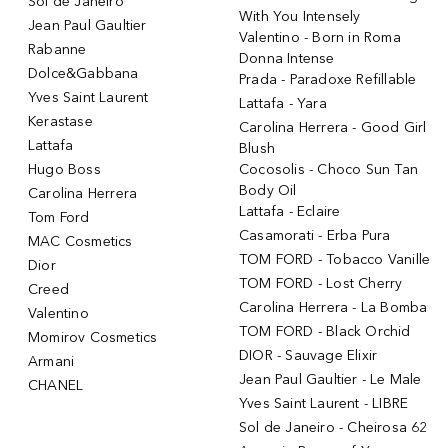
Sol de Janeiro
With You Intensely
Jean Paul Gaultier
Valentino - Born in Roma
Rabanne
Donna Intense
Dolce&Gabbana
Prada - Paradoxe Refillable
Yves Saint Laurent
Lattafa - Yara
Kerastase
Carolina Herrera - Good Girl
Lattafa
Blush
Hugo Boss
Cocosolis - Choco Sun Tan
Body Oil
Carolina Herrera
Lattafa - Eclaire
Tom Ford
Casamorati - Erba Pura
MAC Cosmetics
TOM FORD - Tobacco Vanille
Dior
TOM FORD - Lost Cherry
Creed
Carolina Herrera - La Bomba
Valentino
TOM FORD - Black Orchid
Momirov Cosmetics
DIOR - Sauvage Elixir
Armani
Jean Paul Gaultier - Le Male
CHANEL
Yves Saint Laurent - LIBRE
Sol de Janeiro - Cheirosa 62