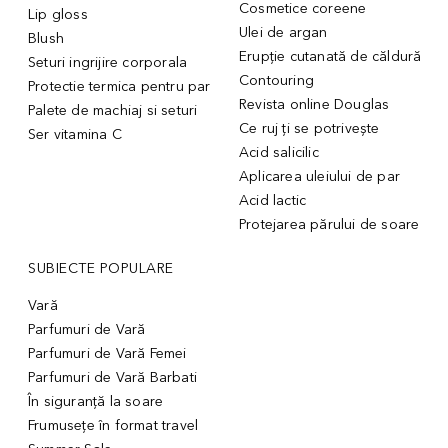
Cosmetice coreene
Lip gloss
Ulei de argan
Blush
Erupție cutanată de căldură
Seturi ingrijire corporala
Contouring
Protectie termica pentru par
Revista online Douglas
Palete de machiaj si seturi
Ce ruj ți se potrivește
Ser vitamina C
Acid salicilic
Aplicarea uleiului de par
Acid lactic
Protejarea părului de soare
SUBIECTE POPULARE
Vară
Parfumuri de Vară
Parfumuri de Vară Femei
Parfumuri de Vară Barbati
În siguranță la soare
Frumusețe în format travel