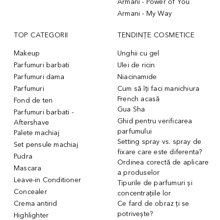
Armani - Power of You
Armani - My Way
TOP CATEGORII
TENDINȚE COSMETICE
Makeup
Unghii cu gel
Parfumuri barbati
Ulei de ricin
Parfumuri dama
Niacinamide
Parfumuri
Cum să îți faci manichiura
French acasă
Fond de ten
Gua Sha
Parfumuri barbati -
Ghid pentru verificarea
Aftershave
parfumului
Palete machiaj
Setting spray vs. spray de
Set pensule machiaj
fixare care este diferenta?
Pudra
Ordinea corectă de aplicare
Mascara
a produselor
Leave-in Conditioner
Tipurile de parfumuri și
Concealer
concentrațiile lor
Crema antirid
Ce fard de obraz ți se
potrivește?
Highlighter