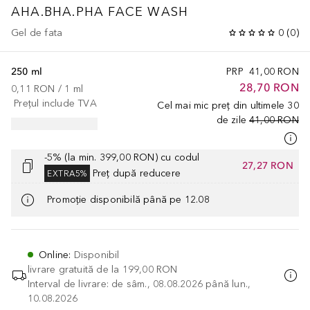
AHA.BHA.PHA FACE WASH
Gel de fata
0
(
0
)
250 ml
PRP
41,00 RON
28,70 RON
0,11 RON
 / 
1
ml
Prețul include TVA
Cel mai mic preț din ultimele 30
de zile
41,00 RON
-5% (la min. 399,00 RON) cu codul
27,27 RON
Preț după reducere
EXTRA5%
Promoție disponibilă până pe 12.08
Online
:
Disponibil
livrare gratuită de la
199,00 RON
Interval de livrare: de sâm., 08.08.2026 până lun.,
10.08.2026