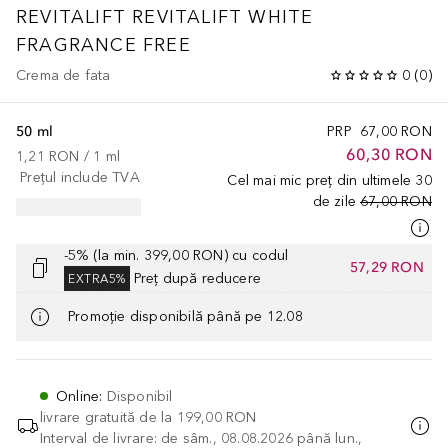
REVITALIFT
REVITALIFT WHITE
FRAGRANCE FREE
Crema de fata
0
(
0
)
50 ml
PRP
67,00 RON
60,30 RON
1,21 RON
 / 
1
ml
Prețul include TVA
Cel mai mic preț din ultimele 30
de zile
67,00 RON
-5% (la min. 399,00 RON) cu codul
57,29 RON
Preț după reducere
EXTRA5%
Promoție disponibilă până pe 12.08
Online
:
Disponibil
livrare gratuită de la
199,00 RON
Interval de livrare: de sâm., 08.08.2026 până lun.,