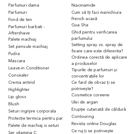
Parfumuri dama
Niacinamide
Parfumuri
Cum să îți faci manichiura
French acasă
Fond de ten
Gua Sha
Parfumuri barbati -
Ghid pentru verificarea
Aftershave
parfumului
Palete machiaj
Setting spray vs. spray de
Set pensule machiaj
fixare care este diferenta?
Pudra
Ordinea corectă de aplicare
Mascara
a produselor
Leave-in Conditioner
Tipurile de parfumuri și
Concealer
concentrațiile lor
Crema antirid
Ce fard de obraz ți se
potrivește?
Highlighter
Cosmetice coreene
Lip gloss
Ulei de argan
Blush
Erupție cutanată de căldură
Seturi ingrijire corporala
Contouring
Protectie termica pentru par
Revista online Douglas
Palete de machiaj si seturi
Ce ruj ți se potrivește
Ser vitamina C