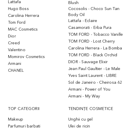
Lattafa
Blush
Hugo Boss
Cocosolis - Choco Sun Tan
Body Oil
Carolina Herrera
Lattafa - Eclaire
Tom Ford
Casamorati - Erba Pura
MAC Cosmetics
TOM FORD - Tobacco Vanille
Dior
TOM FORD - Lost Cherry
Creed
Carolina Herrera - La Bomba
Valentino
TOM FORD - Black Orchid
Momirov Cosmetics
DIOR - Sauvage Elixir
Armani
Jean Paul Gaultier - Le Male
CHANEL
Yves Saint Laurent - LIBRE
Sol de Janeiro - Cheirosa 62
Armani - Power of You
Armani - My Way
TOP CATEGORII
TENDINȚE COSMETICE
Makeup
Unghii cu gel
Parfumuri barbati
Ulei de ricin