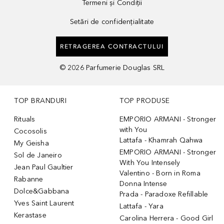
Termeni și Condiții
Setări de confidențialitate
RETRAGEREA CONTRACTULUI
©
2026
Parfumerie Douglas SRL
TOP BRANDURI
TOP PRODUSE
Rituals
EMPORIO ARMANI - Stronger
with You
Cocosolis
Lattafa - Khamrah Qahwa
My Geisha
EMPORIO ARMANI - Stronger
Sol de Janeiro
With You Intensely
Jean Paul Gaultier
Valentino - Born in Roma
Rabanne
Donna Intense
Dolce&Gabbana
Prada - Paradoxe Refillable
Yves Saint Laurent
Lattafa - Yara
Kerastase
Carolina Herrera - Good Girl