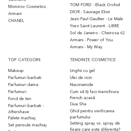
TOM FORD - Black Orchid
Momirov Cosmetics
DIOR - Sauvage Elixir
Armani
Jean Paul Gaultier - Le Male
CHANEL
Yves Saint Laurent - LIBRE
Sol de Janeiro - Cheirosa 62
Armani - Power of You
Armani - My Way
TOP CATEGORII
TENDINȚE COSMETICE
Makeup
Unghii cu gel
Parfumuri barbati
Ulei de ricin
Parfumuri dama
Niacinamide
Parfumuri
Cum să îți faci manichiura
French acasă
Fond de ten
Gua Sha
Parfumuri barbati -
Ghid pentru verificarea
Aftershave
parfumului
Palete machiaj
Setting spray vs. spray de
Set pensule machiaj
fixare care este diferenta?