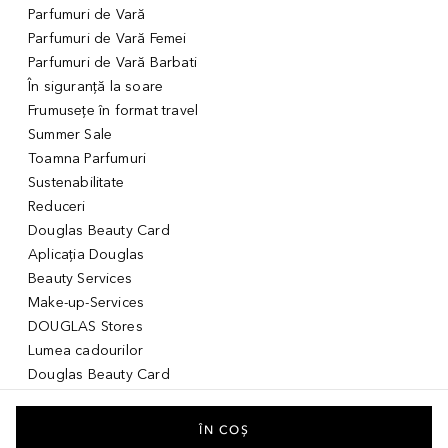
Parfumuri de Vară
Parfumuri de Vară Femei
Parfumuri de Vară Barbati
În siguranță la soare
Frumusețe în format travel
Summer Sale
Toamna Parfumuri
Sustenabilitate
Reduceri
Douglas Beauty Card
Aplicația Douglas
Beauty Services
Make-up-Services
DOUGLAS Stores
Lumea cadourilor
Douglas Beauty Card
Voucher Digital
Idei de cadouri pentru ea
ÎN COȘ
Idei de cadouri pentru el