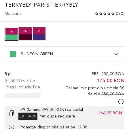
TERRYBLY PARIS
TERRYBLY
Mascara
0
(
0
)
%
%
%
5 - NEON GREEN
8 g
PRP
250,00 RON
175,00 RON
21,88 RON
 / 
1
g
Prețul include TVA
Cel mai mic preț din ultimele 30
de zile
250,00 RON
-5% (la min. 399,00 RON) cu codul
166,25 RON
Preț după reducere
EXTRA5%
Promoție disponibilă până pe 12.08