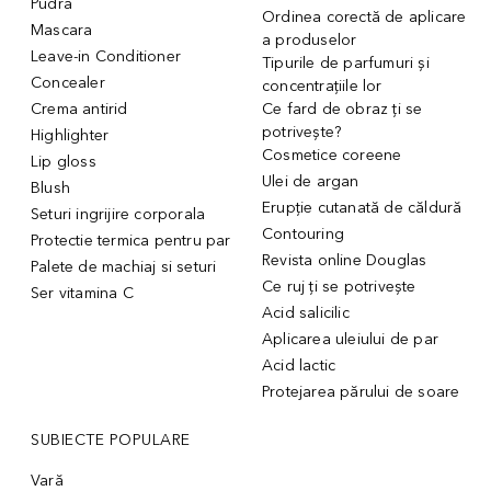
Pudra
Ordinea corectă de aplicare
Mascara
a produselor
Leave-in Conditioner
Tipurile de parfumuri și
Concealer
concentrațiile lor
Crema antirid
Ce fard de obraz ți se
potrivește?
Highlighter
Cosmetice coreene
Lip gloss
Ulei de argan
Blush
Erupție cutanată de căldură
Seturi ingrijire corporala
Contouring
Protectie termica pentru par
Revista online Douglas
Palete de machiaj si seturi
Ce ruj ți se potrivește
Ser vitamina C
Acid salicilic
Aplicarea uleiului de par
Acid lactic
Protejarea părului de soare
SUBIECTE POPULARE
Vară