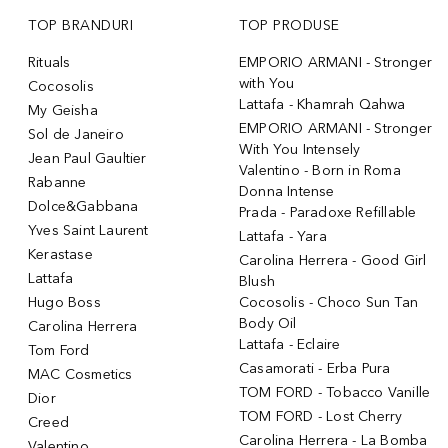
TOP BRANDURI
TOP PRODUSE
Rituals
EMPORIO ARMANI - Stronger
with You
Cocosolis
Lattafa - Khamrah Qahwa
My Geisha
EMPORIO ARMANI - Stronger
Sol de Janeiro
With You Intensely
Jean Paul Gaultier
Valentino - Born in Roma
Rabanne
Donna Intense
Dolce&Gabbana
Prada - Paradoxe Refillable
Yves Saint Laurent
Lattafa - Yara
Kerastase
Carolina Herrera - Good Girl
Lattafa
Blush
Hugo Boss
Cocosolis - Choco Sun Tan
Body Oil
Carolina Herrera
Lattafa - Eclaire
Tom Ford
Casamorati - Erba Pura
MAC Cosmetics
TOM FORD - Tobacco Vanille
Dior
TOM FORD - Lost Cherry
Creed
Carolina Herrera - La Bomba
Valentino