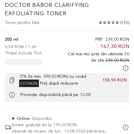
DOCTOR BABOR
CLARIFYING
EXFOLIATING TONER
Toner pentru fata
0
(
0
)
200 ml
PRP
239,00 RON
167,30 RON
0,84 RON
 / 
1
ml
Prețul include TVA
Cel mai mic preț din ultimele 30
de zile
239,00 RON
-5% (la min. 399,00 RON) cu codul
158,94 RON
Preț după reducere
EXTRA5%
Promoție disponibilă până pe 12.08
Online
:
Disponibil
livrare gratuită de la
199,00 RON
Interval de livrare: de lun., 10.08.2026 până mie.,