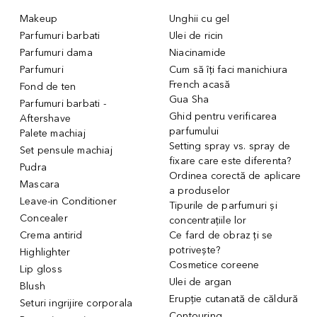
Makeup
Unghii cu gel
Parfumuri barbati
Ulei de ricin
Parfumuri dama
Niacinamide
Parfumuri
Cum să îți faci manichiura
French acasă
Fond de ten
Gua Sha
Parfumuri barbati -
Ghid pentru verificarea
Aftershave
parfumului
Palete machiaj
Setting spray vs. spray de
Set pensule machiaj
fixare care este diferenta?
Pudra
Ordinea corectă de aplicare
Mascara
a produselor
Leave-in Conditioner
Tipurile de parfumuri și
Concealer
concentrațiile lor
Crema antirid
Ce fard de obraz ți se
potrivește?
Highlighter
Cosmetice coreene
Lip gloss
Ulei de argan
Blush
Erupție cutanată de căldură
Seturi ingrijire corporala
Contouring