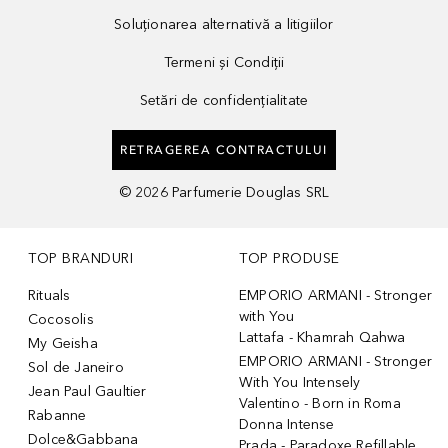
Soluționarea alternativă a litigiilor
Termeni și Condiții
Setări de confidențialitate
RETRAGEREA CONTRACTULUI
©
2026
Parfumerie Douglas SRL
TOP BRANDURI
TOP PRODUSE
Rituals
EMPORIO ARMANI - Stronger
with You
Cocosolis
Lattafa - Khamrah Qahwa
My Geisha
EMPORIO ARMANI - Stronger
Sol de Janeiro
With You Intensely
Jean Paul Gaultier
Valentino - Born in Roma
Rabanne
Donna Intense
Dolce&Gabbana
Prada - Paradoxe Refillable