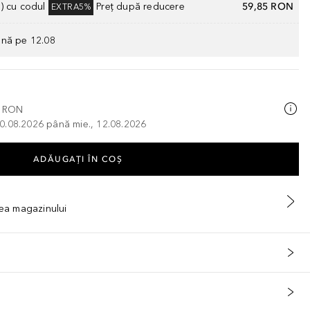
) cu codul
Preț după reducere
59,85 RON
EXTRA5%
ână pe 12.08
0 RON
, 10.08.2026 până mie., 12.08.2026
ADĂUGAȚI ÎN COŞ
tea magazinului