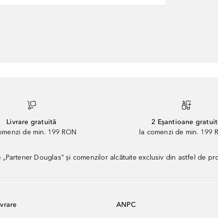
Livrare gratuită
2 Eșantioane gratui
comenzi de min. 199 RON
la comenzi de min. 199 
artener Douglas” și comenzilor alcătuite exclusiv din astfel de pr
vrare
ANPC