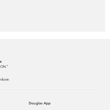
te
RON ¹
oduse.
Douglas App