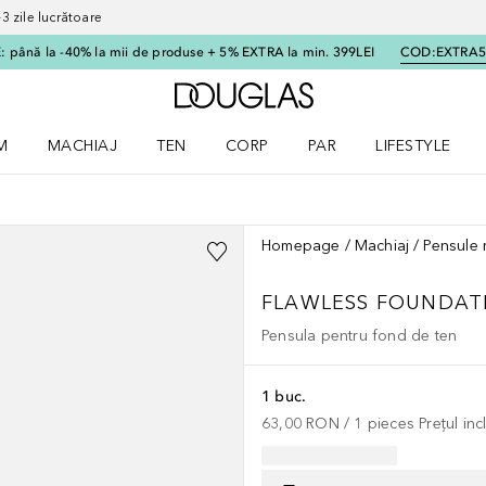
 zile lucrătoare
 până la -40% la mii de produse + 5% EXTRA la min. 399LEI
COD:
EXTRA
Către pagina principală
M
MACHIAJ
TEN
CORP
PAR
LIFESTYLE
dere meniu Parfum
Deschidere meniu Machiaj
Deschidere meniu Ten
Deschidere meniu Corp
Deschidere meniu Par
Deschidere meni
Homepage
Machiaj
Pensule 
FLAWLESS FOUNDAT
Pensula pentru fond de ten
1 buc.
63,00 RON
 / 
1
pieces
Prețul in