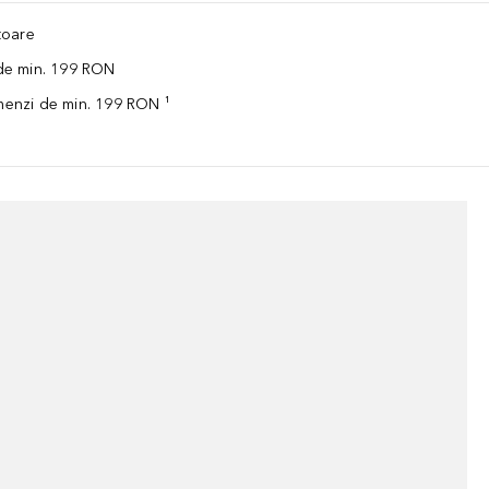
ătoare
 de min. 199 RON
omenzi de min. 199 RON ¹