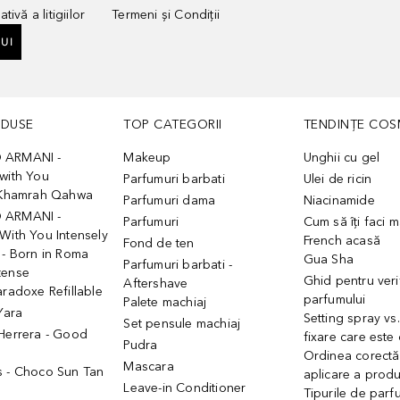
tivă a litigiilor
Termeni și Condiții
UI
ODUSE
TOP CATEGORII
TENDINȚE COS
 ARMANI -
Makeup
Unghii cu gel
with You
Parfumuri barbati
Ulei de ricin
- Khamrah Qahwa
Parfumuri dama
Niacinamide
 ARMANI -
Parfumuri
Cum să îți faci 
With You Intensely
French acasă
Fond de ten
 - Born in Roma
Gua Sha
Parfumuri barbati -
tense
Ghid pentru veri
Aftershave
aradoxe Refillable
parfumului
Palete machiaj
 Yara
Setting spray vs
Set pensule machiaj
 Herrera - Good
fixare care este
Pudra
h
Ordinea corectă
Mascara
s - Choco Sun Tan
aplicare a prod
Leave-in Conditioner
Tipurile de parfu