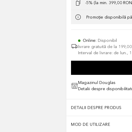
-5% (la min. 399,00 RON
Promoție disponibilă p
Online
:
Disponibil
livrare gratuită de la
199,0
Interval de livrare: de lun.
Magazinul Douglas
Detalii despre disponibilita
DETALII DESPRE PRODUS
MOD DE UTILIZARE