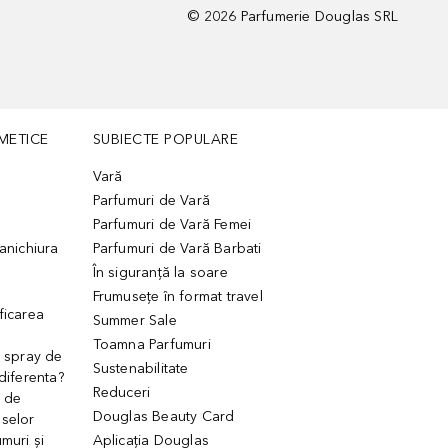
©
2026
Parfumerie Douglas SRL
METICE
SUBIECTE POPULARE
Vară
Parfumuri de Vară
Parfumuri de Vară Femei
manichiura
Parfumuri de Vară Barbati
În siguranță la soare
Frumusețe în format travel
ficarea
Summer Sale
Toamna Parfumuri
. spray de
Sustenabilitate
 diferenta?
Reduceri
 de
Douglas Beauty Card
uselor
muri și
Aplicația Douglas