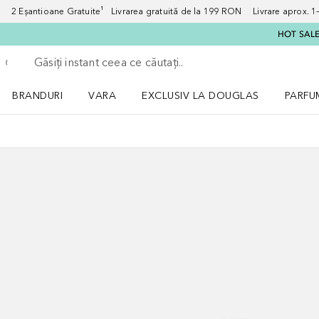
2 Eșantioane Gratuite¹ Livrarea gratuită de la 199 RON Livrare aprox. 1–3
HOT SALE:
Înapoi
Executați căutarea
BRANDURI
VARA
EXCLUSIV LA DOUGLAS
PARFU
Deschidere meniu BRANDURI
Deschidere meniu VARA
Deschi