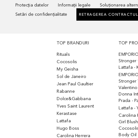
Protecția datelor
Informații legale
Soluționarea alterna
Setări de confidențialitate
RETRAGEREA CONTRACTUL
TOP BRANDURI
TOP PR
Rituals
EMPORIO
Stronger 
Cocosolis
Lattafa 
My Geisha
EMPORIO
Sol de Janeiro
Stronger 
Jean Paul Gaultier
Valentino
Rabanne
Donna In
Dolce&Gabbana
Prada - P
Yves Saint Laurent
Lattafa -
Kerastase
Carolina
Lattafa
Girl Blus
Hugo Boss
Cocosoli
Body Oil
Carolina Herrera