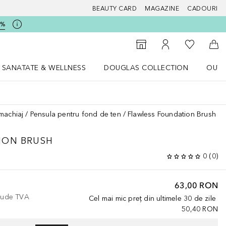
BEAUTY CARD
MAGAZINE
CADOURI
5%
 Douglas
Către List
Către Găsire magazin
Către Contul meu
Căt
SANATATE & WELLNESS
DOUGLAS COLLECTION
OUTL
u Lifestyle
Deschidere meniu SANATATE & WELLNESS
Deschidere meniu Douglas Collectio
machiaj
Pensula pentru fond de ten
Flawless Foundation Brush
ION BRUSH
0
(
0
)
63,00 RON
clude TVA
Cel mai mic preț din ultimele 30 de zile
50,40 RON