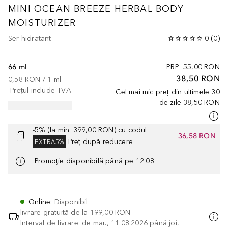
MINI OCEAN BREEZE HERBAL BODY
MOISTURIZER
Ser hidratant
0
(
0
)
66 ml
PRP
55,00 RON
38,50 RON
0,58 RON
 / 
1
ml
Prețul include TVA
Cel mai mic preț din ultimele 30
de zile
38,50 RON
-5% (la min. 399,00 RON) cu codul
36,58 RON
Preț după reducere
EXTRA5%
Promoție disponibilă până pe 12.08
Online
:
Disponibil
livrare gratuită de la
199,00 RON
Interval de livrare: de mar., 11.08.2026 până joi,