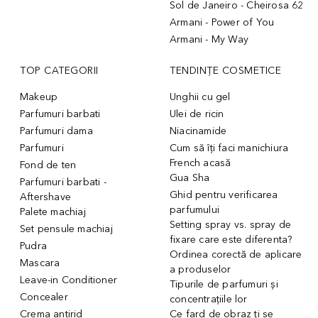
Sol de Janeiro - Cheirosa 62
Armani - Power of You
Armani - My Way
TOP CATEGORII
TENDINȚE COSMETICE
Makeup
Unghii cu gel
Parfumuri barbati
Ulei de ricin
Parfumuri dama
Niacinamide
Parfumuri
Cum să îți faci manichiura
French acasă
Fond de ten
Gua Sha
Parfumuri barbati -
Ghid pentru verificarea
Aftershave
parfumului
Palete machiaj
Setting spray vs. spray de
Set pensule machiaj
fixare care este diferenta?
Pudra
Ordinea corectă de aplicare
Mascara
a produselor
Leave-in Conditioner
Tipurile de parfumuri și
Concealer
concentrațiile lor
Crema antirid
Ce fard de obraz ți se