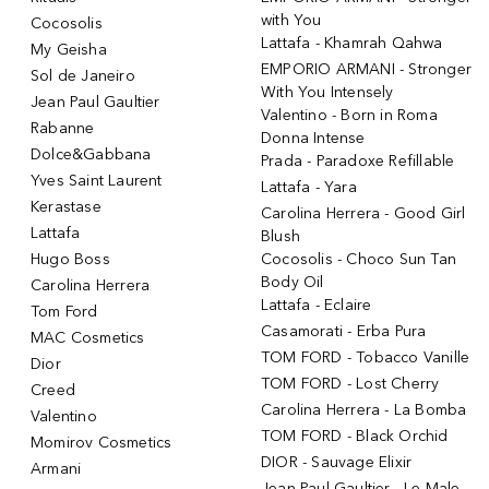
with You
Cocosolis
Lattafa - Khamrah Qahwa
My Geisha
EMPORIO ARMANI - Stronger
Sol de Janeiro
With You Intensely
Jean Paul Gaultier
Valentino - Born in Roma
Rabanne
Donna Intense
Dolce&Gabbana
Prada - Paradoxe Refillable
Yves Saint Laurent
Lattafa - Yara
Kerastase
Carolina Herrera - Good Girl
Lattafa
Blush
Hugo Boss
Cocosolis - Choco Sun Tan
Body Oil
Carolina Herrera
Lattafa - Eclaire
Tom Ford
Casamorati - Erba Pura
MAC Cosmetics
TOM FORD - Tobacco Vanille
Dior
TOM FORD - Lost Cherry
Creed
Carolina Herrera - La Bomba
Valentino
TOM FORD - Black Orchid
Momirov Cosmetics
DIOR - Sauvage Elixir
Armani
Jean Paul Gaultier - Le Male