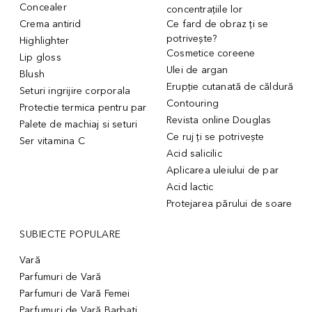
Concealer
concentrațiile lor
Crema antirid
Ce fard de obraz ți se
potrivește?
Highlighter
Cosmetice coreene
Lip gloss
Ulei de argan
Blush
Erupție cutanată de căldură
Seturi ingrijire corporala
Contouring
Protectie termica pentru par
Revista online Douglas
Palete de machiaj si seturi
Ce ruj ți se potrivește
Ser vitamina C
Acid salicilic
Aplicarea uleiului de par
Acid lactic
Protejarea părului de soare
SUBIECTE POPULARE
Vară
Parfumuri de Vară
Parfumuri de Vară Femei
Parfumuri de Vară Barbati