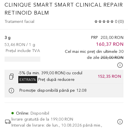
CLINIQUE SMART
SMART CLINICAL REPAIR
RETINOID BALM
Tratament facial
0
(
0
)
3 g
PRP
203,00 RON
160,37 RON
53,46 RON
 / 
1
g
Prețul include TVA
Cel mai mic preț din ultimele 30
de zile
203,00 RON
-5% (la min. 399,00 RON) cu codul
152,35 RON
Preț după reducere
EXTRA5%
Promoție disponibilă până pe 12.08
Online
:
Disponibil
livrare gratuită de la
199,00 RON
Interval de livrare: de lun., 10.08.2026 până mie.,