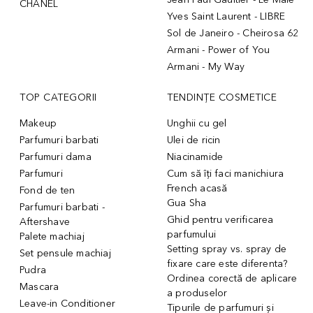
CHANEL
Yves Saint Laurent - LIBRE
Sol de Janeiro - Cheirosa 62
Armani - Power of You
Armani - My Way
TOP CATEGORII
TENDINȚE COSMETICE
Makeup
Unghii cu gel
Parfumuri barbati
Ulei de ricin
Parfumuri dama
Niacinamide
Parfumuri
Cum să îți faci manichiura
French acasă
Fond de ten
Gua Sha
Parfumuri barbati -
Ghid pentru verificarea
Aftershave
parfumului
Palete machiaj
Setting spray vs. spray de
Set pensule machiaj
fixare care este diferenta?
Pudra
Ordinea corectă de aplicare
Mascara
a produselor
Leave-in Conditioner
Tipurile de parfumuri și