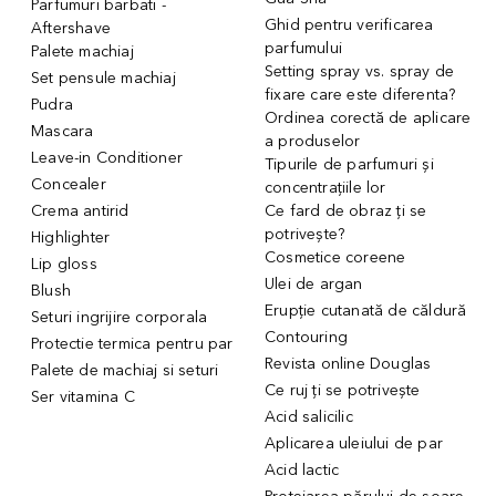
Parfumuri barbati -
Ghid pentru verificarea
Aftershave
parfumului
Palete machiaj
Setting spray vs. spray de
Set pensule machiaj
fixare care este diferenta?
Pudra
Ordinea corectă de aplicare
Mascara
a produselor
Leave-in Conditioner
Tipurile de parfumuri și
Concealer
concentrațiile lor
Crema antirid
Ce fard de obraz ți se
potrivește?
Highlighter
Cosmetice coreene
Lip gloss
Ulei de argan
Blush
Erupție cutanată de căldură
Seturi ingrijire corporala
Contouring
Protectie termica pentru par
Revista online Douglas
Palete de machiaj si seturi
Ce ruj ți se potrivește
Ser vitamina C
Acid salicilic
Aplicarea uleiului de par
Acid lactic