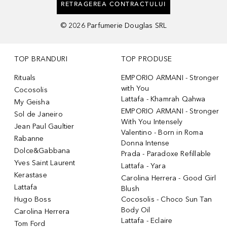
RETRAGEREA CONTRACTULUI
©
2026
Parfumerie Douglas SRL
TOP BRANDURI
TOP PRODUSE
Rituals
EMPORIO ARMANI - Stronger
with You
Cocosolis
Lattafa - Khamrah Qahwa
My Geisha
EMPORIO ARMANI - Stronger
Sol de Janeiro
With You Intensely
Jean Paul Gaultier
Valentino - Born in Roma
Rabanne
Donna Intense
Dolce&Gabbana
Prada - Paradoxe Refillable
Yves Saint Laurent
Lattafa - Yara
Kerastase
Carolina Herrera - Good Girl
Lattafa
Blush
Hugo Boss
Cocosolis - Choco Sun Tan
Body Oil
Carolina Herrera
Lattafa - Eclaire
Tom Ford