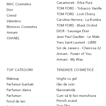
Casamorati - Erba Pura
MAC Cosmetics
TOM FORD - Tobacco Vanille
Dior
TOM FORD - Lost Cherry
Creed
Carolina Herrera - La Bomba
Valentino
TOM FORD - Black Orchid
Momirov Cosmetics
DIOR - Sauvage Elixir
Armani
Jean Paul Gaultier - Le Male
CHANEL
Yves Saint Laurent - LIBRE
Sol de Janeiro - Cheirosa 62
Armani - Power of You
Armani - My Way
TOP CATEGORII
TENDINȚE COSMETICE
Makeup
Unghii cu gel
Parfumuri barbati
Ulei de ricin
Parfumuri dama
Niacinamide
Parfumuri
Cum să îți faci manichiura
French acasă
Fond de ten
Gua Sha