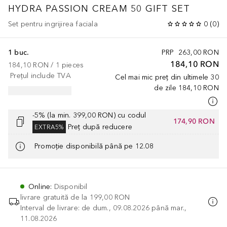
HYDRA PASSION CREAM 50 GIFT SET
Set pentru ingrijirea faciala
0
(
0
)
1 buc.
PRP
263,00 RON
184,10 RON
184,10 RON
 / 
1
pieces
Prețul include TVA
Cel mai mic preț din ultimele 30
de zile
184,10 RON
-5% (la min. 399,00 RON) cu codul
174,90 RON
Preț după reducere
EXTRA5%
Promoție disponibilă până pe 12.08
Online
:
Disponibil
livrare gratuită de la
199,00 RON
Interval de livrare: de dum., 09.08.2026 până mar.,
11.08.2026