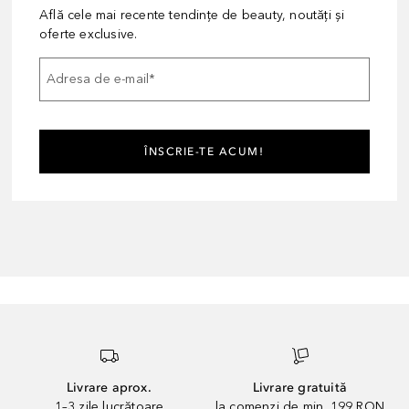
Află cele mai recente tendințe de beauty, noutăți și
oferte exclusive.
Adresa de e-mail
*
ÎNSCRIE-TE ACUM!
Livrare aprox.
Livrare gratuită
1–3 zile lucrătoare
la comenzi de min. 199 RON