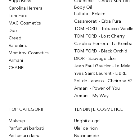
Hugo Boss
Cocosolis - Choco Sun Tan
Body Oil
Carolina Herrera
Lattafa - Eclaire
Tom Ford
Casamorati - Erba Pura
MAC Cosmetics
TOM FORD - Tobacco Vanille
Dior
TOM FORD - Lost Cherry
Creed
Carolina Herrera - La Bomba
Valentino
TOM FORD - Black Orchid
Momirov Cosmetics
DIOR - Sauvage Elixir
Armani
Jean Paul Gaultier - Le Male
CHANEL
Yves Saint Laurent - LIBRE
Sol de Janeiro - Cheirosa 62
Armani - Power of You
Armani - My Way
TOP CATEGORII
TENDINȚE COSMETICE
Makeup
Unghii cu gel
Parfumuri barbati
Ulei de ricin
Parfumuri dama
Niacinamide