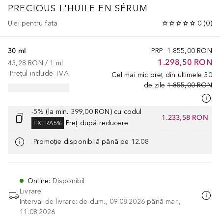
PRECIOUS
L'HUILE EN SÉRUM
Ulei pentru fata
0
(
0
)
30 ml
PRP
1.855,00 RON
1.298,50 RON
43,28 RON
 / 
1
ml
Prețul include TVA
Cel mai mic preț din ultimele 30
de zile
1.855,00 RON
-5% (la min. 399,00 RON) cu codul
1.233,58 RON
Preț după reducere
EXTRA5%
Promoție disponibilă până pe 12.08
Online
:
Disponibil
Livrare
Interval de livrare: de dum., 09.08.2026 până mar.,
11.08.2026