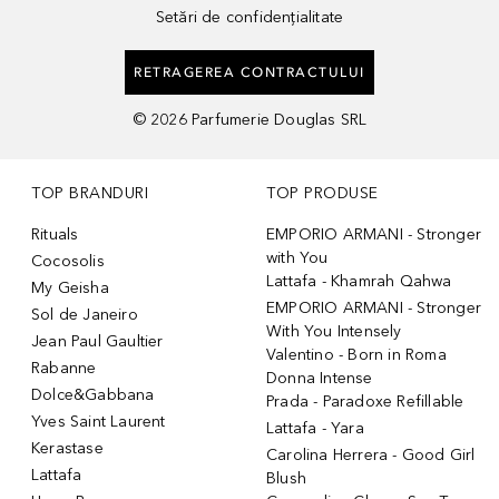
Setări de confidențialitate
RETRAGEREA CONTRACTULUI
©
2026
Parfumerie Douglas SRL
TOP BRANDURI
TOP PRODUSE
Rituals
EMPORIO ARMANI - Stronger
with You
Cocosolis
Lattafa - Khamrah Qahwa
My Geisha
EMPORIO ARMANI - Stronger
Sol de Janeiro
With You Intensely
Jean Paul Gaultier
Valentino - Born in Roma
Rabanne
Donna Intense
Dolce&Gabbana
Prada - Paradoxe Refillable
Yves Saint Laurent
Lattafa - Yara
Kerastase
Carolina Herrera - Good Girl
Lattafa
Blush