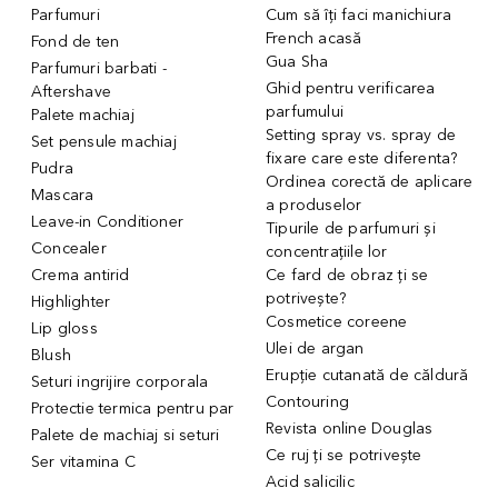
Parfumuri
Cum să îți faci manichiura
French acasă
Fond de ten
Gua Sha
Parfumuri barbati -
Ghid pentru verificarea
Aftershave
parfumului
Palete machiaj
Setting spray vs. spray de
Set pensule machiaj
fixare care este diferenta?
Pudra
Ordinea corectă de aplicare
Mascara
a produselor
Leave-in Conditioner
Tipurile de parfumuri și
Concealer
concentrațiile lor
Crema antirid
Ce fard de obraz ți se
potrivește?
Highlighter
Cosmetice coreene
Lip gloss
Ulei de argan
Blush
Erupție cutanată de căldură
Seturi ingrijire corporala
Contouring
Protectie termica pentru par
Revista online Douglas
Palete de machiaj si seturi
Ce ruj ți se potrivește
Ser vitamina C
Acid salicilic