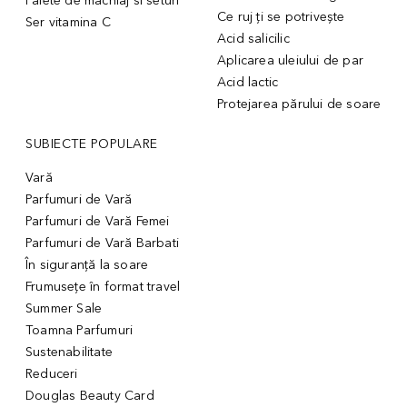
Palete de machiaj si seturi
Ce ruj ți se potrivește
Ser vitamina C
Acid salicilic
Aplicarea uleiului de par
Acid lactic
Protejarea părului de soare
SUBIECTE POPULARE
Vară
Parfumuri de Vară
Parfumuri de Vară Femei
Parfumuri de Vară Barbati
În siguranță la soare
Frumusețe în format travel
Summer Sale
Toamna Parfumuri
Sustenabilitate
Reduceri
Douglas Beauty Card