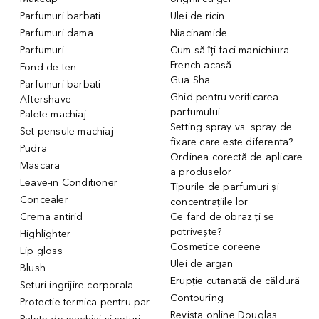
Parfumuri barbati
Ulei de ricin
Parfumuri dama
Niacinamide
Parfumuri
Cum să îți faci manichiura
French acasă
Fond de ten
Gua Sha
Parfumuri barbati -
Ghid pentru verificarea
Aftershave
parfumului
Palete machiaj
Setting spray vs. spray de
Set pensule machiaj
fixare care este diferenta?
Pudra
Ordinea corectă de aplicare
Mascara
a produselor
Leave-in Conditioner
Tipurile de parfumuri și
Concealer
concentrațiile lor
Crema antirid
Ce fard de obraz ți se
potrivește?
Highlighter
Cosmetice coreene
Lip gloss
Ulei de argan
Blush
Erupție cutanată de căldură
Seturi ingrijire corporala
Contouring
Protectie termica pentru par
Revista online Douglas