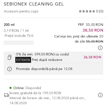
SEBIONEX CLEANING GEL
Accesorii pentru copii
0
(
0
)
200 ml
PRP
55,00 RON
38,50 RON
0,19 RON
 / 
1
ml
Prețul include TVA
Cel mai mic preț din ultimele 30
de zile
55,00 RON
-5% (la min. 399,00 RON) cu codul
36,58 RON
Preț după reducere
EXTRA5%
Promoție disponibilă până pe 12.08
Online
:
Disponibil
livrare gratuită de la
199,00 RON
Interval de livrare: de mie., 12.08.2026 până vin.,
14.08.2026