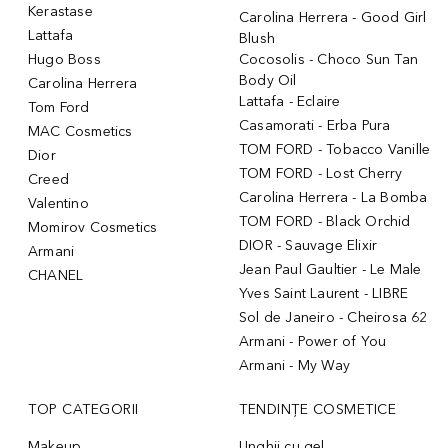
Kerastase
Carolina Herrera - Good Girl
Lattafa
Blush
Hugo Boss
Cocosolis - Choco Sun Tan
Body Oil
Carolina Herrera
Lattafa - Eclaire
Tom Ford
Casamorati - Erba Pura
MAC Cosmetics
TOM FORD - Tobacco Vanille
Dior
TOM FORD - Lost Cherry
Creed
Carolina Herrera - La Bomba
Valentino
TOM FORD - Black Orchid
Momirov Cosmetics
DIOR - Sauvage Elixir
Armani
Jean Paul Gaultier - Le Male
CHANEL
Yves Saint Laurent - LIBRE
Sol de Janeiro - Cheirosa 62
Armani - Power of You
Armani - My Way
TOP CATEGORII
TENDINȚE COSMETICE
Makeup
Unghii cu gel