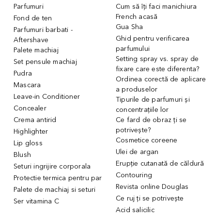
Parfumuri
Cum să îți faci manichiura
French acasă
Fond de ten
Gua Sha
Parfumuri barbati -
Ghid pentru verificarea
Aftershave
parfumului
Palete machiaj
Setting spray vs. spray de
Set pensule machiaj
fixare care este diferenta?
Pudra
Ordinea corectă de aplicare
Mascara
a produselor
Leave-in Conditioner
Tipurile de parfumuri și
Concealer
concentrațiile lor
Crema antirid
Ce fard de obraz ți se
potrivește?
Highlighter
Cosmetice coreene
Lip gloss
Ulei de argan
Blush
Erupție cutanată de căldură
Seturi ingrijire corporala
Contouring
Protectie termica pentru par
Revista online Douglas
Palete de machiaj si seturi
Ce ruj ți se potrivește
Ser vitamina C
Acid salicilic