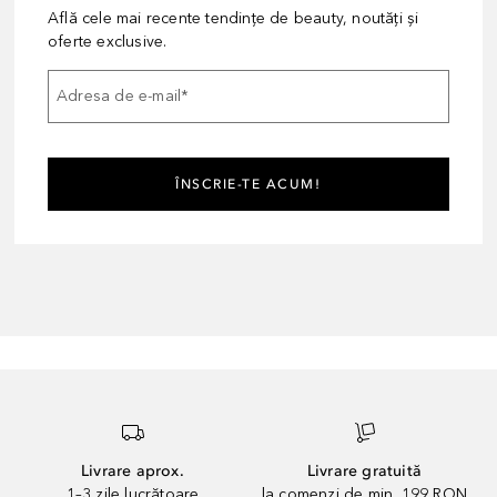
Află cele mai recente tendințe de beauty, noutăți și
oferte exclusive.
Adresa de e-mail
*
ÎNSCRIE-TE ACUM!
Livrare aprox.
Livrare gratuită
1–3 zile lucrătoare
la comenzi de min. 199 RON