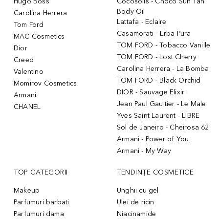
Hugo Boss
Cocosolis - Choco Sun Tan
Body Oil
Carolina Herrera
Lattafa - Eclaire
Tom Ford
Casamorati - Erba Pura
MAC Cosmetics
TOM FORD - Tobacco Vanille
Dior
TOM FORD - Lost Cherry
Creed
Carolina Herrera - La Bomba
Valentino
TOM FORD - Black Orchid
Momirov Cosmetics
DIOR - Sauvage Elixir
Armani
Jean Paul Gaultier - Le Male
CHANEL
Yves Saint Laurent - LIBRE
Sol de Janeiro - Cheirosa 62
Armani - Power of You
Armani - My Way
TOP CATEGORII
TENDINȚE COSMETICE
Makeup
Unghii cu gel
Parfumuri barbati
Ulei de ricin
Parfumuri dama
Niacinamide