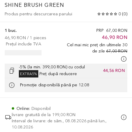
SHINE BRUSH GREEN
Produs pentru descurcarea parului
0
(
0
)
1 buc.
PRP
67,00 RON
46,90 RON
46,90 RON
 / 
1
pieces
Prețul include TVA
Cel mai mic preț din ultimele 30
de zile
67,00 RON
-5% (la min. 399,00 RON) cu codul
44,56 RON
Preț după reducere
EXTRA5%
Promoție disponibilă până pe 12.08
Online
:
Disponibil
livrare gratuită de la
199,00 RON
Interval de livrare: de sâm., 08.08.2026 până lun.,
10.08.2026