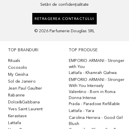
Setări de confidențialitate
RETRAGEREA CONTRACTULUI
©
2026
Parfumerie Douglas SRL
TOP BRANDURI
TOP PRODUSE
Rituals
EMPORIO ARMANI - Stronger
with You
Cocosolis
Lattafa - Khamrah Qahwa
My Geisha
EMPORIO ARMANI - Stronger
Sol de Janeiro
With You Intensely
Jean Paul Gaultier
Valentino - Born in Roma
Rabanne
Donna Intense
Dolce&Gabbana
Prada - Paradoxe Refillable
Yves Saint Laurent
Lattafa - Yara
Kerastase
Carolina Herrera - Good Girl
Lattafa
Blush