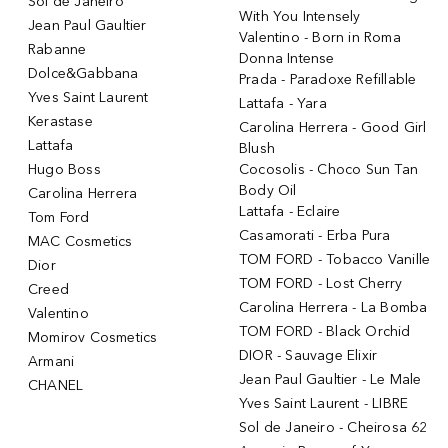
Sol de Janeiro
With You Intensely
Jean Paul Gaultier
Valentino - Born in Roma
Rabanne
Donna Intense
Dolce&Gabbana
Prada - Paradoxe Refillable
Yves Saint Laurent
Lattafa - Yara
Kerastase
Carolina Herrera - Good Girl
Lattafa
Blush
Hugo Boss
Cocosolis - Choco Sun Tan
Body Oil
Carolina Herrera
Lattafa - Eclaire
Tom Ford
Casamorati - Erba Pura
MAC Cosmetics
TOM FORD - Tobacco Vanille
Dior
TOM FORD - Lost Cherry
Creed
Carolina Herrera - La Bomba
Valentino
TOM FORD - Black Orchid
Momirov Cosmetics
DIOR - Sauvage Elixir
Armani
Jean Paul Gaultier - Le Male
CHANEL
Yves Saint Laurent - LIBRE
Sol de Janeiro - Cheirosa 62