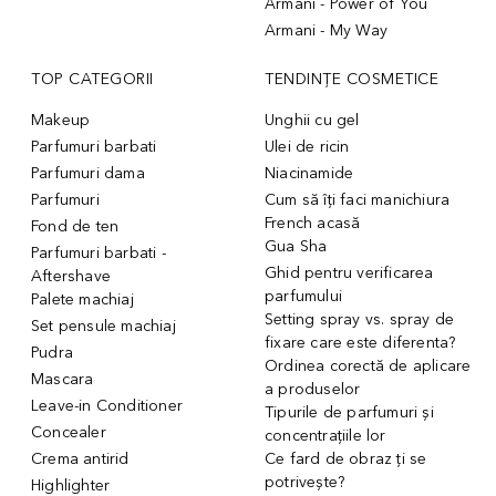
Armani - Power of You
Armani - My Way
TOP CATEGORII
TENDINȚE COSMETICE
Makeup
Unghii cu gel
Parfumuri barbati
Ulei de ricin
Parfumuri dama
Niacinamide
Parfumuri
Cum să îți faci manichiura
French acasă
Fond de ten
Gua Sha
Parfumuri barbati -
Ghid pentru verificarea
Aftershave
parfumului
Palete machiaj
Setting spray vs. spray de
Set pensule machiaj
fixare care este diferenta?
Pudra
Ordinea corectă de aplicare
Mascara
a produselor
Leave-in Conditioner
Tipurile de parfumuri și
Concealer
concentrațiile lor
Crema antirid
Ce fard de obraz ți se
potrivește?
Highlighter