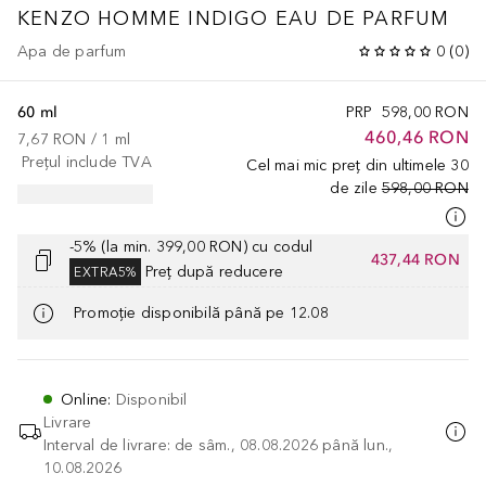
KENZO HOMME
INDIGO EAU DE PARFUM
Apa de parfum
0
(
0
)
60 ml
PRP
598,00 RON
460,46 RON
7,67 RON
 / 
1
ml
Prețul include TVA
Cel mai mic preț din ultimele 30
de zile
598,00 RON
-5% (la min. 399,00 RON) cu codul
437,44 RON
Preț după reducere
EXTRA5%
Promoție disponibilă până pe 12.08
Online
:
Disponibil
Livrare
Interval de livrare: de sâm., 08.08.2026 până lun.,
10.08.2026