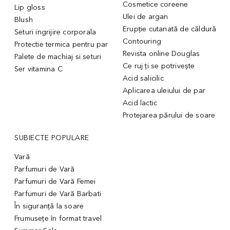
Cosmetice coreene
Lip gloss
Ulei de argan
Blush
Erupție cutanată de căldură
Seturi ingrijire corporala
Contouring
Protectie termica pentru par
Revista online Douglas
Palete de machiaj si seturi
Ce ruj ți se potrivește
Ser vitamina C
Acid salicilic
Aplicarea uleiului de par
Acid lactic
Protejarea părului de soare
SUBIECTE POPULARE
Vară
Parfumuri de Vară
Parfumuri de Vară Femei
Parfumuri de Vară Barbati
În siguranță la soare
Frumusețe în format travel