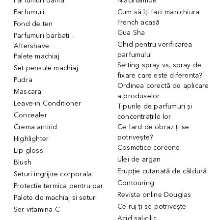
Parfumuri dama
Niacinamide
Parfumuri
Cum să îți faci manichiura
French acasă
Fond de ten
Gua Sha
Parfumuri barbati -
Ghid pentru verificarea
Aftershave
parfumului
Palete machiaj
Setting spray vs. spray de
Set pensule machiaj
fixare care este diferenta?
Pudra
Ordinea corectă de aplicare
Mascara
a produselor
Leave-in Conditioner
Tipurile de parfumuri și
Concealer
concentrațiile lor
Crema antirid
Ce fard de obraz ți se
potrivește?
Highlighter
Cosmetice coreene
Lip gloss
Ulei de argan
Blush
Erupție cutanată de căldură
Seturi ingrijire corporala
Contouring
Protectie termica pentru par
Revista online Douglas
Palete de machiaj si seturi
Ce ruj ți se potrivește
Ser vitamina C
Acid salicilic