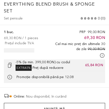
EVERYTHING BLEND BRUSH & SPONGE
SET
Set pensule
0
(
0
)
1 buc.
PRP
99,00 RON
69,30 RON
69,30 RON
 / 
1
pieces
Prețul include TVA
Cel mai mic preț din ultimele 30
de zile
99,00 RON
-5% (la min. 399,00 RON) cu codul
65,84 RON
Preț după reducere
EXTRA5%
Promoție disponibilă până pe 12.08
Online
:
Nou disponibil, în curând
ANUNȚĂ-MĂ