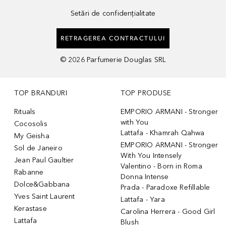
Setări de confidențialitate
RETRAGEREA CONTRACTULUI
©
2026
Parfumerie Douglas SRL
TOP BRANDURI
TOP PRODUSE
Rituals
EMPORIO ARMANI - Stronger
with You
Cocosolis
Lattafa - Khamrah Qahwa
My Geisha
EMPORIO ARMANI - Stronger
Sol de Janeiro
With You Intensely
Jean Paul Gaultier
Valentino - Born in Roma
Rabanne
Donna Intense
Dolce&Gabbana
Prada - Paradoxe Refillable
Yves Saint Laurent
Lattafa - Yara
Kerastase
Carolina Herrera - Good Girl
Lattafa
Blush