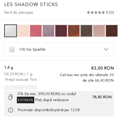
LES SHADOW STICKS
Fard de pleoape
0
(
0
)
100 Ice Sparkle
1.4 g
83,00 RON
59,29 RON
 / 
1
g
Cel mai mic preț din ultimele 30
Prețul include TVA
de zile
66,40 RON
-5% (la min. 399,00 RON) cu codul
78,85 RON
Preț după reducere
EXTRA5%
Promoție disponibilă până pe 12.08