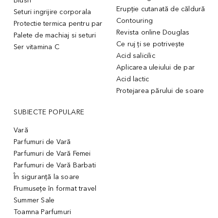
Blush
Erupție cutanată de căldură
Seturi ingrijire corporala
Contouring
Protectie termica pentru par
Revista online Douglas
Palete de machiaj si seturi
Ce ruj ți se potrivește
Ser vitamina C
Acid salicilic
Aplicarea uleiului de par
Acid lactic
Protejarea părului de soare
SUBIECTE POPULARE
Vară
Parfumuri de Vară
Parfumuri de Vară Femei
Parfumuri de Vară Barbati
În siguranță la soare
Frumusețe în format travel
Summer Sale
Toamna Parfumuri