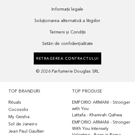
Informații legale
Soluționarea alternativă a litigiilor
Termeni și Condiții
Setări de confidențialitate
RETRAGEREA CONTRACTULUI
©
2026
Parfumerie Douglas SRL
TOP BRANDURI
TOP PRODUSE
Rituals
EMPORIO ARMANI - Stronger
with You
Cocosolis
Lattafa - Khamrah Qahwa
My Geisha
EMPORIO ARMANI - Stronger
Sol de Janeiro
With You Intensely
Jean Paul Gaultier
Valentino - Born in Roma