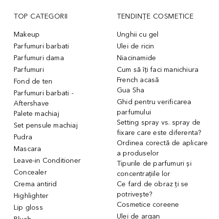
TOP CATEGORII
TENDINȚE COSMETICE
Makeup
Unghii cu gel
Parfumuri barbati
Ulei de ricin
Parfumuri dama
Niacinamide
Parfumuri
Cum să îți faci manichiura
French acasă
Fond de ten
Gua Sha
Parfumuri barbati -
Ghid pentru verificarea
Aftershave
parfumului
Palete machiaj
Setting spray vs. spray de
Set pensule machiaj
fixare care este diferenta?
Pudra
Ordinea corectă de aplicare
Mascara
a produselor
Leave-in Conditioner
Tipurile de parfumuri și
Concealer
concentrațiile lor
Crema antirid
Ce fard de obraz ți se
potrivește?
Highlighter
Cosmetice coreene
Lip gloss
Ulei de argan