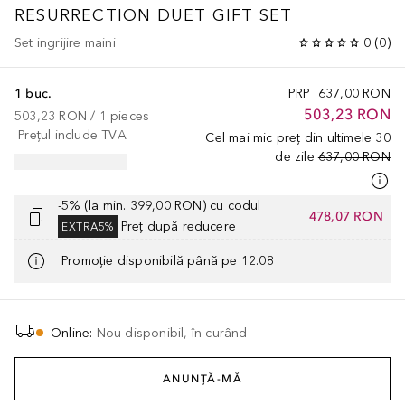
RESURRECTION DUET GIFT SET
Set ingrijire maini
0
(
0
)
1 buc.
PRP
637,00 RON
503,23 RON
503,23 RON
 / 
1
pieces
Prețul include TVA
Cel mai mic preț din ultimele 30
de zile
637,00 RON
-5% (la min. 399,00 RON) cu codul
478,07 RON
Preț după reducere
EXTRA5%
Promoție disponibilă până pe 12.08
Online
:
Nou disponibil, în curând
ANUNȚĂ-MĂ