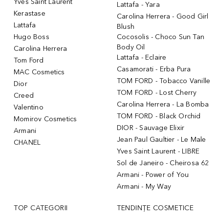
Yves Saint Laurent
Lattafa - Yara
Kerastase
Carolina Herrera - Good Girl
Lattafa
Blush
Hugo Boss
Cocosolis - Choco Sun Tan
Body Oil
Carolina Herrera
Lattafa - Eclaire
Tom Ford
Casamorati - Erba Pura
MAC Cosmetics
TOM FORD - Tobacco Vanille
Dior
TOM FORD - Lost Cherry
Creed
Carolina Herrera - La Bomba
Valentino
TOM FORD - Black Orchid
Momirov Cosmetics
DIOR - Sauvage Elixir
Armani
Jean Paul Gaultier - Le Male
CHANEL
Yves Saint Laurent - LIBRE
Sol de Janeiro - Cheirosa 62
Armani - Power of You
Armani - My Way
TOP CATEGORII
TENDINȚE COSMETICE