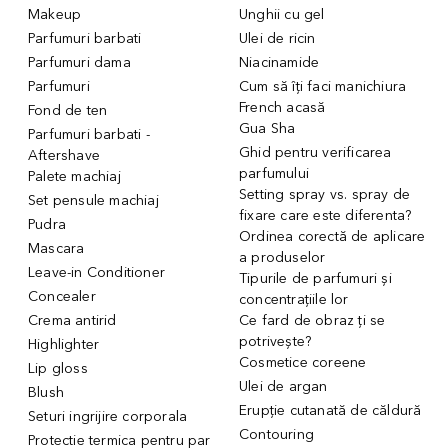
Makeup
Unghii cu gel
Parfumuri barbati
Ulei de ricin
Parfumuri dama
Niacinamide
Parfumuri
Cum să îți faci manichiura
French acasă
Fond de ten
Gua Sha
Parfumuri barbati -
Ghid pentru verificarea
Aftershave
parfumului
Palete machiaj
Setting spray vs. spray de
Set pensule machiaj
fixare care este diferenta?
Pudra
Ordinea corectă de aplicare
Mascara
a produselor
Leave-in Conditioner
Tipurile de parfumuri și
Concealer
concentrațiile lor
Crema antirid
Ce fard de obraz ți se
potrivește?
Highlighter
Cosmetice coreene
Lip gloss
Ulei de argan
Blush
Erupție cutanată de căldură
Seturi ingrijire corporala
Contouring
Protectie termica pentru par