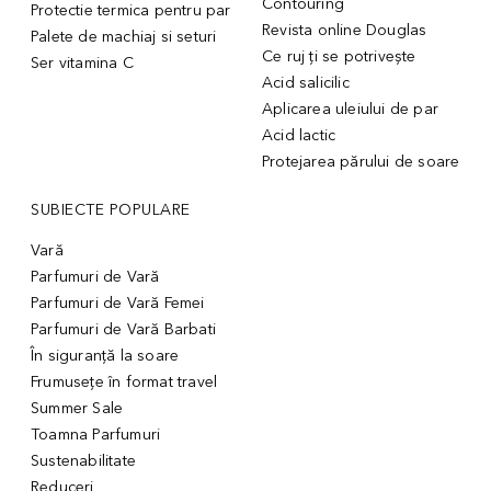
Contouring
Protectie termica pentru par
Revista online Douglas
Palete de machiaj si seturi
Ce ruj ți se potrivește
Ser vitamina C
Acid salicilic
Aplicarea uleiului de par
Acid lactic
Protejarea părului de soare
SUBIECTE POPULARE
Vară
Parfumuri de Vară
Parfumuri de Vară Femei
Parfumuri de Vară Barbati
În siguranță la soare
Frumusețe în format travel
Summer Sale
Toamna Parfumuri
Sustenabilitate
Reduceri