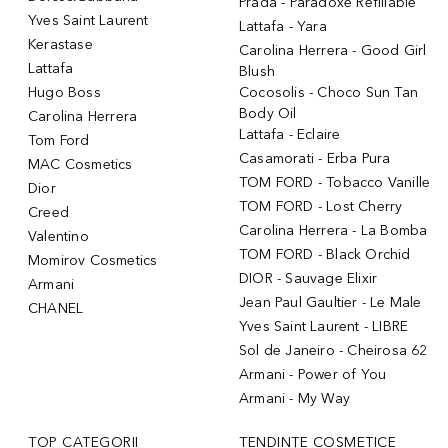
Prada - Paradoxe Refillable
Yves Saint Laurent
Lattafa - Yara
Kerastase
Carolina Herrera - Good Girl
Lattafa
Blush
Hugo Boss
Cocosolis - Choco Sun Tan
Body Oil
Carolina Herrera
Lattafa - Eclaire
Tom Ford
Casamorati - Erba Pura
MAC Cosmetics
TOM FORD - Tobacco Vanille
Dior
TOM FORD - Lost Cherry
Creed
Carolina Herrera - La Bomba
Valentino
TOM FORD - Black Orchid
Momirov Cosmetics
DIOR - Sauvage Elixir
Armani
Jean Paul Gaultier - Le Male
CHANEL
Yves Saint Laurent - LIBRE
Sol de Janeiro - Cheirosa 62
Armani - Power of You
Armani - My Way
TOP CATEGORII
TENDINȚE COSMETICE