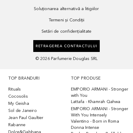
Soluționarea alternativă a litigiilor
Termeni și Condiții
Setări de confidențialitate
RETRAGEREA CONTRACTULUI
©
2026
Parfumerie Douglas SRL
TOP BRANDURI
TOP PRODUSE
Rituals
EMPORIO ARMANI - Stronger
with You
Cocosolis
Lattafa - Khamrah Qahwa
My Geisha
EMPORIO ARMANI - Stronger
Sol de Janeiro
With You Intensely
Jean Paul Gaultier
Valentino - Born in Roma
Rabanne
Donna Intense
Dolce&Gabbana