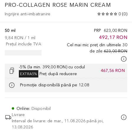
PRO-COLLAGEN ROSE MARIN CREAM
Ingrijire anti-imbatranire
0
(
0
)
50 ml
PRP
623,00 RON
492,17 RON
9,84 RON
 / 
1
ml
Prețul include TVA
Cel mai mic preț din ultimele 30
de zile
623,00 RON
-5% (la min. 399,00 RON) cu codul
467,56 RON
Preț după reducere
EXTRA5%
Promoție disponibilă până pe 12.08
Online
:
Disponibil
Livrare
Interval de livrare: de mar., 11.08.2026 până joi,
13.08.2026