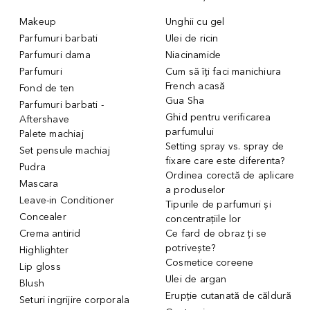
Makeup
Unghii cu gel
Parfumuri barbati
Ulei de ricin
Parfumuri dama
Niacinamide
Parfumuri
Cum să îți faci manichiura
French acasă
Fond de ten
Gua Sha
Parfumuri barbati -
Ghid pentru verificarea
Aftershave
parfumului
Palete machiaj
Setting spray vs. spray de
Set pensule machiaj
fixare care este diferenta?
Pudra
Ordinea corectă de aplicare
Mascara
a produselor
Leave-in Conditioner
Tipurile de parfumuri și
Concealer
concentrațiile lor
Crema antirid
Ce fard de obraz ți se
potrivește?
Highlighter
Cosmetice coreene
Lip gloss
Ulei de argan
Blush
Erupție cutanată de căldură
Seturi ingrijire corporala