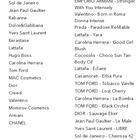
EMPORIO ARMANI - Stronger
Sol de Janeiro
With You Intensely
Jean Paul Gaultier
Valentino - Born in Roma
Rabanne
Donna Intense
Dolce&Gabbana
Prada - Paradoxe Refillable
Yves Saint Laurent
Lattafa - Yara
Kerastase
Carolina Herrera - Good Girl
Lattafa
Blush
Hugo Boss
Cocosolis - Choco Sun Tan
Body Oil
Carolina Herrera
Lattafa - Eclaire
Tom Ford
Casamorati - Erba Pura
MAC Cosmetics
TOM FORD - Tobacco Vanille
Dior
TOM FORD - Lost Cherry
Creed
Carolina Herrera - La Bomba
Valentino
TOM FORD - Black Orchid
Momirov Cosmetics
DIOR - Sauvage Elixir
Armani
Jean Paul Gaultier - Le Male
CHANEL
Yves Saint Laurent - LIBRE
Sol de Janeiro - Cheirosa 62