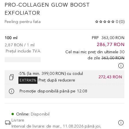
PRO-COLLAGEN GLOW BOOST
EXFOLIATOR
Peeling pentru fata
0
(
0
)
100 ml
PRP
363,00 RON
286,77 RON
2,87 RON
 / 
1
ml
Prețul include TVA
Cel mai mic preț din ultimele 30
de zile
363,00 RON
-5% (la min. 399,00 RON) cu codul
272,43 RON
Preț după reducere
EXTRA5%
Promoție disponibilă până pe 12.08
Online
:
Disponibil
Livrare
Interval de livrare: de mar., 11.08.2026 până joi,