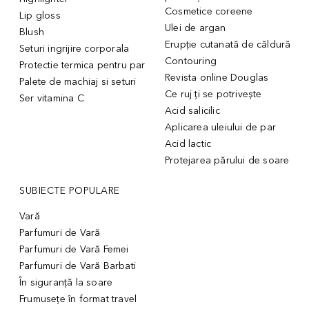
Cosmetice coreene
Lip gloss
Ulei de argan
Blush
Erupție cutanată de căldură
Seturi ingrijire corporala
Contouring
Protectie termica pentru par
Revista online Douglas
Palete de machiaj si seturi
Ce ruj ți se potrivește
Ser vitamina C
Acid salicilic
Aplicarea uleiului de par
Acid lactic
Protejarea părului de soare
SUBIECTE POPULARE
Vară
Parfumuri de Vară
Parfumuri de Vară Femei
Parfumuri de Vară Barbati
În siguranță la soare
Frumusețe în format travel