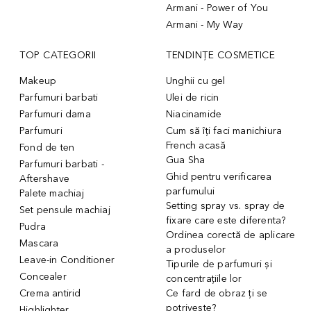
Armani - Power of You
Armani - My Way
TOP CATEGORII
TENDINȚE COSMETICE
Makeup
Unghii cu gel
Parfumuri barbati
Ulei de ricin
Parfumuri dama
Niacinamide
Parfumuri
Cum să îți faci manichiura
French acasă
Fond de ten
Gua Sha
Parfumuri barbati -
Ghid pentru verificarea
Aftershave
parfumului
Palete machiaj
Setting spray vs. spray de
Set pensule machiaj
fixare care este diferenta?
Pudra
Ordinea corectă de aplicare
Mascara
a produselor
Leave-in Conditioner
Tipurile de parfumuri și
Concealer
concentrațiile lor
Crema antirid
Ce fard de obraz ți se
potrivește?
Highlighter