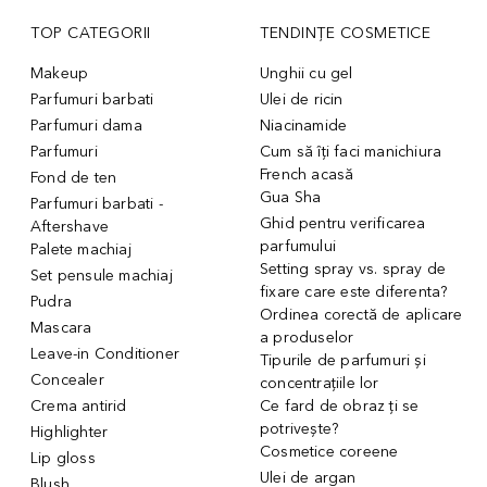
TOP CATEGORII
TENDINȚE COSMETICE
Makeup
Unghii cu gel
Parfumuri barbati
Ulei de ricin
Parfumuri dama
Niacinamide
Parfumuri
Cum să îți faci manichiura
French acasă
Fond de ten
Gua Sha
Parfumuri barbati -
Ghid pentru verificarea
Aftershave
parfumului
Palete machiaj
Setting spray vs. spray de
Set pensule machiaj
fixare care este diferenta?
Pudra
Ordinea corectă de aplicare
Mascara
a produselor
Leave-in Conditioner
Tipurile de parfumuri și
Concealer
concentrațiile lor
Crema antirid
Ce fard de obraz ți se
potrivește?
Highlighter
Cosmetice coreene
Lip gloss
Ulei de argan
Blush