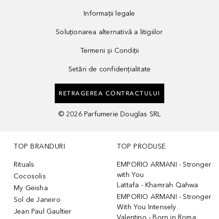
Informații legale
Soluționarea alternativă a litigiilor
Termeni și Condiții
Setări de confidențialitate
RETRAGEREA CONTRACTULUI
©
2026
Parfumerie Douglas SRL
TOP BRANDURI
TOP PRODUSE
Rituals
EMPORIO ARMANI - Stronger
with You
Cocosolis
Lattafa - Khamrah Qahwa
My Geisha
EMPORIO ARMANI - Stronger
Sol de Janeiro
With You Intensely
Jean Paul Gaultier
Valentino - Born in Roma