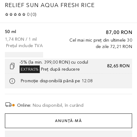
RELIEF SUN AQUA FRESH RICE
0
(
0
)
50 ml
87,00 RON
1,74 RON
 / 
1
ml
Cel mai mic preț din ultimele 30
Prețul include TVA
de zile
72,21 RON
-5% (la min. 399,00 RON) cu codul
82,65 RON
Preț după reducere
EXTRA5%
Promoție disponibilă până pe 12.08
Online
:
Nou disponibil, în curând
ANUNȚĂ-MĂ