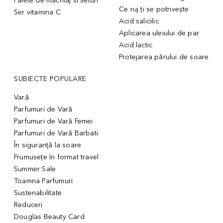
Palete de machiaj si seturi
Ce ruj ți se potrivește
Ser vitamina C
Acid salicilic
Aplicarea uleiului de par
Acid lactic
Protejarea părului de soare
SUBIECTE POPULARE
Vară
Parfumuri de Vară
Parfumuri de Vară Femei
Parfumuri de Vară Barbati
În siguranță la soare
Frumusețe în format travel
Summer Sale
Toamna Parfumuri
Sustenabilitate
Reduceri
Douglas Beauty Card