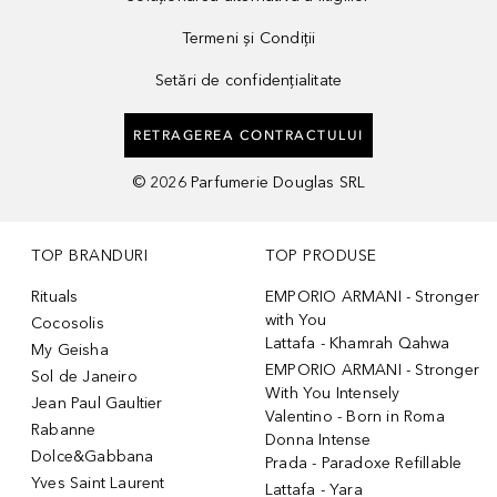
Termeni și Condiții
Setări de confidențialitate
RETRAGEREA CONTRACTULUI
©
2026
Parfumerie Douglas SRL
TOP BRANDURI
TOP PRODUSE
Rituals
EMPORIO ARMANI - Stronger
with You
Cocosolis
Lattafa - Khamrah Qahwa
My Geisha
EMPORIO ARMANI - Stronger
Sol de Janeiro
With You Intensely
Jean Paul Gaultier
Valentino - Born in Roma
Rabanne
Donna Intense
Dolce&Gabbana
Prada - Paradoxe Refillable
Yves Saint Laurent
Lattafa - Yara