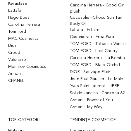
Kerastase
Carolina Herrera - Good Girl
Lattafa
Blush
Hugo Boss
Cocosolis - Choco Sun Tan
Body Oil
Carolina Herrera
Lattafa - Eclaire
Tom Ford
Casamorati - Erba Pura
MAC Cosmetics
TOM FORD - Tobacco Vanille
Dior
TOM FORD - Lost Cherry
Creed
Carolina Herrera - La Bomba
Valentino
TOM FORD - Black Orchid
Momirov Cosmetics
DIOR - Sauvage Elixir
Armani
Jean Paul Gaultier - Le Male
CHANEL
Yves Saint Laurent - LIBRE
Sol de Janeiro - Cheirosa 62
Armani - Power of You
Armani - My Way
TOP CATEGORII
TENDINȚE COSMETICE
Makeup
Unghii cu gel