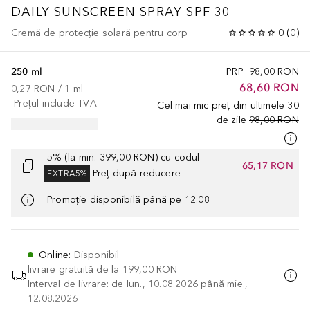
DAILY SUNSCREEN SPRAY SPF 30
Cremă de protecție solară pentru corp
0
(
0
)
250 ml
PRP
98,00 RON
68,60 RON
0,27 RON
 / 
1
ml
Prețul include TVA
Cel mai mic preț din ultimele 30
de zile
98,00 RON
-5% (la min. 399,00 RON) cu codul
65,17 RON
Preț după reducere
EXTRA5%
Promoție disponibilă până pe 12.08
Online
:
Disponibil
livrare gratuită de la
199,00 RON
Interval de livrare: de lun., 10.08.2026 până mie.,
12.08.2026