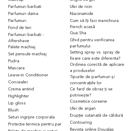
Parfumuri barbati
Ulei de ricin
Parfumuri dama
Niacinamide
Parfumuri
Cum să îți faci manichiura
French acasă
Fond de ten
Gua Sha
Parfumuri barbati -
Ghid pentru verificarea
Aftershave
parfumului
Palete machiaj
Setting spray vs. spray de
Set pensule machiaj
fixare care este diferenta?
Pudra
Ordinea corectă de aplicare
Mascara
a produselor
Leave-in Conditioner
Tipurile de parfumuri și
Concealer
concentrațiile lor
Crema antirid
Ce fard de obraz ți se
potrivește?
Highlighter
Cosmetice coreene
Lip gloss
Ulei de argan
Blush
Erupție cutanată de căldură
Seturi ingrijire corporala
Contouring
Protectie termica pentru par
Revista online Douglas