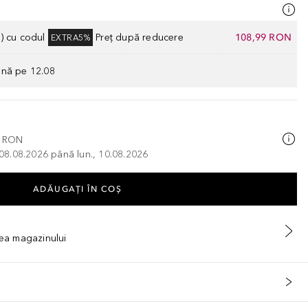
) cu codul
Preț după reducere
108,99 RON
EXTRA5%
ână pe 12.08
0 RON
, 08.08.2026 până lun., 10.08.2026
ADĂUGAȚI ÎN COŞ
tea magazinului