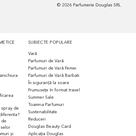
©
2026
Parfumerie Douglas SRL
METICE
SUBIECTE POPULARE
Vară
Parfumuri de Vară
Parfumuri de Vară Femei
manichiura
Parfumuri de Vară Barbati
În siguranță la soare
Frumusețe în format travel
ficarea
Summer Sale
Toamna Parfumuri
. spray de
Sustenabilitate
 diferenta?
Reduceri
 de
Douglas Beauty Card
uselor
muri și
Aplicația Douglas