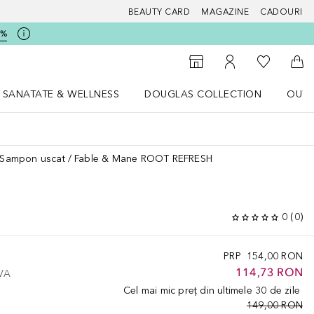
BEAUTY CARD
MAGAZINE
CADOURI
5%
 Douglas
Către List
Către Găsire magazin
Către Contul meu
Căt
SANATATE & WELLNESS
DOUGLAS COLLECTION
OUTL
u Lifestyle
Deschidere meniu SANATATE & WELLNESS
Deschidere meniu Douglas Collectio
Sampon uscat
Fable & Mane ROOT REFRESH
0
(
0
)
PRP
154,00 RON
114,73 RON
TVA
Cel mai mic preț din ultimele 30 de zile
149,00 RON