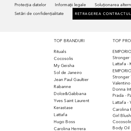
Protecția datelor
Informații legale
Soluționarea alterna
Setări de confidențialitate
RETRAGEREA CONTRACTUL
TOP BRANDURI
TOP PR
Rituals
EMPORIO
Stronger 
Cocosolis
Lattafa 
My Geisha
EMPORIO
Sol de Janeiro
Stronger 
Jean Paul Gaultier
Valentino
Rabanne
Donna In
Dolce&Gabbana
Prada - P
Yves Saint Laurent
Lattafa -
Kerastase
Carolina
Lattafa
Girl Blus
Hugo Boss
Cocosoli
Body Oil
Carolina Herrera