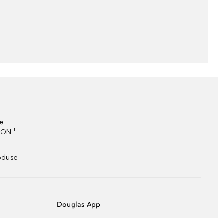
te
RON ¹
oduse.
Douglas App