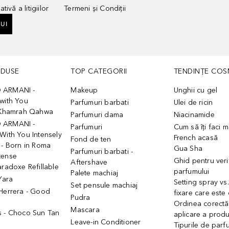
tivă a litigiilor
Termeni și Condiții
UI
ODUSE
TOP CATEGORII
TENDINȚE COS
 ARMANI -
Makeup
Unghii cu gel
with You
Parfumuri barbati
Ulei de ricin
- Khamrah Qahwa
Parfumuri dama
Niacinamide
 ARMANI -
Parfumuri
Cum să îți faci 
With You Intensely
French acasă
Fond de ten
 - Born in Roma
Gua Sha
Parfumuri barbati -
tense
Ghid pentru veri
Aftershave
aradoxe Refillable
parfumului
Palete machiaj
 Yara
Setting spray vs
Set pensule machiaj
 Herrera - Good
fixare care este
Pudra
h
Ordinea corectă
Mascara
s - Choco Sun Tan
aplicare a prod
Leave-in Conditioner
Tipurile de parfu