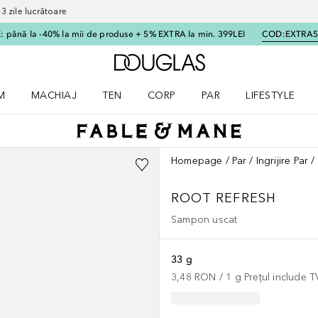
 zile lucrătoare
 până la -40% la mii de produse + 5% EXTRA la min. 399LEI
COD:
EXTRA
Către pagina principală
M
MACHIAJ
TEN
CORP
PAR
LIFESTYLE
dere meniu Parfum
Deschidere meniu Machiaj
Deschidere meniu Ten
Deschidere meniu Corp
Deschidere meniu Par
Deschidere meni
Homepage
Par
Ingrijire Par
ROOT REFRESH
Sampon uscat
33 g
3,48 RON
 / 
1
g
Prețul include 