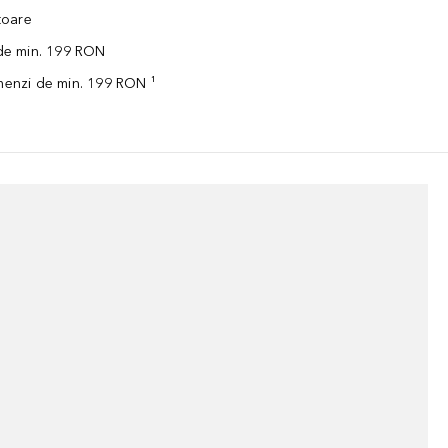
ătoare
 de min. 199 RON
omenzi de min. 199 RON ¹