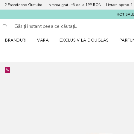
2 Eșantioane Gratuite¹ Livrarea gratuită de la 199 RON Livrare aprox. 1–3
HOT SALE:
Înapoi
Executați căutarea
BRANDURI
VARA
EXCLUSIV LA DOUGLAS
PARFU
Deschidere meniu BRANDURI
Deschidere meniu VARA
Deschi
%