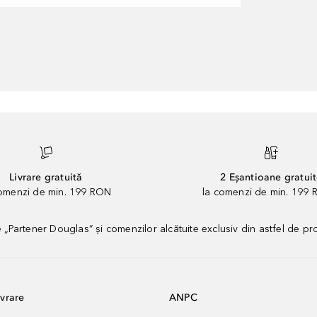
Livrare gratuită
2 Eșantioane gratui
comenzi de min. 199 RON
la comenzi de min. 199 
artener Douglas” și comenzilor alcătuite exclusiv din astfel de pr
vrare
ANPC