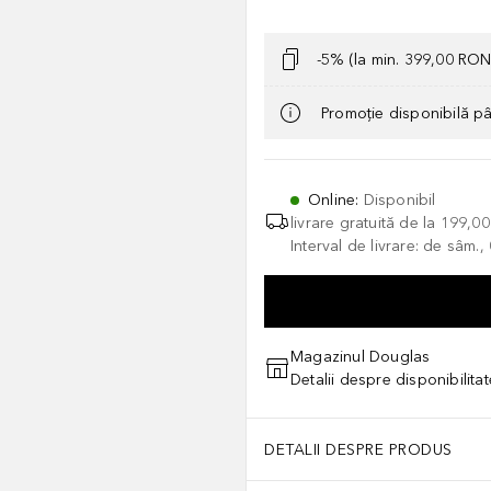
-5% (la min. 399,00 RON
Promoție disponibilă p
Online
:
Disponibil
livrare gratuită de la
199,0
Interval de livrare: de sâm.
Magazinul Douglas
Detalii despre disponibilita
DETALII DESPRE PRODUS