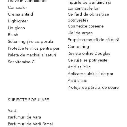
Leave-in Conditioner
Tipurile de parfumuri și
Concealer
concentrațiile lor
Crema antirid
Ce fard de obraz ți se
potrivește?
Highlighter
Cosmetice coreene
Lip gloss
Ulei de argan
Blush
Erupție cutanată de căldură
Seturi ingrijire corporala
Contouring
Protectie termica pentru par
Revista online Douglas
Palete de machiaj si seturi
Ce ruj ți se potrivește
Ser vitamina C
Acid salicilic
Aplicarea uleiului de par
Acid lactic
Protejarea părului de soare
SUBIECTE POPULARE
Vară
Parfumuri de Vară
Parfumuri de Vară Femei