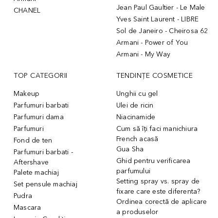
Jean Paul Gaultier - Le Male
CHANEL
Yves Saint Laurent - LIBRE
Sol de Janeiro - Cheirosa 62
Armani - Power of You
Armani - My Way
TOP CATEGORII
TENDINȚE COSMETICE
Makeup
Unghii cu gel
Parfumuri barbati
Ulei de ricin
Parfumuri dama
Niacinamide
Parfumuri
Cum să îți faci manichiura
French acasă
Fond de ten
Gua Sha
Parfumuri barbati -
Ghid pentru verificarea
Aftershave
parfumului
Palete machiaj
Setting spray vs. spray de
Set pensule machiaj
fixare care este diferenta?
Pudra
Ordinea corectă de aplicare
Mascara
a produselor