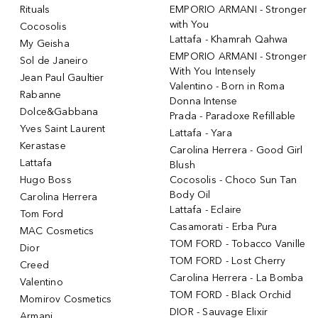
Rituals
EMPORIO ARMANI - Stronger
with You
Cocosolis
Lattafa - Khamrah Qahwa
My Geisha
EMPORIO ARMANI - Stronger
Sol de Janeiro
With You Intensely
Jean Paul Gaultier
Valentino - Born in Roma
Rabanne
Donna Intense
Dolce&Gabbana
Prada - Paradoxe Refillable
Yves Saint Laurent
Lattafa - Yara
Kerastase
Carolina Herrera - Good Girl
Lattafa
Blush
Hugo Boss
Cocosolis - Choco Sun Tan
Body Oil
Carolina Herrera
Lattafa - Eclaire
Tom Ford
Casamorati - Erba Pura
MAC Cosmetics
TOM FORD - Tobacco Vanille
Dior
TOM FORD - Lost Cherry
Creed
Carolina Herrera - La Bomba
Valentino
TOM FORD - Black Orchid
Momirov Cosmetics
DIOR - Sauvage Elixir
Armani