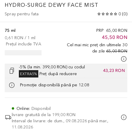
HYDRO-SURGE DEWY FACE MIST
Spray pentru fata
0
(
0
)
75 ml
PRP
65,00 RON
45,50 RON
0,61 RON
 / 
1
ml
Prețul include TVA
Cel mai mic preț din ultimele 30
de zile
65,00 RON
-5% (la min. 399,00 RON) cu codul
43,23 RON
Preț după reducere
EXTRA5%
Promoție disponibilă până pe 12.08
Online
:
Disponibil
livrare gratuită de la
199,00 RON
Interval de livrare: de dum., 09.08.2026 până mar.,
11.08.2026