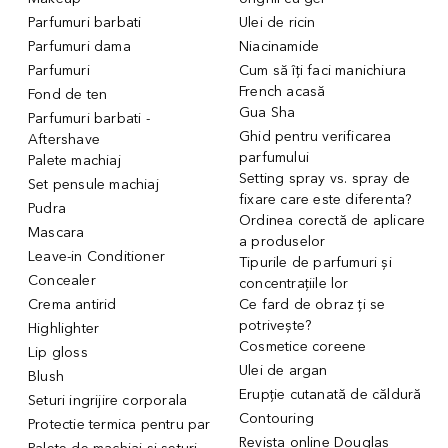
Parfumuri barbati
Ulei de ricin
Parfumuri dama
Niacinamide
Parfumuri
Cum să îți faci manichiura
French acasă
Fond de ten
Gua Sha
Parfumuri barbati -
Ghid pentru verificarea
Aftershave
parfumului
Palete machiaj
Setting spray vs. spray de
Set pensule machiaj
fixare care este diferenta?
Pudra
Ordinea corectă de aplicare
Mascara
a produselor
Leave-in Conditioner
Tipurile de parfumuri și
Concealer
concentrațiile lor
Crema antirid
Ce fard de obraz ți se
potrivește?
Highlighter
Cosmetice coreene
Lip gloss
Ulei de argan
Blush
Erupție cutanată de căldură
Seturi ingrijire corporala
Contouring
Protectie termica pentru par
Revista online Douglas