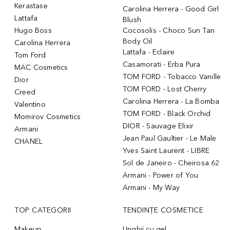
Kerastase
Carolina Herrera - Good Girl
Lattafa
Blush
Hugo Boss
Cocosolis - Choco Sun Tan
Body Oil
Carolina Herrera
Lattafa - Eclaire
Tom Ford
Casamorati - Erba Pura
MAC Cosmetics
TOM FORD - Tobacco Vanille
Dior
TOM FORD - Lost Cherry
Creed
Carolina Herrera - La Bomba
Valentino
TOM FORD - Black Orchid
Momirov Cosmetics
DIOR - Sauvage Elixir
Armani
Jean Paul Gaultier - Le Male
CHANEL
Yves Saint Laurent - LIBRE
Sol de Janeiro - Cheirosa 62
Armani - Power of You
Armani - My Way
TOP CATEGORII
TENDINȚE COSMETICE
Makeup
Unghii cu gel