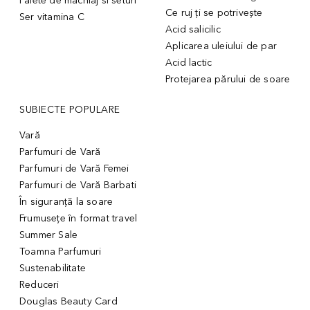
Palete de machiaj si seturi
Ce ruj ți se potrivește
Ser vitamina C
Acid salicilic
Aplicarea uleiului de par
Acid lactic
Protejarea părului de soare
SUBIECTE POPULARE
Vară
Parfumuri de Vară
Parfumuri de Vară Femei
Parfumuri de Vară Barbati
În siguranță la soare
Frumusețe în format travel
Summer Sale
Toamna Parfumuri
Sustenabilitate
Reduceri
Douglas Beauty Card