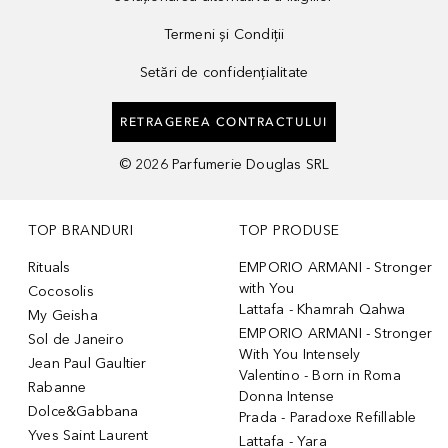
Termeni și Condiții
Setări de confidențialitate
RETRAGEREA CONTRACTULUI
©
2026
Parfumerie Douglas SRL
TOP BRANDURI
TOP PRODUSE
Rituals
EMPORIO ARMANI - Stronger
with You
Cocosolis
Lattafa - Khamrah Qahwa
My Geisha
EMPORIO ARMANI - Stronger
Sol de Janeiro
With You Intensely
Jean Paul Gaultier
Valentino - Born in Roma
Rabanne
Donna Intense
Dolce&Gabbana
Prada - Paradoxe Refillable
Yves Saint Laurent
Lattafa - Yara