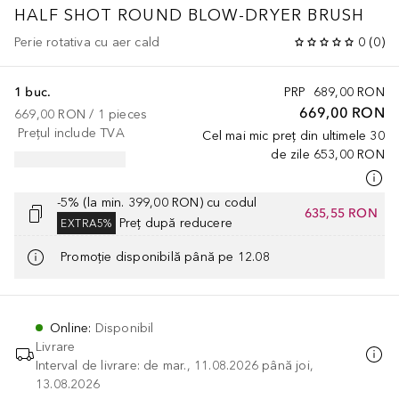
HALF SHOT ROUND BLOW-DRYER BRUSH
Perie rotativa cu aer cald
0
(
0
)
1 buc.
PRP
689,00 RON
669,00 RON
669,00 RON
 / 
1
pieces
Prețul include TVA
Cel mai mic preț din ultimele 30
de zile
653,00 RON
-5% (la min. 399,00 RON) cu codul
635,55 RON
Preț după reducere
EXTRA5%
Promoție disponibilă până pe 12.08
Online
:
Disponibil
Livrare
Interval de livrare: de mar., 11.08.2026 până joi,
13.08.2026