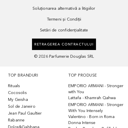
Soluționarea alternativă a litigiilor
Termeni și Condiții
Setări de confidențialitate
RETRAGEREA CONTRACTULUI
©
2026
Parfumerie Douglas SRL
TOP BRANDURI
TOP PRODUSE
Rituals
EMPORIO ARMANI - Stronger
with You
Cocosolis
Lattafa - Khamrah Qahwa
My Geisha
EMPORIO ARMANI - Stronger
Sol de Janeiro
With You Intensely
Jean Paul Gaultier
Valentino - Born in Roma
Rabanne
Donna Intense
Dolce&Gabbana