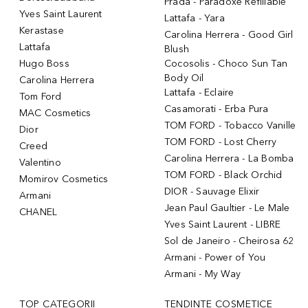
Prada - Paradoxe Refillable
Yves Saint Laurent
Lattafa - Yara
Kerastase
Carolina Herrera - Good Girl
Lattafa
Blush
Hugo Boss
Cocosolis - Choco Sun Tan
Body Oil
Carolina Herrera
Lattafa - Eclaire
Tom Ford
Casamorati - Erba Pura
MAC Cosmetics
TOM FORD - Tobacco Vanille
Dior
TOM FORD - Lost Cherry
Creed
Carolina Herrera - La Bomba
Valentino
TOM FORD - Black Orchid
Momirov Cosmetics
DIOR - Sauvage Elixir
Armani
Jean Paul Gaultier - Le Male
CHANEL
Yves Saint Laurent - LIBRE
Sol de Janeiro - Cheirosa 62
Armani - Power of You
Armani - My Way
TOP CATEGORII
TENDINȚE COSMETICE