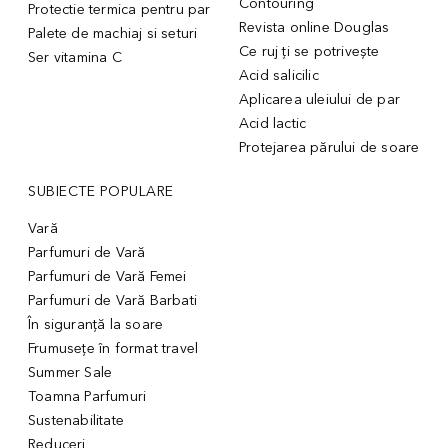
Contouring
Protectie termica pentru par
Revista online Douglas
Palete de machiaj si seturi
Ce ruj ți se potrivește
Ser vitamina C
Acid salicilic
Aplicarea uleiului de par
Acid lactic
Protejarea părului de soare
SUBIECTE POPULARE
Vară
Parfumuri de Vară
Parfumuri de Vară Femei
Parfumuri de Vară Barbati
În siguranță la soare
Frumusețe în format travel
Summer Sale
Toamna Parfumuri
Sustenabilitate
Reduceri