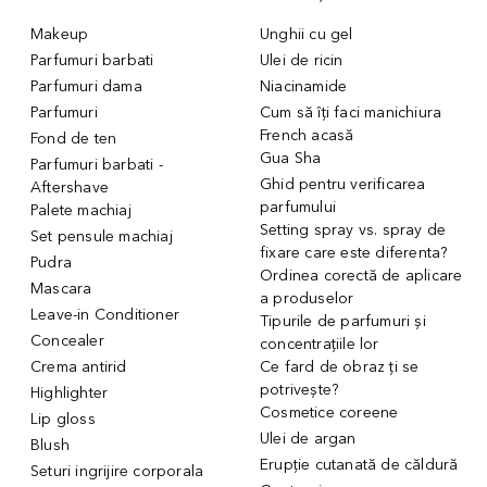
Makeup
Unghii cu gel
Parfumuri barbati
Ulei de ricin
Parfumuri dama
Niacinamide
Parfumuri
Cum să îți faci manichiura
French acasă
Fond de ten
Gua Sha
Parfumuri barbati -
Ghid pentru verificarea
Aftershave
parfumului
Palete machiaj
Setting spray vs. spray de
Set pensule machiaj
fixare care este diferenta?
Pudra
Ordinea corectă de aplicare
Mascara
a produselor
Leave-in Conditioner
Tipurile de parfumuri și
Concealer
concentrațiile lor
Crema antirid
Ce fard de obraz ți se
potrivește?
Highlighter
Cosmetice coreene
Lip gloss
Ulei de argan
Blush
Erupție cutanată de căldură
Seturi ingrijire corporala