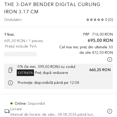
THE 3-DAY BENDER DIGITAL CURLING
IRON 3.17 CM
Ondulator
0
(
0
)
1 buc.
PRP
716,00 RON
695,00 RON
695,00 RON
 / 
1
pieces
Prețul include TVA
Cel mai mic preț din ultimele 30
de zile
472,50 RON
-5% (la min. 399,00 RON) cu codul
660,25 RON
Preț după reducere
EXTRA5%
Promoție disponibilă până pe 12.08
Online
:
Disponibil
Livrare
Interval de livrare: de sâm., 08.08.2026 până lun.,