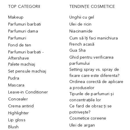
TOP CATEGORII
TENDINȚE COSMETICE
Makeup
Unghii cu gel
Parfumuri barbati
Ulei de ricin
Parfumuri dama
Niacinamide
Parfumuri
Cum să îți faci manichiura
French acasă
Fond de ten
Gua Sha
Parfumuri barbati -
Ghid pentru verificarea
Aftershave
parfumului
Palete machiaj
Setting spray vs. spray de
Set pensule machiaj
fixare care este diferenta?
Pudra
Ordinea corectă de aplicare
Mascara
a produselor
Leave-in Conditioner
Tipurile de parfumuri și
Concealer
concentrațiile lor
Crema antirid
Ce fard de obraz ți se
potrivește?
Highlighter
Cosmetice coreene
Lip gloss
Ulei de argan
Blush