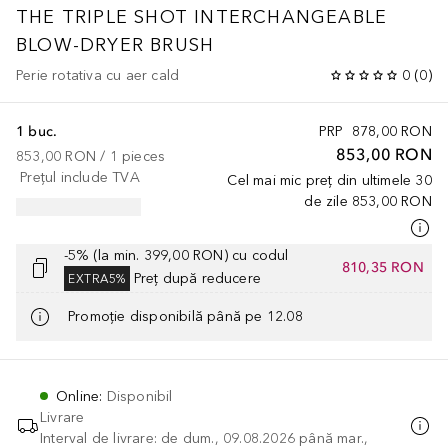
THE TRIPLE SHOT INTERCHANGEABLE
BLOW-DRYER BRUSH
Perie rotativa cu aer cald
0
(
0
)
1 buc.
PRP
878,00 RON
853,00 RON
853,00 RON
 / 
1
pieces
Prețul include TVA
Cel mai mic preț din ultimele 30
de zile
853,00 RON
-5% (la min. 399,00 RON) cu codul
810,35 RON
Preț după reducere
EXTRA5%
Promoție disponibilă până pe 12.08
Online
:
Disponibil
Livrare
Interval de livrare: de dum., 09.08.2026 până mar.,