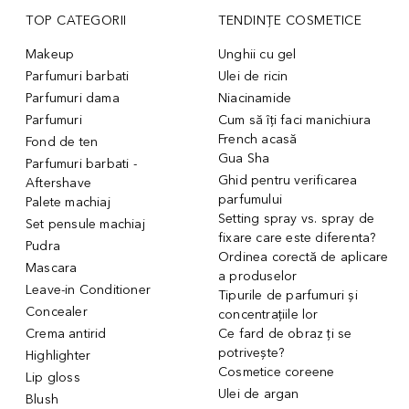
TOP CATEGORII
TENDINȚE COSMETICE
Makeup
Unghii cu gel
Parfumuri barbati
Ulei de ricin
Parfumuri dama
Niacinamide
Parfumuri
Cum să îți faci manichiura
French acasă
Fond de ten
Gua Sha
Parfumuri barbati -
Ghid pentru verificarea
Aftershave
parfumului
Palete machiaj
Setting spray vs. spray de
Set pensule machiaj
fixare care este diferenta?
Pudra
Ordinea corectă de aplicare
Mascara
a produselor
Leave-in Conditioner
Tipurile de parfumuri și
Concealer
concentrațiile lor
Crema antirid
Ce fard de obraz ți se
potrivește?
Highlighter
Cosmetice coreene
Lip gloss
Ulei de argan
Blush