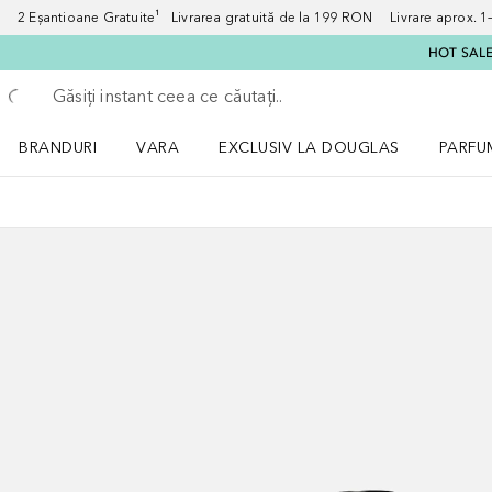
2 Eșantioane Gratuite¹ Livrarea gratuită de la 199 RON Livrare aprox. 1–3
HOT SALE:
Înapoi
Executați căutarea
BRANDURI
VARA
EXCLUSIV LA DOUGLAS
PARFU
Deschidere meniu BRANDURI
Deschidere meniu VARA
Deschi