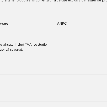
artener Douglas” și comenzilor alcătuite exclusiv din astfel de pr
vrare
ANPC
le afișate includ TVA.
costurile
aplică separat.