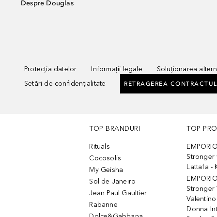
Despre Douglas
Protecția datelor
Informații legale
Soluționarea alterna
Setări de confidențialitate
RETRAGEREA CONTRACTUL
TOP BRANDURI
TOP PR
Rituals
EMPORIO
Stronger 
Cocosolis
Lattafa 
My Geisha
EMPORIO
Sol de Janeiro
Stronger 
Jean Paul Gaultier
Valentino
Rabanne
Donna In
Dolce&Gabbana