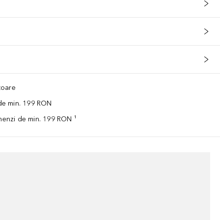
ătoare
 de min. 199 RON
omenzi de min. 199 RON ¹