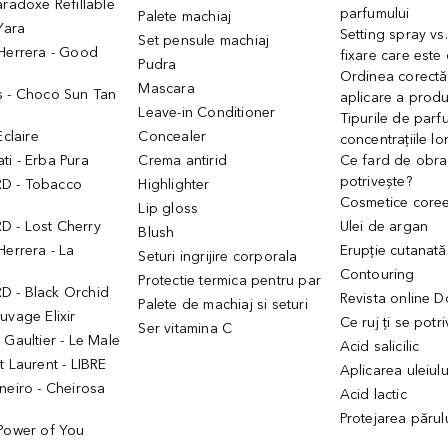
aradoxe Refillable
parfumului
Palete machiaj
 Yara
Setting spray vs
Set pensule machiaj
 Herrera - Good
fixare care este
Pudra
h
Ordinea corectă
Mascara
s - Choco Sun Tan
aplicare a prod
Leave-in Conditioner
Tipurile de parfu
Eclaire
Concealer
concentrațiile lo
i - Erba Pura
Crema antirid
Ce fard de obraz
potrivește?
D - Tobacco
Highlighter
Cosmetice core
Lip gloss
 - Lost Cherry
Ulei de argan
Blush
Herrera - La
Erupție cutanată
Seturi ingrijire corporala
Contouring
Protectie termica pentru par
 - Black Orchid
Revista online 
Palete de machiaj si seturi
uvage Elixir
Ce ruj ți se potr
Ser vitamina C
 Gaultier - Le Male
Acid salicilic
t Laurent - LIBRE
Aplicarea uleiul
neiro - Cheirosa
Acid lactic
Protejarea părul
 Power of You