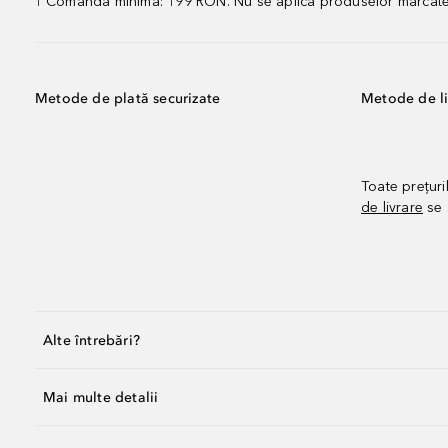
Comandă minimă: 199 RON. Nu se aplică produselor marcate „P
1
Metode de plată securizate
Metode de li
Toate prețuri
de livrare
se 
Alte întrebări?
Mai multe detalii