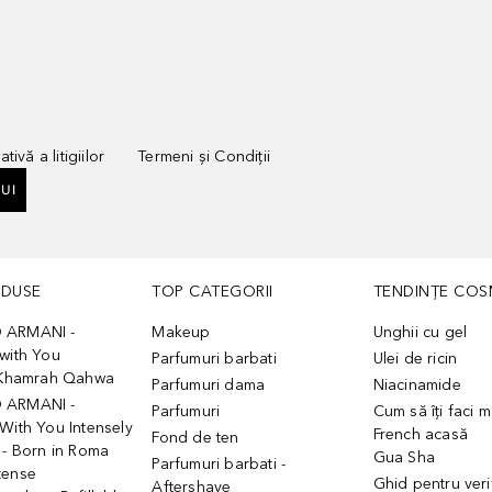
tivă a litigiilor
Termeni și Condiții
UI
ODUSE
TOP CATEGORII
TENDINȚE COS
 ARMANI -
Makeup
Unghii cu gel
with You
Parfumuri barbati
Ulei de ricin
- Khamrah Qahwa
Parfumuri dama
Niacinamide
 ARMANI -
Parfumuri
Cum să îți faci 
With You Intensely
French acasă
Fond de ten
 - Born in Roma
Gua Sha
Parfumuri barbati -
tense
Ghid pentru veri
Aftershave