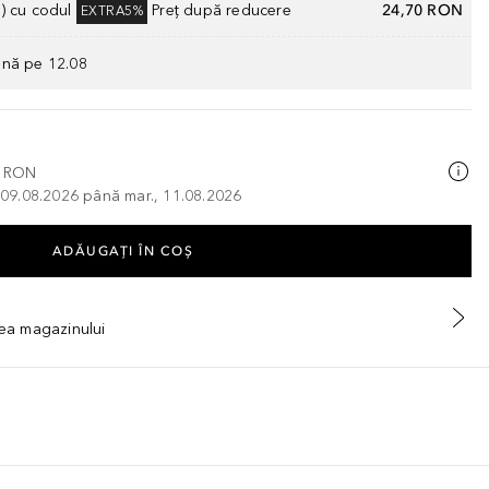
) cu codul
Preț după reducere
24,70 RON
EXTRA5%
ână pe 12.08
0 RON
, 09.08.2026 până mar., 11.08.2026
ADĂUGAȚI ÎN COŞ
tea magazinului