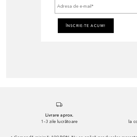
Adresa de e-mail
*
ÎNSCRIE-TE ACUM!
Livrare aprox.
1–3 zile lucrătoare
la 