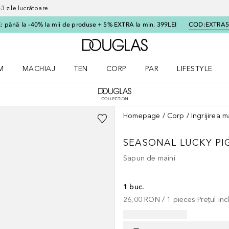
 zile lucrătoare
 până la -40% la mii de produse + 5% EXTRA la min. 399LEI
COD:
EXTRA
Către pagina principală
M
MACHIAJ
TEN
CORP
PAR
LIFESTYLE
dere meniu Parfum
Deschidere meniu Machiaj
Deschidere meniu Ten
Deschidere meniu Corp
Deschidere meniu Par
Deschidere meni
Homepage
Corp
Ingrijirea m
SEASONAL
LUCKY PI
Sapun de maini
1 buc.
26,00 RON
 / 
1
pieces
Prețul in