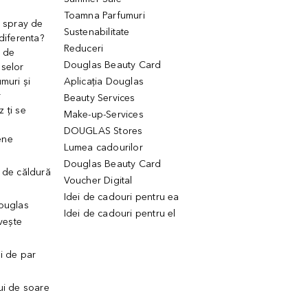
Toamna Parfumuri
. spray de
Sustenabilitate
 diferenta?
Reduceri
 de
Douglas Beauty Card
uselor
muri și
Aplicația Douglas
r
Beauty Services
 ți se
Make-up-Services
DOUGLAS Stores
ene
Lumea cadourilor
Douglas Beauty Card
 de căldură
Voucher Digital
Idei de cadouri pentru ea
Douglas
Idei de cadouri pentru el
ivește
ui de par
ui de soare