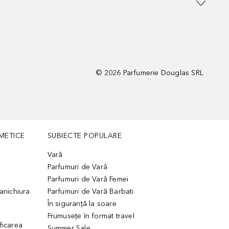
©
2026
Parfumerie Douglas SRL
METICE
SUBIECTE POPULARE
Vară
Parfumuri de Vară
Parfumuri de Vară Femei
manichiura
Parfumuri de Vară Barbati
În siguranță la soare
Frumusețe în format travel
ficarea
Summer Sale