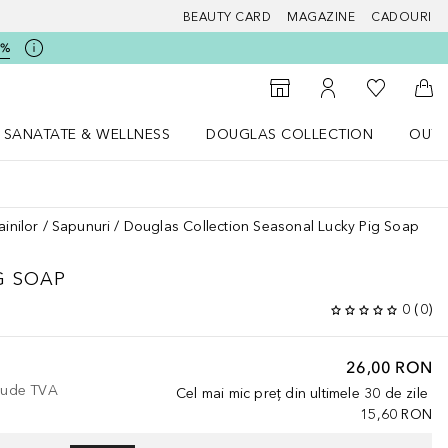
BEAUTY CARD
MAGAZINE
CADOURI
5%
 Douglas
Către List
Către Găsire magazin
Către Contul meu
Căt
SANATATE & WELLNESS
DOUGLAS COLLECTION
OUTL
u Lifestyle
Deschidere meniu SANATATE & WELLNESS
Deschidere meniu Douglas Collectio
ainilor
Sapunuri
Douglas Collection Seasonal Lucky Pig Soap
G SOAP
0
(
0
)
26,00 RON
clude TVA
Cel mai mic preț din ultimele 30 de zile
15,60 RON