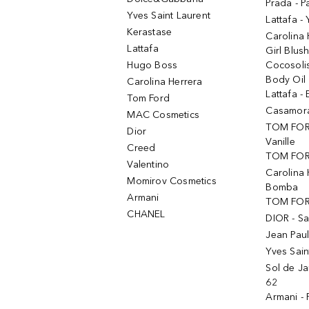
Prada - P
Yves Saint Laurent
Lattafa -
Kerastase
Carolina
Lattafa
Girl Blus
Hugo Boss
Cocosoli
Body Oil
Carolina Herrera
Lattafa - 
Tom Ford
Casamorat
MAC Cosmetics
TOM FOR
Dior
Vanille
Creed
TOM FORD
Valentino
Carolina 
Momirov Cosmetics
Bomba
Armani
TOM FORD
CHANEL
DIOR - Sa
Jean Paul
Yves Sain
Sol de Ja
62
Armani -