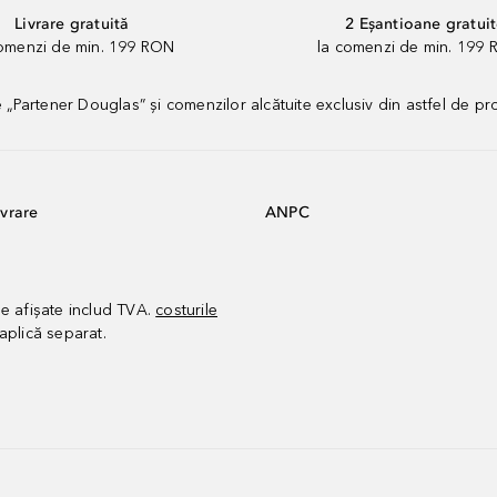
Livrare gratuită
2 Eșantioane gratui
comenzi de min. 199 RON
la comenzi de min. 199 
artener Douglas” și comenzilor alcătuite exclusiv din astfel de pr
vrare
ANPC
le afișate includ TVA.
costurile
aplică separat.