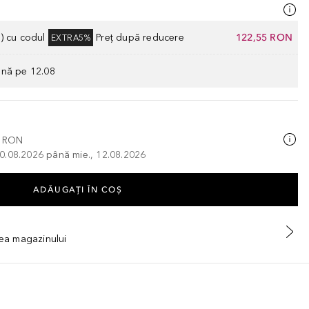
) cu codul
Preț după reducere
122,55 RON
EXTRA5%
ână pe 12.08
0 RON
, 10.08.2026 până mie., 12.08.2026
ADĂUGAȚI ÎN COŞ
tea magazinului