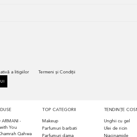
tivă a litigiilor
Termeni și Condiții
UI
ODUSE
TOP CATEGORII
TENDINȚE COS
 ARMANI -
Makeup
Unghii cu gel
with You
Parfumuri barbati
Ulei de ricin
- Khamrah Qahwa
Parfumuri dama
Niacinamide