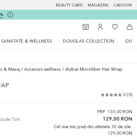
BEAUTY CARD
MAGAZINE
CADOURI
5%
 Douglas
Către List
Către Găsire magazin
Către Contul meu
Căt
SANATATE & WELLNESS
DOUGLAS COLLECTION
OUTL
u Lifestyle
Deschidere meniu SANATATE & WELLNESS
Deschidere meniu Douglas Collectio
ss & Masaj
Accesorii wellness
drybar Microfiber Hair Wrap
RAP
0
(
0
)
PRP
133,00 RON
129,00 RON
nclude TVA
Cel mai mic preț din ultimele 30 de zile
129,00 RON