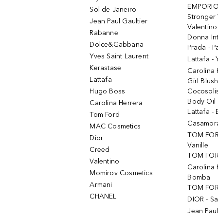
EMPORIO
Sol de Janeiro
Stronger 
Jean Paul Gaultier
Valentino
Rabanne
Donna In
Dolce&Gabbana
Prada - P
Yves Saint Laurent
Lattafa -
Kerastase
Carolina
Lattafa
Girl Blus
Hugo Boss
Cocosoli
Body Oil
Carolina Herrera
Lattafa - 
Tom Ford
Casamorat
MAC Cosmetics
TOM FOR
Dior
Vanille
Creed
TOM FORD
Valentino
Carolina 
Momirov Cosmetics
Bomba
Armani
TOM FORD
CHANEL
DIOR - Sa
Jean Paul