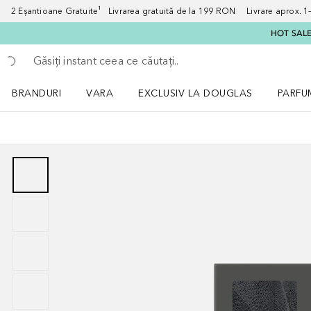
2 Eșantioane Gratuite¹ Livrarea gratuită de la 199 RON Livrare aprox. 1–3
HOT SALE:
Înapoi
Executați căutarea
BRANDURI
VARA
EXCLUSIV LA DOUGLAS
PARFU
Deschidere meniu BRANDURI
Deschidere meniu VARA
Deschi