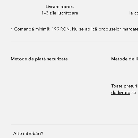
Livrare aprox.
1–3 zile lucrătoare
la 
Comandă minimă: 199 RON. Nu se aplică produselor marcate „P
1
Metode de plată securizate
Metode de li
Toate prețuri
de livrare
se 
Alte întrebări?