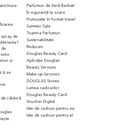
manichiura
Parfumuri de Vară Barbati
În siguranță la soare
Frumusețe în format travel
ficarea
Summer Sale
Toamna Parfumuri
. spray de
Sustenabilitate
 diferenta?
Reduceri
 de
Douglas Beauty Card
uselor
muri și
Aplicația Douglas
r
Beauty Services
 ți se
Make-up-Services
DOUGLAS Stores
ene
Lumea cadourilor
Douglas Beauty Card
 de căldură
Voucher Digital
Idei de cadouri pentru ea
Douglas
Idei de cadouri pentru el
ivește