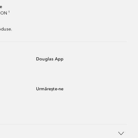
te
RON ¹
oduse.
Douglas App
Urmărește-ne