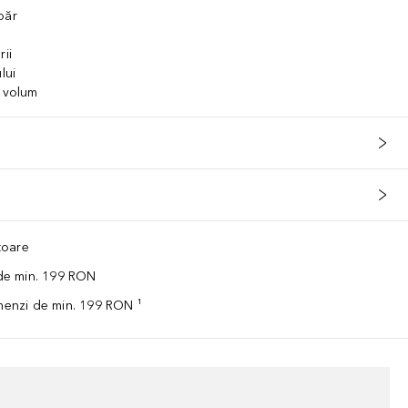
păr
rii
lui
t volum
ătoare
 de min. 199 RON
omenzi de min. 199 RON ¹