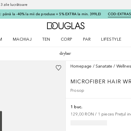
 zile lucrătoare
 până la -40% la mii de produse + 5% EXTRA la min. 399LEI
COD:
EXTRA
Către pagina principală
M
MACHIAJ
TEN
CORP
PAR
LIFESTYLE
dere meniu Parfum
Deschidere meniu Machiaj
Deschidere meniu Ten
Deschidere meniu Corp
Deschidere meniu Par
Deschidere meni
Homepage
Sanatate
Wellne
MICROFIBER HAIR W
Prosop
1 buc.
129,00 RON
 / 
1
pieces
Prețul i