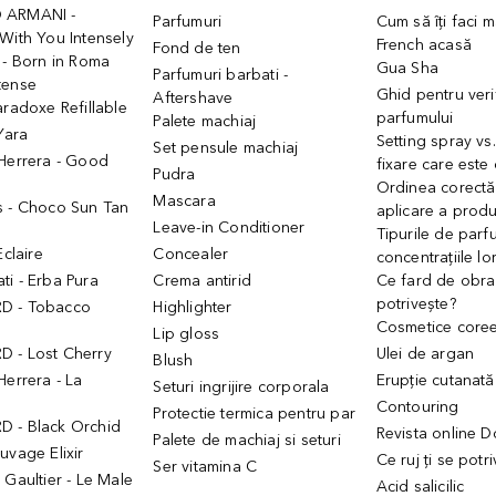
 ARMANI -
Parfumuri
Cum să îți faci 
With You Intensely
French acasă
Fond de ten
 - Born in Roma
Gua Sha
Parfumuri barbati -
tense
Ghid pentru veri
Aftershave
aradoxe Refillable
parfumului
Palete machiaj
 Yara
Setting spray vs
Set pensule machiaj
 Herrera - Good
fixare care este
Pudra
h
Ordinea corectă
Mascara
s - Choco Sun Tan
aplicare a prod
Leave-in Conditioner
Tipurile de parfu
Eclaire
Concealer
concentrațiile lo
i - Erba Pura
Crema antirid
Ce fard de obraz
potrivește?
D - Tobacco
Highlighter
Cosmetice core
Lip gloss
 - Lost Cherry
Ulei de argan
Blush
Herrera - La
Erupție cutanată
Seturi ingrijire corporala
Contouring
Protectie termica pentru par
 - Black Orchid
Revista online 
Palete de machiaj si seturi
uvage Elixir
Ce ruj ți se potr
Ser vitamina C
 Gaultier - Le Male
Acid salicilic