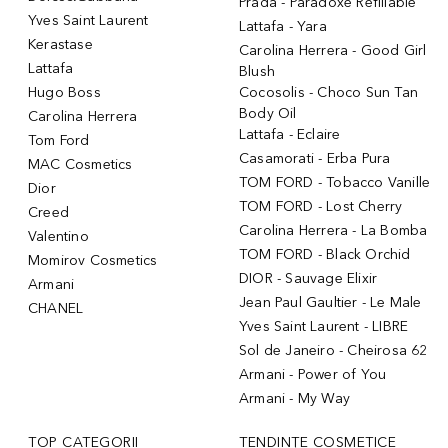
Prada - Paradoxe Refillable
Yves Saint Laurent
Lattafa - Yara
Kerastase
Carolina Herrera - Good Girl
Lattafa
Blush
Hugo Boss
Cocosolis - Choco Sun Tan
Body Oil
Carolina Herrera
Lattafa - Eclaire
Tom Ford
Casamorati - Erba Pura
MAC Cosmetics
TOM FORD - Tobacco Vanille
Dior
TOM FORD - Lost Cherry
Creed
Carolina Herrera - La Bomba
Valentino
TOM FORD - Black Orchid
Momirov Cosmetics
DIOR - Sauvage Elixir
Armani
Jean Paul Gaultier - Le Male
CHANEL
Yves Saint Laurent - LIBRE
Sol de Janeiro - Cheirosa 62
Armani - Power of You
Armani - My Way
TOP CATEGORII
TENDINȚE COSMETICE