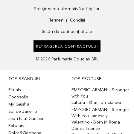
Soluționarea alternativă a litigiilor
Termeni și Condiții
Setări de confidențialitate
RETRAGEREA CONTRACTULUI
©
2026
Parfumerie Douglas SRL
TOP BRANDURI
TOP PRODUSE
Rituals
EMPORIO ARMANI - Stronger
with You
Cocosolis
Lattafa - Khamrah Qahwa
My Geisha
EMPORIO ARMANI - Stronger
Sol de Janeiro
With You Intensely
Jean Paul Gaultier
Valentino - Born in Roma
Rabanne
Donna Intense
Dolce&Gabbana