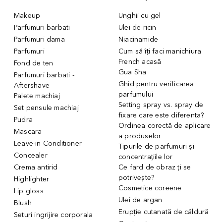
Makeup
Unghii cu gel
Parfumuri barbati
Ulei de ricin
Parfumuri dama
Niacinamide
Parfumuri
Cum să îți faci manichiura
French acasă
Fond de ten
Gua Sha
Parfumuri barbati -
Ghid pentru verificarea
Aftershave
parfumului
Palete machiaj
Setting spray vs. spray de
Set pensule machiaj
fixare care este diferenta?
Pudra
Ordinea corectă de aplicare
Mascara
a produselor
Leave-in Conditioner
Tipurile de parfumuri și
Concealer
concentrațiile lor
Crema antirid
Ce fard de obraz ți se
potrivește?
Highlighter
Cosmetice coreene
Lip gloss
Ulei de argan
Blush
Erupție cutanată de căldură
Seturi ingrijire corporala