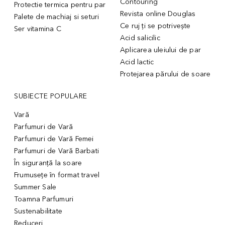
Contouring
Protectie termica pentru par
Revista online Douglas
Palete de machiaj si seturi
Ce ruj ți se potrivește
Ser vitamina C
Acid salicilic
Aplicarea uleiului de par
Acid lactic
Protejarea părului de soare
SUBIECTE POPULARE
Vară
Parfumuri de Vară
Parfumuri de Vară Femei
Parfumuri de Vară Barbati
În siguranță la soare
Frumusețe în format travel
Summer Sale
Toamna Parfumuri
Sustenabilitate
Reduceri