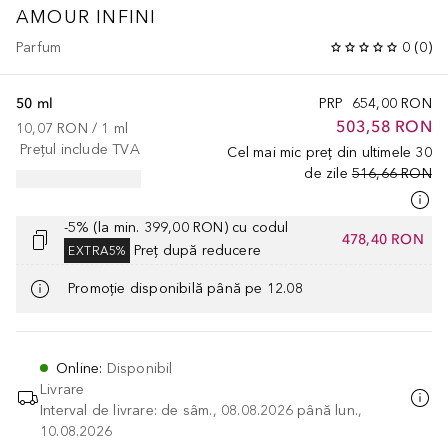
AMOUR INFINI
Parfum
0
(
0
)
50 ml
PRP
654,00 RON
503,58 RON
10,07 RON
 / 
1
ml
Prețul include TVA
Cel mai mic preț din ultimele 30
de zile
516,66 RON
-5% (la min. 399,00 RON) cu codul
478,40 RON
Preț după reducere
EXTRA5%
Promoție disponibilă până pe 12.08
Online
:
Disponibil
Livrare
Interval de livrare: de sâm., 08.08.2026 până lun.,
10.08.2026