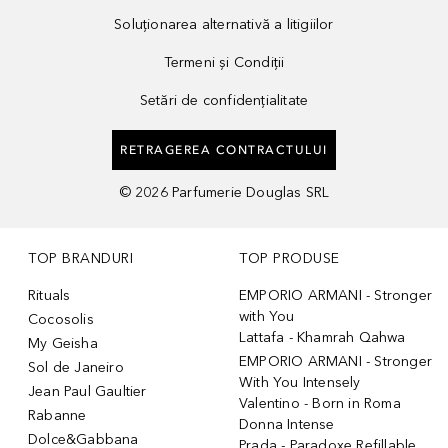
Soluționarea alternativă a litigiilor
Termeni și Condiții
Setări de confidențialitate
RETRAGEREA CONTRACTULUI
©
2026
Parfumerie Douglas SRL
TOP BRANDURI
TOP PRODUSE
Rituals
EMPORIO ARMANI - Stronger
with You
Cocosolis
Lattafa - Khamrah Qahwa
My Geisha
EMPORIO ARMANI - Stronger
Sol de Janeiro
With You Intensely
Jean Paul Gaultier
Valentino - Born in Roma
Rabanne
Donna Intense
Dolce&Gabbana
Prada - Paradoxe Refillable