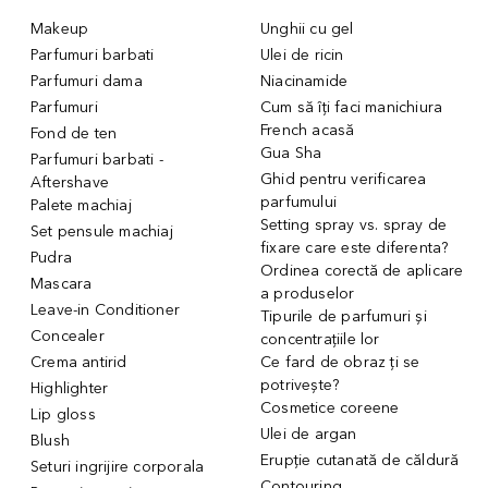
Makeup
Unghii cu gel
Parfumuri barbati
Ulei de ricin
Parfumuri dama
Niacinamide
Parfumuri
Cum să îți faci manichiura
French acasă
Fond de ten
Gua Sha
Parfumuri barbati -
Ghid pentru verificarea
Aftershave
parfumului
Palete machiaj
Setting spray vs. spray de
Set pensule machiaj
fixare care este diferenta?
Pudra
Ordinea corectă de aplicare
Mascara
a produselor
Leave-in Conditioner
Tipurile de parfumuri și
Concealer
concentrațiile lor
Crema antirid
Ce fard de obraz ți se
potrivește?
Highlighter
Cosmetice coreene
Lip gloss
Ulei de argan
Blush
Erupție cutanată de căldură
Seturi ingrijire corporala
Contouring