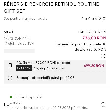
RÉNERGIE
RENERGIE RETINOL ROUTINE
GIFT SET
Set pentru ingrijirea faciala
0
(
0
)
50 ml
PRP
920,00 RON
736,00 RON
14,72 RON
 / 
1
ml
Prețul include TVA
Cel mai mic preț din ultimele 30
de zile
920,00 RON
-5% (la min. 399,00 RON) cu codul
699,20 RON
Preț după reducere
EXTRA5%
Promoție disponibilă până pe 12.08
Online
:
Disponibil
Livrare
Interval de livrare: de lun., 10.08.2026 până mie.,