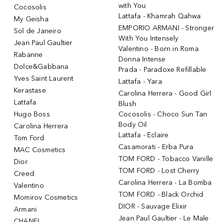
with You
Cocosolis
Lattafa - Khamrah Qahwa
My Geisha
EMPORIO ARMANI - Stronger
Sol de Janeiro
With You Intensely
Jean Paul Gaultier
Valentino - Born in Roma
Rabanne
Donna Intense
Dolce&Gabbana
Prada - Paradoxe Refillable
Yves Saint Laurent
Lattafa - Yara
Kerastase
Carolina Herrera - Good Girl
Lattafa
Blush
Hugo Boss
Cocosolis - Choco Sun Tan
Body Oil
Carolina Herrera
Lattafa - Eclaire
Tom Ford
Casamorati - Erba Pura
MAC Cosmetics
TOM FORD - Tobacco Vanille
Dior
TOM FORD - Lost Cherry
Creed
Carolina Herrera - La Bomba
Valentino
TOM FORD - Black Orchid
Momirov Cosmetics
DIOR - Sauvage Elixir
Armani
Jean Paul Gaultier - Le Male
CHANEL