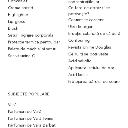
Concealer
concentrațiile lor
Crema antirid
Ce fard de obraz ți se
potrivește?
Highlighter
Cosmetice coreene
Lip gloss
Ulei de argan
Blush
Erupție cutanată de căldură
Seturi ingrijire corporala
Contouring
Protectie termica pentru par
Revista online Douglas
Palete de machiaj si seturi
Ce ruj ți se potrivește
Ser vitamina C
Acid salicilic
Aplicarea uleiului de par
Acid lactic
Protejarea părului de soare
SUBIECTE POPULARE
Vară
Parfumuri de Vară
Parfumuri de Vară Femei
Parfumuri de Vară Barbati