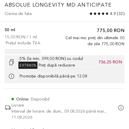
ABSOLUE LONGEVITY MD
ANTICIPATE
Crema de fata
4.9
(
32
)
50 ml
775,00 RON
15,50 RON
 / 
1
ml
Cel mai mic preț din ultimele 30
Prețul include TVA
de zile
775,00 RON
-5% (la min. 399,00 RON) cu codul
736,25 RON
Preț după reducere
EXTRA5%
Promoție disponibilă până pe 12.08
Online
:
Disponibil
Livrare
Interval de livrare: de dum., 09.08.2026 până mar.,
11.08.2026