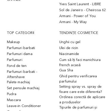
Yves Saint Laurent - LIBRE
Sol de Janeiro - Cheirosa 62
Armani - Power of You
Armani - My Way
TOP CATEGORII
TENDINȚE COSMETICE
Makeup
Unghii cu gel
Parfumuri barbati
Ulei de ricin
Parfumuri dama
Niacinamide
Parfumuri
Cum să îți faci manichiura
French acasă
Fond de ten
Gua Sha
Parfumuri barbati -
Ghid pentru verificarea
Aftershave
parfumului
Palete machiaj
Setting spray vs. spray de
Set pensule machiaj
fixare care este diferenta?
Pudra
Ordinea corectă de aplicare
Mascara
a produselor
Leave-in Conditioner
Tipurile de parfumuri și