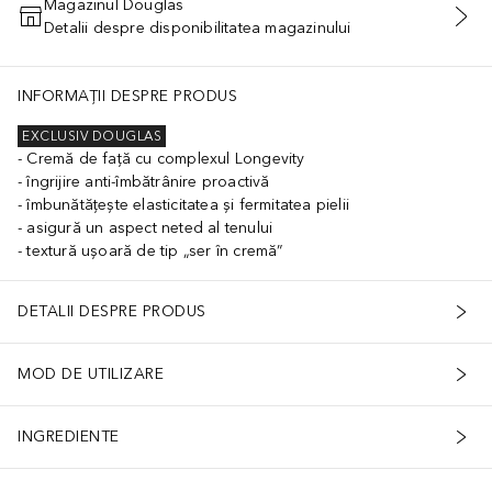
Magazinul Douglas
Detalii despre disponibilitatea magazinului
ADĂUGAȚI ÎN COŞ
INFORMAȚII DESPRE PRODUS
EXCLUSIV DOUGLAS
Cremă de față cu complexul Longevity
îngrijire anti-îmbătrânire proactivă
îmbunătățește elasticitatea și fermitatea pielii
asigură un aspect neted al tenului
textură ușoară de tip „ser în cremă”
DETALII DESPRE PRODUS
MOD DE UTILIZARE
INGREDIENTE