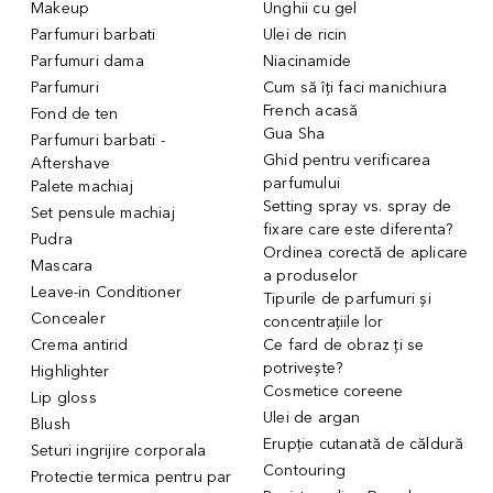
Makeup
Unghii cu gel
Parfumuri barbati
Ulei de ricin
Parfumuri dama
Niacinamide
Parfumuri
Cum să îți faci manichiura
French acasă
Fond de ten
Gua Sha
Parfumuri barbati -
Ghid pentru verificarea
Aftershave
parfumului
Palete machiaj
Setting spray vs. spray de
Set pensule machiaj
fixare care este diferenta?
Pudra
Ordinea corectă de aplicare
Mascara
a produselor
Leave-in Conditioner
Tipurile de parfumuri și
Concealer
concentrațiile lor
Crema antirid
Ce fard de obraz ți se
potrivește?
Highlighter
Cosmetice coreene
Lip gloss
Ulei de argan
Blush
Erupție cutanată de căldură
Seturi ingrijire corporala
Contouring
Protectie termica pentru par