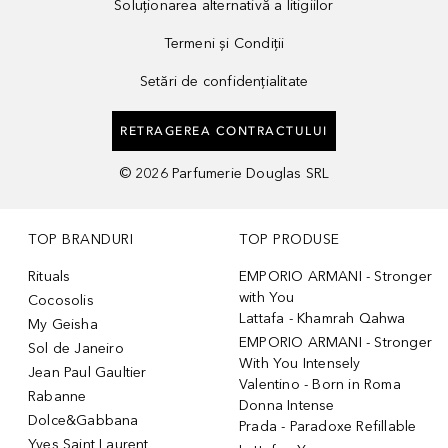
Soluționarea alternativă a litigiilor
Termeni și Condiții
Setări de confidențialitate
RETRAGEREA CONTRACTULUI
©
2026
Parfumerie Douglas SRL
TOP BRANDURI
TOP PRODUSE
Rituals
EMPORIO ARMANI - Stronger
with You
Cocosolis
Lattafa - Khamrah Qahwa
My Geisha
EMPORIO ARMANI - Stronger
Sol de Janeiro
With You Intensely
Jean Paul Gaultier
Valentino - Born in Roma
Rabanne
Donna Intense
Dolce&Gabbana
Prada - Paradoxe Refillable
Yves Saint Laurent