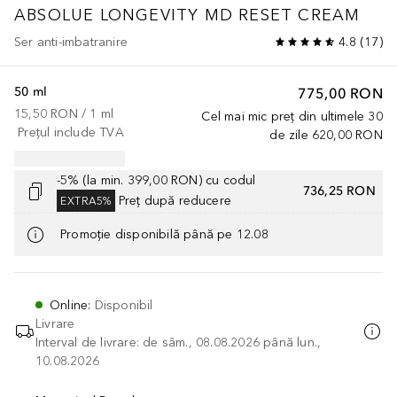
ABSOLUE LONGEVITY MD
RESET CREAM
Ser anti-imbatranire
4.8
(
17
)
50 ml
775,00 RON
15,50 RON
 / 
1
ml
Cel mai mic preț din ultimele 30
Prețul include TVA
de zile
620,00 RON
-5% (la min. 399,00 RON) cu codul
736,25 RON
Preț după reducere
EXTRA5%
Promoție disponibilă până pe 12.08
Online
:
Disponibil
Livrare
Interval de livrare: de sâm., 08.08.2026 până lun.,
10.08.2026