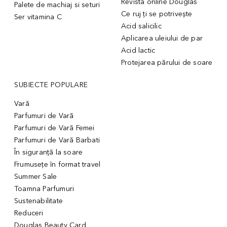
Revista online Douglas
Palete de machiaj si seturi
Ce ruj ți se potrivește
Ser vitamina C
Acid salicilic
Aplicarea uleiului de par
Acid lactic
Protejarea părului de soare
SUBIECTE POPULARE
Vară
Parfumuri de Vară
Parfumuri de Vară Femei
Parfumuri de Vară Barbati
În siguranță la soare
Frumusețe în format travel
Summer Sale
Toamna Parfumuri
Sustenabilitate
Reduceri
Douglas Beauty Card