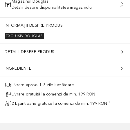
Magazinul Douglas
Detalii despre disponibilitatea magazinului
ADĂUGAȚI ÎN COŞ
INFORMAȚII DESPRE PRODUS
EXCLUSIV DOUGLAS
DETALII DESPRE PRODUS
INGREDIENTE
Livrare aprox. 1–3 zile lucrătoare
Livrare gratuită la comenzi de min. 199 RON
2 Eșantioane gratuite la comenzi de min. 199 RON ¹
t de medici pentru longevitate, acum prezent intr-o gama de ingrijir