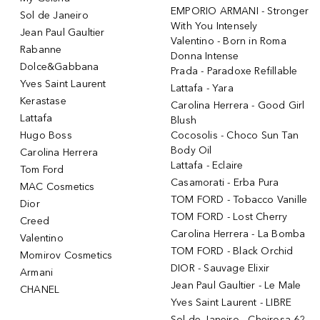
EMPORIO ARMANI - Stronger
Sol de Janeiro
With You Intensely
Jean Paul Gaultier
Valentino - Born in Roma
Rabanne
Donna Intense
Dolce&Gabbana
Prada - Paradoxe Refillable
Yves Saint Laurent
Lattafa - Yara
Kerastase
Carolina Herrera - Good Girl
Lattafa
Blush
Hugo Boss
Cocosolis - Choco Sun Tan
Body Oil
Carolina Herrera
Lattafa - Eclaire
Tom Ford
Casamorati - Erba Pura
MAC Cosmetics
TOM FORD - Tobacco Vanille
Dior
TOM FORD - Lost Cherry
Creed
Carolina Herrera - La Bomba
Valentino
TOM FORD - Black Orchid
Momirov Cosmetics
DIOR - Sauvage Elixir
Armani
Jean Paul Gaultier - Le Male
CHANEL
Yves Saint Laurent - LIBRE
Sol de Janeiro - Cheirosa 62