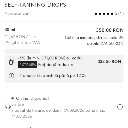
SELF-TANNING DROPS
Autobronzant
5
(
1
)
30 ml
350,00 RON
11,67 RON
 / 
1
ml
Cel mai mic preț din ultimele 30
Prețul include TVA
de zile
276,50 RON
-5% (la min. 399,00 RON) cu codul
332,50 RON
Preț după reducere
EXTRA5%
Promoție disponibilă până pe 12.08
Online
:
Disponibil
Livrare
Interval de livrare: de dum., 09.08.2026 până mar.,
11.08.2026