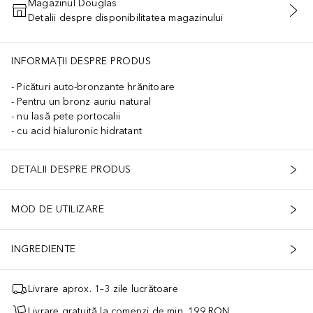
Magazinul Douglas
Detalii despre disponibilitatea magazinului
ADĂUGAȚI ÎN COŞ
INFORMAȚII DESPRE PRODUS
Picături auto-bronzante hrănitoare
Pentru un bronz auriu natural
nu lasă pete portocalii
cu acid hialuronic hidratant
DETALII DESPRE PRODUS
MOD DE UTILIZARE
INGREDIENTE
Livrare aprox. 1–3 zile lucrătoare
Livrare gratuită la comenzi de min. 199 RON