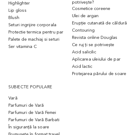
potrivește?
Highlighter
Cosmetice coreene
Lip gloss
Ulei de argan
Blush
Erupție cutanată de căldură
Seturi ingrijire corporala
Contouring
Protectie termica pentru par
Revista online Douglas
Palete de machiaj si seturi
Ce ruj ți se potrivește
Ser vitamina C
Acid salicilic
Aplicarea uleiului de par
Acid lactic
Protejarea părului de soare
SUBIECTE POPULARE
Vară
Parfumuri de Vară
Parfumuri de Vară Femei
Parfumuri de Vară Barbati
În siguranță la soare
Frumusețe în format travel