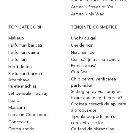
Armani - Power of You
Armani - My Way
TOP CATEGORII
TENDINȚE COSMETICE
Makeup
Unghii cu gel
Parfumuri barbati
Ulei de ricin
Parfumuri dama
Niacinamide
Parfumuri
Cum să îți faci manichiura
French acasă
Fond de ten
Gua Sha
Parfumuri barbati -
Ghid pentru verificarea
Aftershave
parfumului
Palete machiaj
Setting spray vs. spray de
Set pensule machiaj
fixare care este diferenta?
Pudra
Ordinea corectă de aplicare
Mascara
a produselor
Leave-in Conditioner
Tipurile de parfumuri și
Concealer
concentrațiile lor
Crema antirid
Ce fard de obraz ți se