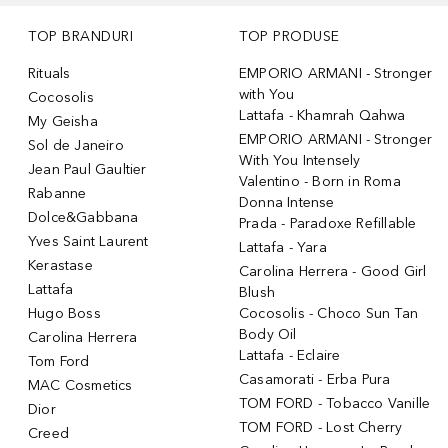
TOP BRANDURI
TOP PRODUSE
Rituals
EMPORIO ARMANI - Stronger
with You
Cocosolis
Lattafa - Khamrah Qahwa
My Geisha
EMPORIO ARMANI - Stronger
Sol de Janeiro
With You Intensely
Jean Paul Gaultier
Valentino - Born in Roma
Rabanne
Donna Intense
Dolce&Gabbana
Prada - Paradoxe Refillable
Yves Saint Laurent
Lattafa - Yara
Kerastase
Carolina Herrera - Good Girl
Lattafa
Blush
Hugo Boss
Cocosolis - Choco Sun Tan
Body Oil
Carolina Herrera
Lattafa - Eclaire
Tom Ford
Casamorati - Erba Pura
MAC Cosmetics
TOM FORD - Tobacco Vanille
Dior
TOM FORD - Lost Cherry
Creed