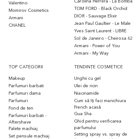
Carolina Herrera - La Bomba
Valentino
TOM FORD - Black Orchid
Momirov Cosmetics
DIOR - Sauvage Elixir
Armani
Jean Paul Gaultier - Le Male
CHANEL
Yves Saint Laurent - LIBRE
Sol de Janeiro - Cheirosa 62
Armani - Power of You
Armani - My Way
TOP CATEGORII
TENDINȚE COSMETICE
Makeup
Unghii cu gel
Parfumuri barbati
Ulei de ricin
Parfumuri dama
Niacinamide
Parfumuri
Cum să îți faci manichiura
French acasă
Fond de ten
Gua Sha
Parfumuri barbati -
Ghid pentru verificarea
Aftershave
parfumului
Palete machiaj
Setting spray vs. spray de
Set pensule machiaj