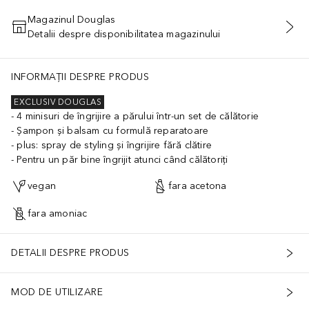
Magazinul Douglas
Detalii despre disponibilitatea magazinului
ADĂUGAȚI ÎN COŞ
 Hydrolyzed Cicer Seed Extract, Lens Esculenta (Lentil) Seed Extract
INFORMAȚII DESPRE PRODUS
EXCLUSIV DOUGLAS
4 minisuri de îngrijire a părului într-un set de călătorie
Șampon și balsam cu formulă reparatoare
plus: spray de styling și îngrijire fără clătire
Pentru un păr bine îngrijit atunci când călătoriți
vegan
fara acetona
fara amoniac
DETALII DESPRE PRODUS
MOD DE UTILIZARE