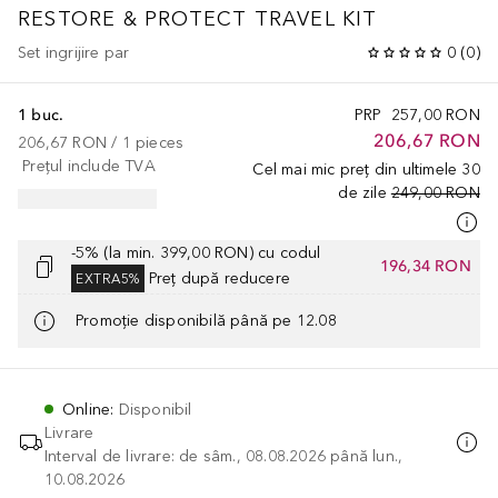
RESTORE & PROTECT TRAVEL KIT
Set ingrijire par
0
(
0
)
1 buc.
PRP
257,00 RON
206,67 RON
206,67 RON
 / 
1
pieces
Prețul include TVA
Cel mai mic preț din ultimele 30
de zile
249,00 RON
-5% (la min. 399,00 RON) cu codul
196,34 RON
Preț după reducere
EXTRA5%
Promoție disponibilă până pe 12.08
Online
:
Disponibil
Livrare
Interval de livrare: de sâm., 08.08.2026 până lun.,
10.08.2026