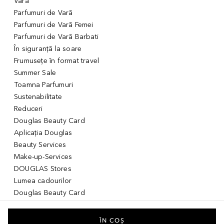
Vară
Parfumuri de Vară
Parfumuri de Vară Femei
Parfumuri de Vară Barbati
În siguranță la soare
Frumusețe în format travel
Summer Sale
Toamna Parfumuri
Sustenabilitate
Reduceri
Douglas Beauty Card
Aplicația Douglas
Beauty Services
Make-up-Services
DOUGLAS Stores
Lumea cadourilor
Douglas Beauty Card
Voucher Digital
Idei de cadouri pentru ea
ÎN COȘ