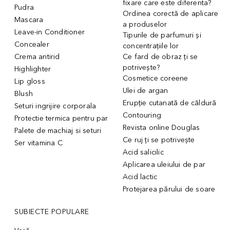
fixare care este diferenta?
Pudra
Ordinea corectă de aplicare
Mascara
a produselor
Leave-in Conditioner
Tipurile de parfumuri și
Concealer
concentrațiile lor
Crema antirid
Ce fard de obraz ți se
potrivește?
Highlighter
Cosmetice coreene
Lip gloss
Ulei de argan
Blush
Erupție cutanată de căldură
Seturi ingrijire corporala
Contouring
Protectie termica pentru par
Revista online Douglas
Palete de machiaj si seturi
Ce ruj ți se potrivește
Ser vitamina C
Acid salicilic
Aplicarea uleiului de par
Acid lactic
Protejarea părului de soare
SUBIECTE POPULARE