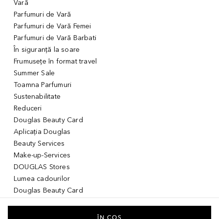
Vară
Parfumuri de Vară
Parfumuri de Vară Femei
Parfumuri de Vară Barbati
În siguranță la soare
Frumusețe în format travel
Summer Sale
Toamna Parfumuri
Sustenabilitate
Reduceri
Douglas Beauty Card
Aplicația Douglas
Beauty Services
Make-up-Services
DOUGLAS Stores
Lumea cadourilor
Douglas Beauty Card
Voucher Digital
Idei de cadouri pentru ea
ÎN COȘ