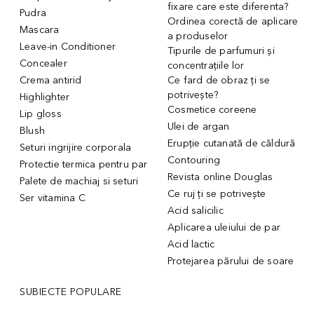
fixare care este diferenta?
Pudra
Ordinea corectă de aplicare
Mascara
a produselor
Leave-in Conditioner
Tipurile de parfumuri și
Concealer
concentrațiile lor
Crema antirid
Ce fard de obraz ți se
potrivește?
Highlighter
Cosmetice coreene
Lip gloss
Ulei de argan
Blush
Erupție cutanată de căldură
Seturi ingrijire corporala
Contouring
Protectie termica pentru par
Revista online Douglas
Palete de machiaj si seturi
Ce ruj ți se potrivește
Ser vitamina C
Acid salicilic
Aplicarea uleiului de par
Acid lactic
Protejarea părului de soare
SUBIECTE POPULARE