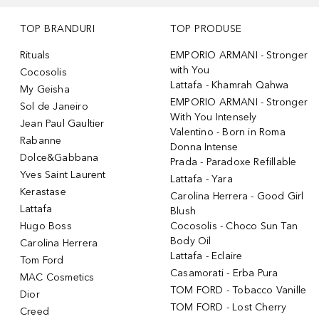
TOP BRANDURI
TOP PRODUSE
Rituals
EMPORIO ARMANI - Stronger
with You
Cocosolis
Lattafa - Khamrah Qahwa
My Geisha
EMPORIO ARMANI - Stronger
Sol de Janeiro
With You Intensely
Jean Paul Gaultier
Valentino - Born in Roma
Rabanne
Donna Intense
Dolce&Gabbana
Prada - Paradoxe Refillable
Yves Saint Laurent
Lattafa - Yara
Kerastase
Carolina Herrera - Good Girl
Lattafa
Blush
Hugo Boss
Cocosolis - Choco Sun Tan
Body Oil
Carolina Herrera
Lattafa - Eclaire
Tom Ford
Casamorati - Erba Pura
MAC Cosmetics
TOM FORD - Tobacco Vanille
Dior
TOM FORD - Lost Cherry
Creed