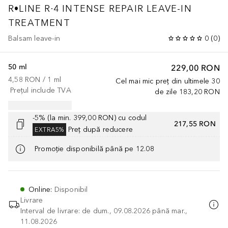
R•LINE
R·4 INTENSE REPAIR LEAVE-IN
TREATMENT
Balsam leave-in
0
(
0
)
50 ml
229,00 RON
4,58 RON
 / 
1
ml
Cel mai mic preț din ultimele 30
Prețul include TVA
de zile
183,20 RON
-5% (la min. 399,00 RON) cu codul
217,55 RON
Preț după reducere
EXTRA5%
Promoție disponibilă până pe 12.08
Online
:
Disponibil
Livrare
Interval de livrare: de dum., 09.08.2026 până mar.,
11.08.2026