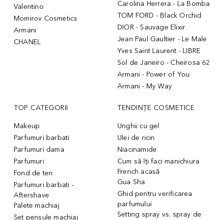
Carolina Herrera - La Bomba
Valentino
TOM FORD - Black Orchid
Momirov Cosmetics
DIOR - Sauvage Elixir
Armani
Jean Paul Gaultier - Le Male
CHANEL
Yves Saint Laurent - LIBRE
Sol de Janeiro - Cheirosa 62
Armani - Power of You
Armani - My Way
TOP CATEGORII
TENDINȚE COSMETICE
Makeup
Unghii cu gel
Parfumuri barbati
Ulei de ricin
Parfumuri dama
Niacinamide
Parfumuri
Cum să îți faci manichiura
French acasă
Fond de ten
Gua Sha
Parfumuri barbati -
Ghid pentru verificarea
Aftershave
parfumului
Palete machiaj
Setting spray vs. spray de
Set pensule machiaj